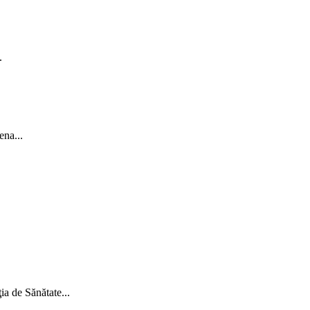
.
ena...
ţia de Sănătate...