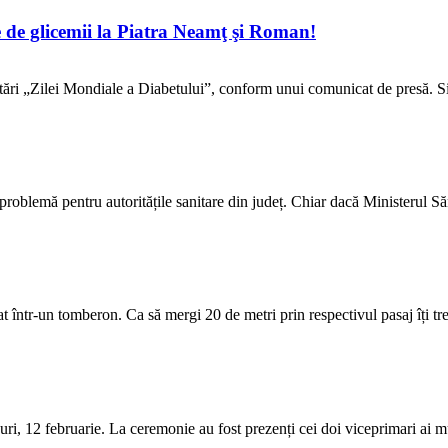
e glicemii la Piatra Neamţ şi Roman!
tări „Zilei Mondiale a Diabetului”, conform unui comunicat de presă. Si
problemă pentru autoritățile sanitare din județ. Chiar dacă Ministerul Săn
t într-un tomberon. Ca să mergi 20 de metri prin respectivul pasaj îți tre
ri, 12 februarie. La ceremonie au fost prezenți cei doi viceprimari ai mu