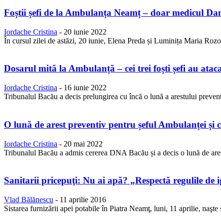
Foștii șefi de la Ambulanța Neamț – doar medicul Dan
Iordache Cristina
-
20 iunie 2022
În cursul zilei de astăzi, 20 iunie, Elena Preda și Luminița Maria Rozo
Dosarul mită la Ambulanță – cei trei foști șefi au atac
Iordache Cristina
-
16 iunie 2022
Tribunalul Bacău a decis prelungirea cu încă o lună a arestului preven
O lună de arest preventiv pentru șeful Ambulanței și ce
Iordache Cristina
-
20 mai 2022
Tribunalul Bacău a admis cererea DNA Bacău și a decis o lună de ares
Sanitarii pricepuţi: Nu ai apă? „Respectă regulile de 
Vlad Bălănescu
-
11 aprilie 2016
Sistarea furnizării apei potabile în Piatra Neamţ, luni, 11 aprilie, naşte