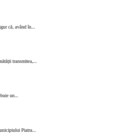
gur că, având în...
ătății transmitea,...
buie un...
nicipiului Piatra...