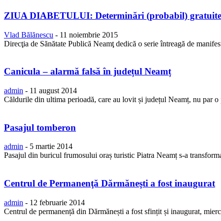
ZIUA DIABETULUI: Determinări (probabil) gratuite d
Vlad Bălănescu
-
11 noiembrie 2015
Direcţia de Sănătate Publică Neamţ dedică o serie întreagă de manifes
Canicula – alarmă falsă în județul Neamț
admin
-
11 august 2014
Căldurile din ultima perioadă, care au lovit și județul Neamț, nu par o 
Pasajul tomberon
admin
-
5 martie 2014
Pasajul din buricul frumosului oraș turistic Piatra Neamț s-a transforma
Centrul de Permanenţă Dărmăneşti a fost inaugurat
admin
-
12 februarie 2014
Centrul de permanență din Dărmănești a fost sfințit și inaugurat, miercu