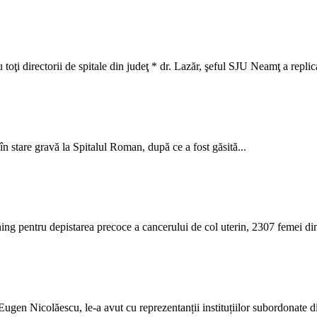
oţi directorii de spitale din judeţ * dr. Lazăr, şeful SJU Neamţ a replica
n stare gravă la Spitalul Roman, după ce a fost găsită...
g pentru depistarea precoce a cancerului de col uterin, 2307 femei din 
 Eugen Nicolăescu, le-a avut cu reprezentanții instituțiilor subordonate di