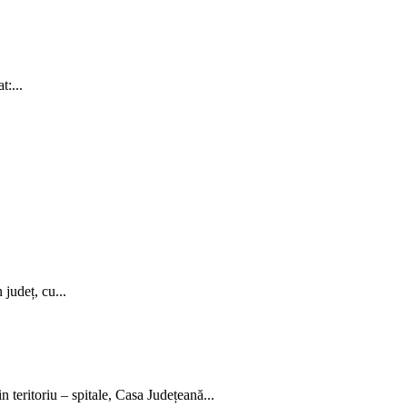
t:...
județ, cu...
n teritoriu – spitale, Casa Județeană...