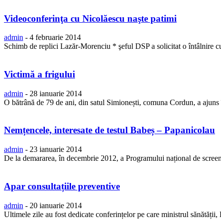
Videoconferinţa cu Nicolăescu naşte patimi
admin
-
4 februarie 2014
Schimb de replici Lazăr-Morenciu * şeful DSP a solicitat o întâlnire cu t
Victimă a frigului
admin
-
28 ianuarie 2014
O bătrână de 79 de ani, din satul Simionești, comuna Cordun, a ajuns î
Nemțencele, interesate de testul Babeș – Papanicolau
admin
-
23 ianuarie 2014
De la demararea, în decembrie 2012, a Programului național de screenin
Apar consultațiile preventive
admin
-
20 ianuarie 2014
Ultimele zile au fost dedicate conferințelor pe care ministrul sănătății,