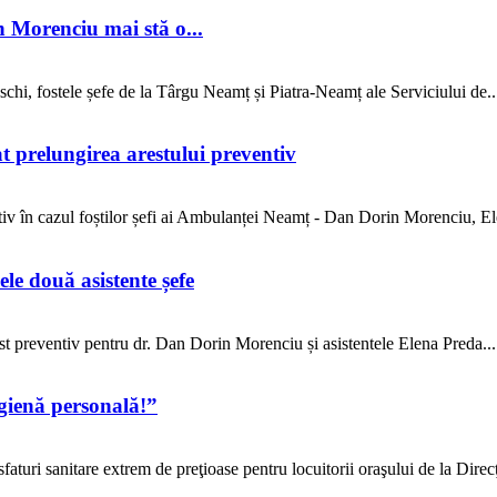
 Morenciu mai stă o...
schi, fostele șefe de la Târgu Neamț și Piatra-Neamț ale Serviciului de..
at prelungirea arestului preventiv
tiv în cazul foștilor șefi ai Ambulanței Neamț - Dan Dorin Morenciu, El
le două asistente șefe
t preventiv pentru dr. Dan Dorin Morenciu și asistentele Elena Preda...
igienă personală!”
 sfaturi sanitare extrem de preţioase pentru locuitorii oraşului de la Direc