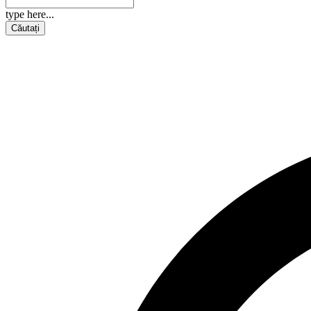
type here...
Căutați