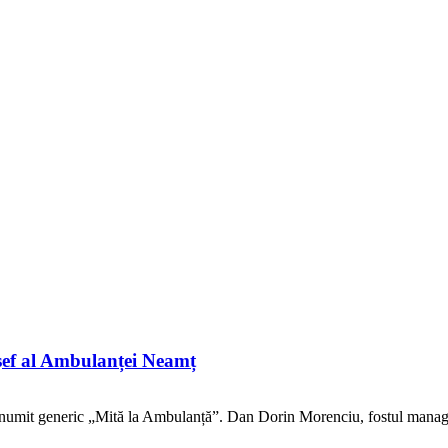
 șef al Ambulanței Neamț
denumit generic „Mită la Ambulanță”. Dan Dorin Morenciu, fostul manage