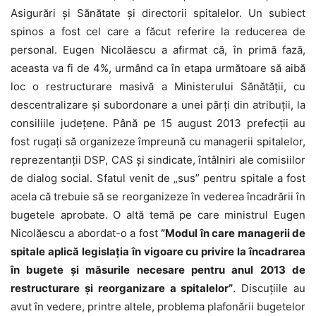
Asigurări și Sănătate și directorii spitalelor. Un subiect
spinos a fost cel care a făcut referire la reducerea de
personal. Eugen Nicolăescu a afirmat că, în primă fază,
aceasta va fi de 4%, urmând ca în etapa următoare să aibă
loc o restructurare masivă a Ministerului Sănătății, cu
descentralizare și subordonare a unei părți din atribuții, la
consiliile județene. Până pe 15 august 2013 prefecții au
fost rugați să organizeze împreună cu managerii spitalelor,
reprezentanții DSP, CAS și sindicate, întâlniri ale comisiilor
de dialog social. Sfatul venit de „sus” pentru spitale a fost
acela că trebuie să se reorganizeze în vederea încadrării în
bugetele aprobate. O altă temă pe care ministrul Eugen
Nicolăescu a abordat-o a fost
”Modul în care managerii de
spitale aplică legislația în vigoare cu privire la încadrarea
în bugete și măsurile necesare pentru anul 2013 de
restructurare și reorganizare a spitalelor”
. Discuțiile au
avut în vedere, printre altele, problema plafonării bugetelor