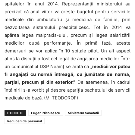
spitalelor în anul 2014. Reprezentanții ministerului au
precizat că anul viitor va crește bugetul pentru serviciile
medicale din ambulatoriu și medicina de familie, prin
dezvoltarea sistemului prespitalicesc. Tot în 2014 va
apărea legea malpraxis-ului, precum și legea salarizării
medicilor după performanțe. În primă fază, aceste
demersuri se vor aplica în 10 spitale pilot. Un alt aspect
atins la discuții a fost cel legat de angajarea medicilor. Într-
un comunicat al DSP Neamț se arată că
„medicii vor putea
fi angajați cu normă întreagă, cu jumătate de normă,
parțial, precum și din exterior.”
De asemenea, în cadrul
întâlnirii s-a vorbit și despre apariția pachetului de servicii
medicale de bază. (M. TEODOROF)
ETICHETE
Eugen Nicolaescu
Ministerul Sanatatii
Reduceri de personal