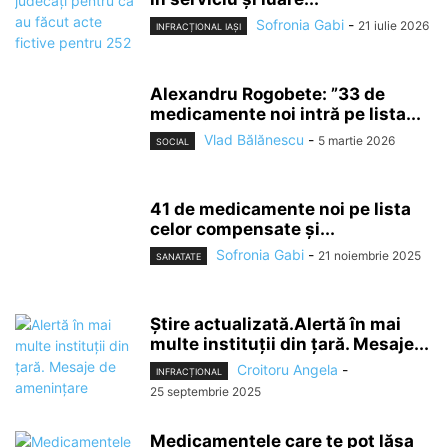
Sofronia Gabi
-
21 iulie 2026
INFRACȚIONAL IAȘI
Alexandru Rogobete: ”33 de
medicamente noi intră pe lista...
Vlad Bălănescu
-
5 martie 2026
SOCIAL
41 de medicamente noi pe lista
celor compensate și...
Sofronia Gabi
-
21 noiembrie 2025
SANATATE
Știre actualizată.Alertă în mai
multe instituții din țară. Mesaje...
Croitoru Angela
-
INFRACȚIONAL
25 septembrie 2025
Medicamentele care te pot lăsa