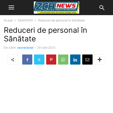
Acasă
SANATATE
Reduceri de personal în Sănătate
Reduceri de personal în
Sănătate
De către
secretariat
-
24 iulie 2013