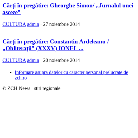
Cărţi în pregătire: Gheorghe Simon/ „Jurnalul unei
asceze”
CULTURA
admin
-
27 noiembrie 2014
Cărţi în pregătire: Constantin Ardeleanu /
„Obliteraţii” (XXXV) IONEL ...
CULTURA
admin
-
20 noiembrie 2014
Informare asupra datelor cu caracter personal prelucrate de
zch.ro
© ZCH News - stiri regionale