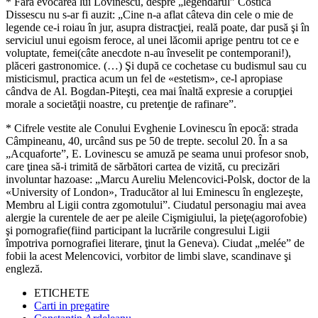
* Fără evocarea lui Lovinescu, despre „legendarul” Costică
Dissescu nu s-ar fi auzit: „Cine n-a aflat câteva din cele o mie de
legende ce-i roiau în jur, asupra distracţiei, reală poate, dar pusă şi în
serviciul unui egoism feroce, al unei lăcomii aprige pentru tot ce e
voluptate, femei(câte anecdote n-au înveselit pe contemporani!),
plăceri gastronomice. (…) Şi după ce cochetase cu budismul sau cu
misticismul, practica acum un fel de «estetism», ce-l apropiase
cândva de Al. Bogdan-Piteşti, cea mai înaltă expresie a corupţiei
morale a societăţii noastre, cu pretenţie de rafinare”.
* Cifrele vestite ale Conului Evghenie Lovinescu în epocă: strada
Câmpineanu, 40, urcând sus pe 50 de trepte. secolul 20. În a sa
„Acquaforte”, E. Lovinescu se amuză pe seama unui profesor snob,
care ţinea să-i trimită de sărbători cartea de vizită, cu precizări
involuntar hazoase: „Marcu Aureliu Melencovici-Polsk, doctor de la
«University of London», Traducător al lui Eminescu în englezeşte,
Membru al Ligii contra zgomotului”. Ciudatul personagiu mai avea
alergie la curentele de aer pe aleile Cişmigiului, la pieţe(agorofobie)
şi pornografie(fiind participant la lucrările congresului Ligii
împotriva pornografiei literare, ţinut la Geneva). Ciudat „melée” de
fobii la acest Melencovici, vorbitor de limbi slave, scandinave şi
engleză.
ETICHETE
Carti in pregatire