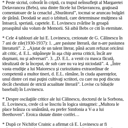
* Peste sicriul, coborât în criptă, cu trupul neînsufleţit al Margaretei
Delavrancea (Bebs), una dintre fiicele lui Delavrancea, graţioasă
comentatoare de la cenaclul „Sburătorul”, tocmai se aruncau bulgări
de ţărână. Deodată se auzi o izbitură, care determinase mulţimea să
întoarcă, speriată, capetele. E. Lovinescu zvârlise în groapă
proaspătul său volum de Memorii. Să aibă Bebs ce citi în eternitate.
* Cele 4 tablouri ale lui E. Lovinescu, creionate de G. Călinescu în
7 ani de zile(1930-1937): 1. „are pasiune literară, dar n-are pasiunea
literaturii”. 2. „Ajutat de un talent literar, până acum refuzat oricărui
alt critic, d. E.L. stăpâneşte în aşa chip arena criticii, încât are
duşmani, nu şi adversari”. 3. „D. E.L. a venit cu masca făcută,
idealizată de la început, de sub care nu va ieşi niciodată”. 4. „Între
vasta erudiţie a lui Maiorescu şi curiozitatea extraordinar de
competentă a multor tineri, d. E.L. rămâne, în ciuda aparenţelor,
unul dintre cei mai puţini cultivaţi scriitori, cu care nu poţi discuta
decât chestiuni de strictă acualitate literară”. Lovise cu bâta(de
baseball) în Lovinescu.
* Despre oscilaţiile critice ale lui Călinescu, doctorul de la Sorbona,
E. Lovinescu, crede că se înscriu în logica sintagmei: „Multora le
place brânza cu smântână, eu prefer Simfonia a V-a a lui
Beethoven”. Eroica răutate dintre corifei…
* După ce Nichifor Crainic a afirmat că E. Lovinescu ar fi