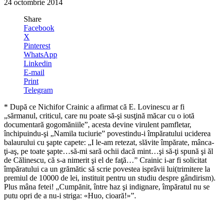
24 octombrie 2014
Share
Facebook
X
Pinterest
WhatsApp
Linkedin
E-mail
Print
Telegram
* După ce Nichifor Crainic a afirmat că E. Lovinescu ar fi
„sărmanul, criticul, care nu poate să-şi susţină măcar cu o iotă
documentară gogomăniile”, acesta devine virulent pamfletar,
închipuindu-şi „Namila tuciurie” povestindu-i împăratului uciderea
balaurului cu şapte capete: „I le-am retezat, slăvite împărate, mânca-
ţi-aş, pe toate şapte…să-mi sară ochii dacă mint…şi să-ţi spună şi ăl
de Călinescu, că s-a nimerit şi el de faţă…” Crainic i-ar fi solicitat
împăratului ca un grămătic să scrie povestea isprăvii lui(trimitere la
premiul de 10000 de lei, instituit pentru un studiu despre gândirism).
Plus mâna fetei! „Cumpănit, între haz şi indignare, împăratul nu se
putu opri de a nu-i striga: «Huo, cioară!»”.