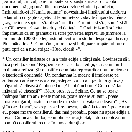
„sărmanul, criticul, care nu poate să-şi susţină măcar cu o iotă
documentară gogomăniile, accesta devine virulent pamfletar,
închipuindu-şi „Namila tuciurie” povestindu-i împăratului uciderea
balaurului cu şapte capete: „I le-am retezat, slăvite împărate, mânca-
ţi-aş, pe toate şapte…să-mi sară ochii dacă mint…şi să-ţi spună şi ăl
de Călinescu, că s-a nimerit şi el de faţă…” Crainic i-ar fi solicitat
împăratului ca un grămătic să scrie povestea isprăvii lui(trimitere la
premiul de 10000 de lei, instituit pentru un studiu despre gândirism).
Plus mâna fetei! „Cumpănit, între haz şi indignare, împăratul nu se
putu opri de a nu-i striga: «Huo, cioară!»”.
* Un consilier insistase ca la a treia ediţie a cărţii sale, Lovinescu să-i
facă prefaţa. Conu’ Evghenie rezistase două ediţii, dar acum nu-l
mai putea refuza. Şi se justificase în faţa reproşurilor unui prieten cu
o istorioară oprientală. Un condamnat la moarte îl implorase pe
sultan să-i amâne executarea pedepsei cu un an, pentru a-şi învăţa
măgarul să citească în abecedar. „Ali, ai înnebunit? Cum o să faci
măgarul să citească?” „Mare prost eşti, Selime. Ce nu se poate
întâmpla într-un an? Poate mor eu, poate moare sultanul, poate
moare măgarul, poate – de unde mai ştii? – învaţă să citească”. „Aşa
şi în cazul meu”, se explicase Lovinescu, „până la toamnă poate mor
eu, poate moare consilierul, dar, mai probabil, poate nu apare ediţia a
treia”. Culmea culmilor, se împlinise, neaşteptat, a doua ipoteză: în
toamnă consilierul trecuse în lumea drepţilor.