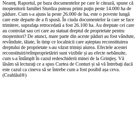
Neamţ. Raportul, pe baza documentelor pe care le citează, spune că
moștenitorii familiei Sturdza puteau primi puţin peste 14.000 ha de
pădure. Cum s-a ajuns la peste 26.000 de ha, este o poveste lungă
care este departe de a fi spusă. În ciuda documentelor la care se face
trimitere, suprafaţa retrocedată a fost 26.100 ha. Au dreptate cei care
au controlat sau cei care au statuat dreptul de proprietate pentru
moștenitori? De atunci, mare parte din aceste păduri au fost vândute,
revândute, tăiate, în timp ce localnicii care așteptau reconstituirea
dreptului de proprietate s-au văzut trimiși aiurea. Efectele acestei
reconstituiri/reîmproprietăriri sunt vizibile și au efecte nebănuite,
cum s-a întâmplt în cazul redeschiderii minei de la Grinţieș. Vă
lăsăm să lecturaţi ce a spus Curtea de Conturi și să vă întrebaţi dacă
este cazul ca cineva să se întrebe cum a fost posibil așa ceva.
(Ceahlăul®)