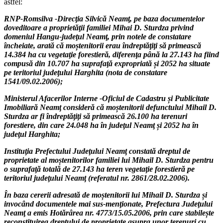
astfel:
RNP-Romsilva -Direc
ţ
ia Silvică Neam
ţ
, pe baza documentelor
doveditoare a proprietă
ţ
ii familiei Mihai D. Sturdza privind
domeniul Hangu-jude
ţ
ul Neam
ţ
, prin notele de constatare
încheiate, arată că mo
ș
tenitorii erau îndreptă
ţ
i
ţ
i să primească
14.384 ha cu vegeta
ţ
ie forestieră, diferen
ţ
a până la 27.143 ha fiind
compusă din 10.707 ha suprafa
ţ
ă expropriată
ș
i 2052 ha situate
pe teritoriul jude
ţ
ului Harghita (nota de constatare
1541/09.02.2006);
Ministerul Afacerilor Interne -Oficiul de Cadastru
ș
i Publicitate
Imobiliară Neam
ţ
consideră că mo
ș
tenitorii defunctului Mihail D.
Sturdza ar fi îndreptă
ţ
i
ţ
i să primească 26.100 ha terenuri
forestiere, din care 24.048 ha în jude
ţ
ul Neam
ţ
ș
i 2052 ha în
jude
ţ
ul Harghita;
Institu
ţ
ia Prefectului Jude
ţ
ului Neam
ţ
constată dreptul de
proprietate al mo
ș
tenitorilor familiei lui Mihail D. Sturdza pentru
o suprafa
ţ
ă totală de 27.143 ha teren vegeta
ţ
ie forestieră pe
teritoriul jude
ţ
ului Neam
ţ
(referatul nr. 2861/28.02.2006).
În baza cererii adresată de mo
ș
tenitorii lui Mihail D. Sturdza
ș
i
invocând documentele mai sus-men
ţ
ionate, Prefectura Jude
ţ
ului
Neam
ţ
a emis Hotărârea nr. 4773/15.05.2006, prin care stabile
ș
te
reconstituirea dreptului de proprietate asupra unor terenuri cu