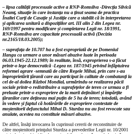
– lipsa calită
ţ
ii procesuale active a RNP-Romsilva -Direc
ţ
ia Silvică
Neam
ţ
, situa
ţ
ie în care instan
ţ
a nu a
ţ
inut seama de practica
Înaltei Cur
ţ
i de Casa
ţ
ie
ș
i Justi
ţ
ie care a stabilit că în interpretarea
ș
i aplicarea unitară a dispozi
ţ
iilor art. III alin 2 din Legea nr.
169/1997 pentru modificare
ș
i completarea Legii nr. 18/1991,
RNP-Romsilva are capacitate procesuală activă (Decizia
nr.2165/18.03.2005);
– suprafa
ţ
a de 10.707 ha a fost expropriată de pe Domeniul
Hangu ca urmare a unor măsuri abuzive luate în perioada
06.03.1945-22.12.1989; în realitate, însă, exproprierea s-a făcut
printr-o lege democratică -Legea nr. 187/1945 privind înfăptuirea
reformei agrare -semnată de către Regele Mihai, prin care s-au
împroprietărit
ţ
ăranii care au participat în calitate de combatan
ţ
i la
cel de-al doilea Război Mondial, urmărindu-se realizarea păcii
sociale printr-o redistribuire a suprafe
ţ
elor de teren ce urmau a fi
preluate printr-o expropriere de la marii de
ţ
inători
ș
i împăr
ţ
ite
ţ
ăranilor care de
ţ
ineau mai pu
ţ
in de 5 ha de teren; totodată, având
în vedere
ș
i faptul că hotărârile de expropriere contestate de
mo
ș
tenitorii defunctului Mihai D. Sturdza nu au fost revocate sau
anulate, acestea nu constituie măsuri abuzive.
De altfel, însăţi invocarea în cuprinsul cererii de reconstituire de
către moștenitorii prinţului Sturdza a prevederilor Legii nr. 10/2001