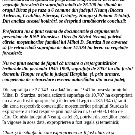
vegeta
ţ
ie forestieră în suprafa
ţ
ă totală de 26.100 ha situată în
ora
ș
ul Bicaz
ș
i pe raza a 6 comune din jude
ţ
ul Neam
ţ
(Bicazu
Ardelean, Ceahlău, Fărca
ș
a, Grin
ţ
ie
ș
, Hangu
ș
i Poiana Teiului).
Din analiza acestei hotărâri, se desprind următoarele concluzii:
Prefectura nu a
ţ
inut seama de documentele
ș
i argumentele
prezentate de RNP-Romsilva -Direc
ţ
ia Silvică Neam
ţ
, potrivit
căreia, mo
ș
tenitorilor familiei lui Mihai D. Sturdza li se cuvenea
să fie retrocedată suprafa
ţ
a de doar 14.384 ha teren cu vegeta
ţ
ie
forestieră;
Nu s-a
ţ
inut seama de faptul că urmare a (re)organizărilor
teritoriale din perioada 1945-1990, suprafa
ţ
a de 2052 ha din fostul
domeniu Hangu se afla în jude
ţ
ul Harghita,
ș
i, prin urmare,
competen
ţ
a de retrocedare revenea autorită
ţ
ilor din acest jude
ţ
;
Din suprafaţa de 27.143 ha aflată în anul 1941 în posesia prinţului
Mihai D. Sturdza, trebuia scăzută suprafaţa de 10.707 ha expropriată
cu care au fost împroprietăriţi în temeiul Legii nr.187/1945 ţăranii
din zona respectivă; contestaţiile moștenitorilor prinţului Sturdza la
expropriere au fost respinse prin hotărârea nr. 65/09/03.1946 de
către Comisia judeţului Neamţ, astfel că, potrivit dispoziţiilor legale
în vigoare la acea dată, exproprierea a fost legală și temeinică;
Chiar
ș
i în situa
ţ
ia în care exproprierea ar fi fost abuzivă
ș
i