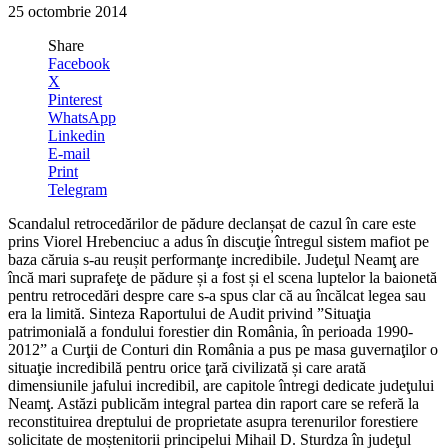
25 octombrie 2014
Share
Facebook
X
Pinterest
WhatsApp
Linkedin
E-mail
Print
Telegram
Scandalul retrocedărilor de pădure declanșat de cazul în care este
prins Viorel Hrebenciuc a adus în discuţie întregul sistem mafiot pe
baza căruia s-au reușit performanţe incredibile. Judeţul Neamţ are
încă mari suprafeţe de pădure și a fost și el scena luptelor la baionetă
pentru retrocedări despre care s-a spus clar că au încălcat legea sau
era la limită. Sinteza Raportului de Audit privind ”Situaţia
patrimonială a fondului forestier din România, în perioada 1990-
2012” a Curţii de Conturi din România a pus pe masa guvernaţilor o
situaţie incredibilă pentru orice ţară civilizată și care arată
dimensiunile jafului incredibil, are capitole întregi dedicate judeţului
Neamţ. Astăzi publicăm integral partea din raport care se referă la
reconstituirea dreptului de proprietate asupra terenurilor forestiere
solicitate de moștenitorii principelui Mihail D. Sturdza în judeţul