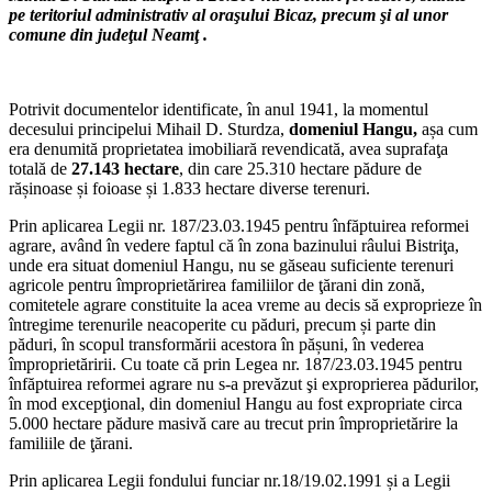
pe teritoriul administrativ al oraşului Bicaz, precum şi al unor
comune din judeţul Neam
ţ
.
Potrivit documentelor identificate, în anul 1941, la momentul
decesului principelui Mihail D. Sturdza,
domeniul Hangu,
așa cum
era denumită proprietatea imobiliară revendicată, avea suprafaţa
totală de
27.143 hectare
, din care 25.310 hectare pădure de
rășinoase și foioase și 1.833 hectare diverse terenuri.
Prin aplicarea Legii nr. 187/23.03.1945 pentru înfăptuirea reformei
agrare, având în vedere faptul că în zona bazinului râului Bistriţa,
unde era situat domeniul Hangu, nu se găseau suficiente terenuri
agricole pentru împroprietărirea familiilor de ţărani din zonă,
comitetele agrare constituite la acea vreme au decis să exproprieze în
întregime terenurile neacoperite cu păduri, precum și parte din
păduri, în scopul transformării acestora în pășuni, în vederea
împroprietăririi. Cu toate că prin Legea nr. 187/23.03.1945 pentru
înfăptuirea reformei agrare nu s-a prevăzut şi exproprierea pădurilor,
în mod excepţional, din domeniul Hangu au fost expropriate circa
5.000 hectare pădure masivă care au trecut prin împroprietărire la
familiile de ţărani.
Prin aplicarea Legii fondului funciar nr.18/19.02.1991 și a Legii