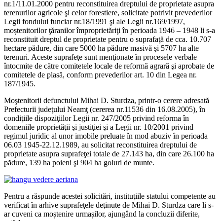
nr.1/11.01.2000 pentru reconstituirea dreptului de proprietate asupra
terenurilor agricole şi celor forestiere, solicitate potrivit prevederilor
Legii fondului funciar nr.18/1991 şi ale Legii nr.169/1997,
moștenitorilor ţăranilor împroprietăriţi în perioada 1946 – 1948 li s-a
reconstituit dreptul de proprietate pentru o suprafaţă de cca. 10.707
hectare pădure, din care 5000 ha pădure masivă şi 5707 ha alte
terenuri. Aceste suprafeţe sunt menţionate în procesele verbale
întocmite de către comitetele locale de reformă agrară şi aprobate de
comitetele de plasă, conform prevederilor art. 10 din Legea nr.
187/1945.
Moştenitorii defunctului Mihai D. Sturdza, printr-o cerere adresată
Prefecturii judeţului Neamţ (cererea nr.11536 din 16.08.2005), în
condiţiile dispoziţiilor Legii nr. 247/2005 privind reforma în
domeniile proprietăţii şi justiţiei şi a Legii nr. 10/2001 privind
regimul juridic al unor imobile preluate în mod abuziv în perioada
06.03 1945-22.12.1989, au solicitat reconstituirea dreptului de
proprietate asupra suprafeţei totale de 27.143 ha, din care 26.100 ha
pădure, 139 ha poieni şi 904 ha goluri de munte.
Pentru a răspunde acestei solicitări, instituţiile statului competente au
verificat în arhive suprafeţele deţinute de Mihai D. Sturdza care li s-
ar cuveni ca moștenire urmașilor, ajungând la concluzii diferite,