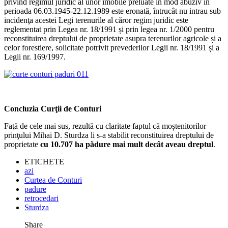
privind regimul juridic al unor imobile preluate în mod abuziv în
perioada 06.03.1945-22.12.1989 este eronată, întrucât nu intrau sub
incidenţa acestei Legi terenurile al căror regim juridic este
reglementat prin Legea nr. 18/1991 și prin legea nr. 1/2000 pentru
reconstituirea dreptului de proprietate asupra terenurilor agricole și a
celor forestiere, solicitate potrivit prevederilor Legii nr. 18/1991 și a
Legii nr. 169/1997.
Concluzia Curţii de Conturi
Faţă de cele mai sus, rezultă cu claritate faptul că moștenitorilor
prinţului Mihai D. Sturdza li s-a stabilit reconstituirea dreptului de
proprietate
cu 10.707 ha pădure mai mult decât aveau dreptul
.
ETICHETE
azi
Curtea de Conturi
padure
retrocedari
Sturdza
Share