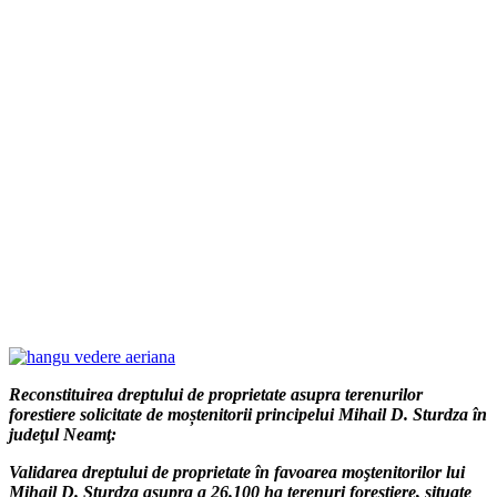
Reconstituirea dreptului de proprietate asupra terenurilor
forestiere solicitate de mo
ș
tenitorii principelui Mihail D. Sturdza în
jude
ţ
ul Neam
ţ
:
Validarea dreptului de proprietate în favoarea moştenitorilor lui
Mihail D. Sturdza asupra a 26.100 ha terenuri forestiere, situate