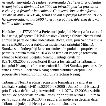
nelegală, suprafa
ţ
a de pădure reconstituită de Prefectura jude
ţ
ului
Neam
ţ
trebuia diminuată cu 5000 ha întrucât, potrivit proceselor
verbale
ș
i referatelor întocmite de Comitetele locale de reformă
agrară în anii 1945-1946, rezultă că din suprafa
ţ
a totală de 10.707
ha expropriată, numai 5000 ha erau cu pădure, diferen
ţ
a de 5707
ha fiind alte terenuri
.
Hotărârea nr. 4773/2006 a Prefecturii judeţului Neamţ a fost atacată
în instanţă, plângerea RNP-Romsilva -Direcţia Silvică Neamţ fiind
admisă în parte de către Judecătoria Bicaz, care, prin Sentinţa civilă
nr. 823/16.08.2006 a stabilit că moștenitorii prinţului Mihai D.
Sturdza sunt îndreptăţiţi la reconstituirea dreptului de proprietate
pentru suprafaţa totală de 16.436 ha teren cu vegetaţie forestieră
situat pe teritoriul judeţului Neamţ. Sentinţa civilă nr.
823/16.08.2006 a Judecătoriei Bicaz a fost atacată la Tribunalul
judeţului Neamţ de către moștenitorii familiei Sturdza, precum și de
către Comisia Judeţeană Neamţ pentru stabilirea dreptului de
proprietate a terenurilor din cadrul Prefecturii Neamţ.
Tribunalul Neamţ a admis recursurile formulate și a anulat în
totalitate Sentinţa civilă nr.823/16.08.2006 a Judecătoriei Bicaz și
prin Decizia definitivă și irevocabilă nr. 1107/04.12.2006 a stabilit
dreptul de proprietate privată urmașilor prinţului Mihai D. Sturdza
pentru suprafaţa de 26.100 ha pădure. În motivarea deciziei date,
Tribunalul judeţului Neamţ a invocat următoarele: