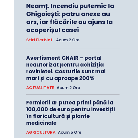
Neamț. Incendiu puternic la
Ghigoiești: patru anexe au
ars, iar flăcările au ajuns la
acoperișul casei
Stiri Fierbinti
Acum 2 Ore
Avertisment CNAIR – portal
neautorizat pentru achiziția
rovinietei. Costurile sunt mai
mari și cu aproape 200%
ACTUALITATE
Acum 2 Ore
Fermierii ar putea primi până la
100,000 de euro pentru investiții
în floricultură și plante
medicinale
AGRICULTURA
Acum 5 Ore