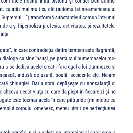
 confratele nostru întru bisturiu şi condei Dan-Gabriel
t, cu atât mai mult cu cât (aidoma latino-americanului
, Supremul …”) transformă substantivul comun într-unul
 de a-şi hiperboliza profesia, activitatea, şi rezultatele,
lţii.
te”, în care con­tra­dicţia dintre termeni este flagrantă,
a dia­lo­ga cu sine însuşi, pe parcursul numeroaselor mo­
ru a se dedica acelei creaţii fără egal a lui Dumnezeu şi
efirească, indusă de uzură, boală, accidente etc. Ne-am
ată chi­rurgiei. Dar autorul de­pă­şeşte cu nonşalanţă şi
altceva decât viaţa cu care dă piept în fiecare zi şi ne
lo­gate este tocmai acela în care pătrunde (milimetru cu
 templul corpului omenesc, mereu uimit de perfecţiunea
tobiografic, nici o paletă de întâm­plări al căror erou a