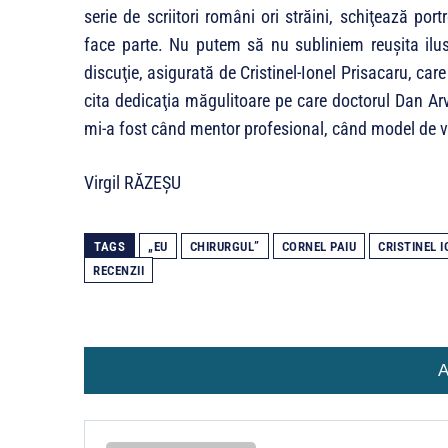
serie de scriitori români ori străini, schiţează portr
face parte. Nu putem să nu subliniem reu­şita ilus
discuţie, asigurată de Cristinel-Ionel Prisacaru, car
cita dedicaţia măgulitoare pe care doctorul Dan Arv
mi-a fost când mentor profesional, când model de v
Virgil RĂZEŞU
TAGS
„EU
CHIRURGUL”
CORNEL PAIU
CRISTINEL 
RECENZII
A