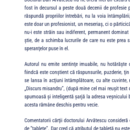
fost în decursul a peste două decenii de profesie p
răspundă propriilor întrebări, nu la voia întâmplării
este doar un profesionist, un meseriaş, ci o părticică
nu-i este străin sau indiferent, permanent dominat
ştie, de a schimba lucrurile de care nu este prea si
speranţelor puse în el.
Autorul nu emite sentinţe imu­abile, nu ho­tărăşte 
fiindcă este conştient că răs­punsurile, puzderie, ţ
se lansa în acţiuni în­tâmplătoare, cu alte cuvinte,
„Discurs misandru”, (după mine cel mai reuşit text d
spumoasă şi inteligentă şarjă la adresa veşnicului bi
acesta rămâne des­chis pentru vecie.
Comentatorii cărţii doctorului Arvătescu consideră
de ”tablete”. Dar cred că atributul de tabletă nu este