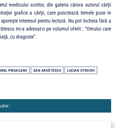
etul medi­cului scriitor, din galeria cărora autorul cărţii
traţiei grafice a cărţii, care punctează temele puse în
e sporeşte interesul pentru lectură. Nu pot încheia fără a
ătescu mi-a a­dresat-o pe volu­mul oferit : “Omului care
iaţă, cu dragoste”.
IONEL PRISACARU
DAN ARVĂTESCU
LUCIAN STROCHI
utor: