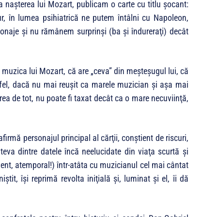
a naşterea lui Mozart, publicam o carte cu titlu şocant:
r, în lumea psihiatrică ne putem întâlni cu Napoleon,
sonaje şi nu rămânem surprinşi (ba şi îndureraţi) decât
 muzica lui Mozart, că are „ceva” din meşteşugul lui, că
fel, dacă nu mai reuşit ca marele muzician şi aşa mai
rea de tot, nu poate fi taxat decât ca o mare necuviinţă,
rmă personajul principal al cărţii, conştient de riscuri,
âteva dintre datele încă neelucidate din viaţa scurtă şi
dent, atemporal!) într-atâta cu muzicianul cel mai cântat
iştit, îşi reprimă revolta iniţială şi, luminat şi el, îi dă