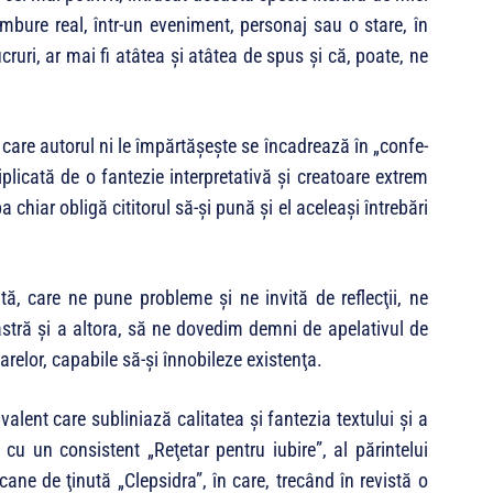
­bure real, într-un eveniment, personaj sau o stare, în
ruri, ar mai fi atâtea şi atâtea de spus şi că, poate, ne
 care autorul ni le împărtăşeşte se încadrează în „con­fe­
iplicată de o fantezie interpretativă şi creatoare extrem
chiar obligă cititorul să-şi pună şi el aceleaşi întrebări
ntă, care ne pune probleme şi ne invită de reflecţii, ne
astră şi a altora, să ne dove­dim demni de apelativul de
arelor, capa­bile să-şi înnobileze existenţa.
valent care subliniază calitatea şi fantezia tex­tului şi a
u un consistent „Reţe­tar pentru iubire”, al părintelui
ane de ţinută „Clep­sidra”, în care, trecând în revistă o