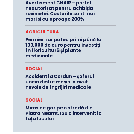
Avertisment CNAIR – portal
neautorizat pentru achiziția
rovinietei. Costurile sunt mai
mari și cu aproape 200%
AGRICULTURA
Fermierii ar putea primi până la
100,000 de euro pentru investiții
în floricultură și plante
medicinale
SOCIAL
Accident la Cordun – șoferul
uneia dintre mașini a avut
nevoie de îngrijiri medicale
SOCIAL
Miros de gaz pe o stradă din
Piatra Neamț. ISU a intervenit la
fața locului