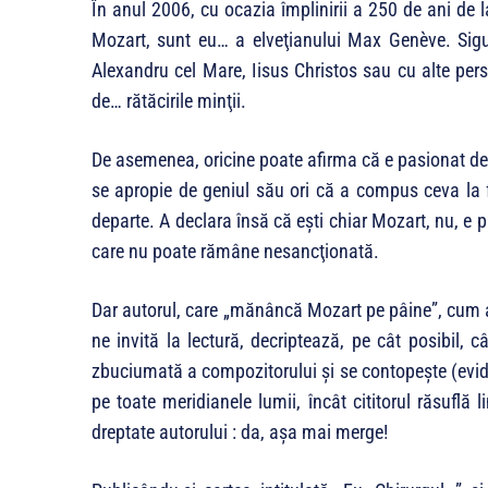
În anul 2006, cu ocazia împlinirii a 250 de ani de l
Mozart, sunt eu… a elveţianului Max Genève. Sigu
Alexandru cel Mare, Iisus Chris­tos sau cu alte per
de… rătăcirile minţii.
De ase­me­nea, oricine poate afirma că e pasionat de
se apropie de geniul său ori că a compus ceva la 
departe. A declara însă că eşti chiar Mozart, nu, e p
care nu poate rămâne nes­ancţionată.
Dar autorul, care „mănâncă Mozart pe pâine”, cum afi
ne invită la lectură, decriptează, pe cât posibil, c
zbuciumată a com­pozi­to­ru­lui şi se contopeşte (evi
pe toate meridianele lumii, încât cititorul răsuflă lin
dreptate autorului : da, aşa mai merge!