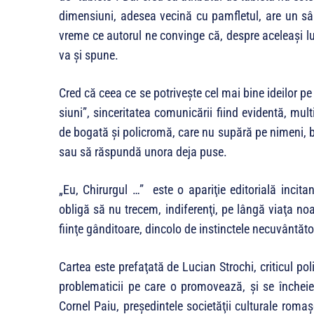
dimensiuni, adesea vecină cu pamfletul, are un sâm
vreme ce autorul ne convinge că, despre aceleaşi luc
va şi spune.
Cred că ceea ce se potriveşte cel mai bine ideilor pe
siuni”, sinceritatea comunicării fiind evidentă, mult
de bogată şi policromă, care nu supără pe nimeni, ba 
sau să răspundă unora deja puse.
„Eu, Chirurgul …” este o apariţie editorială incita
obligă să nu trecem, indiferenţi, pe lângă viaţa no
fiinţe gânditoare, dincolo de instinctele necu­vân­tăto
Cartea este prefaţată de Lucian Strochi, criticul poli
problematicii pe care o promovează, şi se încheie c
Cornel Paiu, preşedintele societăţii culturale romaşc