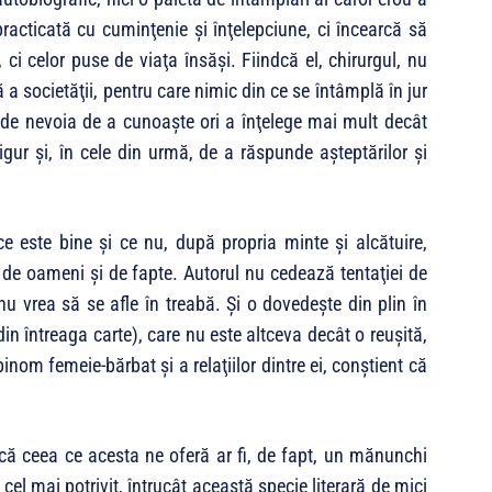
racticată cu cuminţenie şi înţelepciune, ci încearcă să
, ci celor puse de viaţa însăşi. Fiindcă el, chirurgul, nu
 a societăţii, pentru care nimic din ce se întâmplă în jur
 de nevoia de a cunoaşte ori a înţelege mai mult decât
gur şi, în cele din urmă, de a răs­punde aşteptărilor şi
ce este bine şi ce nu, după propria minte şi alcătuire,
in de oameni şi de fapte. Autorul nu cedează tentaţiei de
 nu vrea să se afle în treabă. Şi o dovedeşte din plin în
in întreaga carte), care nu este altceva decât o reuşită,
nom femeie-bărbat şi a relaţiilor dintre ei, conştient că
 că ceea ce acesta ne oferă ar fi, de fapt, un mănunchi
 cel mai potrivit, întrucât această specie literară de mici