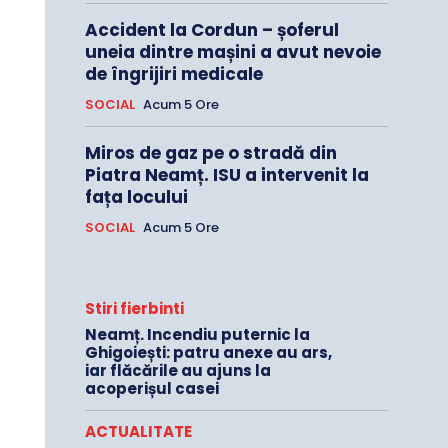
Accident la Cordun – șoferul
uneia dintre mașini a avut nevoie
de îngrijiri medicale
SOCIAL
Acum 5 Ore
Miros de gaz pe o stradă din
Piatra Neamț. ISU a intervenit la
fața locului
SOCIAL
Acum 5 Ore
Stiri fierbinti
Neamț. Incendiu puternic la
Ghigoiești: patru anexe au ars,
iar flăcările au ajuns la
acoperișul casei
ACTUALITATE