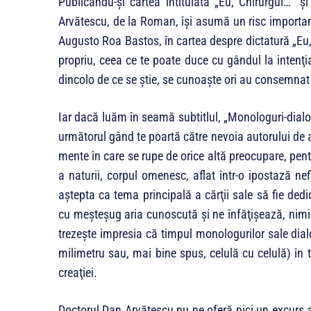
Publicându-şi cartea intitulată „Eu, Chirurgul…” şi
Arvătescu, de la Roman, îşi asumă un risc importan
Augusto Roa Bastos, în cartea despre dictatură „Eu
propriu, ceea ce te poate duce cu gândul la in­ten­ţia
dincolo de ce se ştie, se cunoaşte ori au consemnat a
Iar dacă luăm în seamă subtitlul, „Monologuri-dialoga
următorul gând te poartă către nevoia au­to­rului de 
mente în care se rupe de orice altă preocupare, pen­t
a naturii, corpul ome­nesc, aflat într-o ipostază n
aştepta ca tema principală a cărţii sale să fie dedic
cu meşteşug aria cunoscută şi ne înfăţişează, nimic 
trezeşte impresia că timpul monologurilor sale dia­
milimetru sau, mai bine spus, celulă cu celulă) în
creaţiei.
Doctorul Dan Arvătescu nu ne oferă nici un excurs au