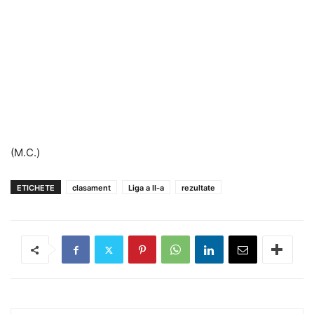
(M.C.)
ETICHETE
clasament
Liga a II-a
rezultate