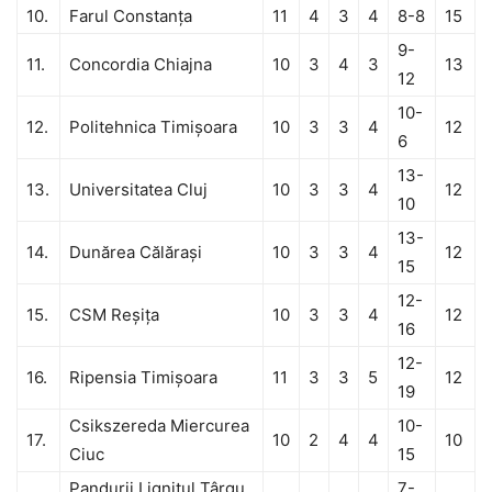
10.
Farul Constanţa
11
4
3
4
8-8
15
9-
11.
Concordia Chiajna
10
3
4
3
13
12
10-
12.
Politehnica Timișoara
10
3
3
4
12
6
13-
13.
Universitatea Cluj
10
3
3
4
12
10
13-
14.
Dunărea Călăraşi
10
3
3
4
12
15
12-
15.
CSM Reșița
10
3
3
4
12
16
12-
16.
Ripensia Timișoara
11
3
3
5
12
19
Csikszereda Miercurea
10-
17.
10
2
4
4
10
Ciuc
15
Pandurii Lignitul Târgu
7-