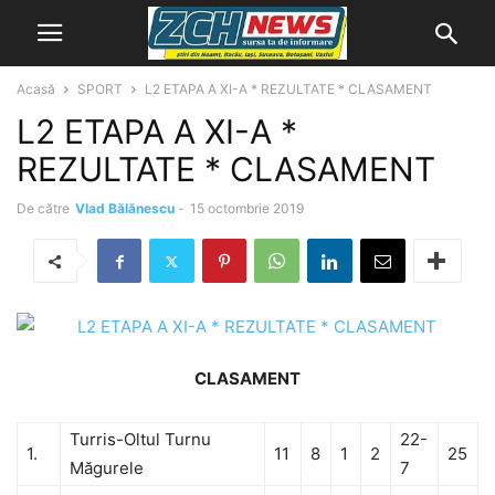
Acasă
SPORT
L2 ETAPA A XI-A * REZULTATE * CLASAMENT
L2 ETAPA A XI-A *
REZULTATE * CLASAMENT
De către
Vlad Bălănescu
-
15 octombrie 2019
CLASAMENT
Turris-Oltul Turnu
22-
1.
11
8
1
2
25
Măgurele
7