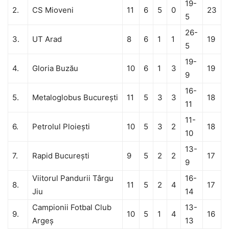
19-
2.
CS Mioveni
11
6
5
0
23
5
26-
3.
UT Arad
8
6
1
1
19
5
19-
4.
Gloria Buzău
10
6
1
3
19
9
16-
5.
Metaloglobus Bucureşti
11
5
3
3
18
11
11-
6.
Petrolul Ploieşti
10
5
3
2
18
10
13-
7.
Rapid Bucureşti
9
5
2
2
17
9
Viitorul Pandurii Târgu
16-
8.
11
5
2
4
17
Jiu
14
Campionii Fotbal Club
13-
9.
10
5
1
4
16
Argeş
13