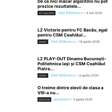
De ce nici măcar algoritmii nu pot
prezice rezultatele...
Vlad Bălănescu
-
4 mai 2026
ACTUALITATE
L2 Victorie pentru FC Bacău, egal
pentru CSM Ceahlăul...
Vlad Bălănescu
-
18 aprilie 2026
SPORT
L2 PLAY-OUT Dinamo București-
Politehnica Iași și CSM Ceahlăul
Piatra...
Vlad Bălănescu
-
3 aprilie 2026
SPORT
O treime dintre elevii de clasa a
VIII-a nu...
alexandru
-
2 aprilie 2026
EDUCATIE