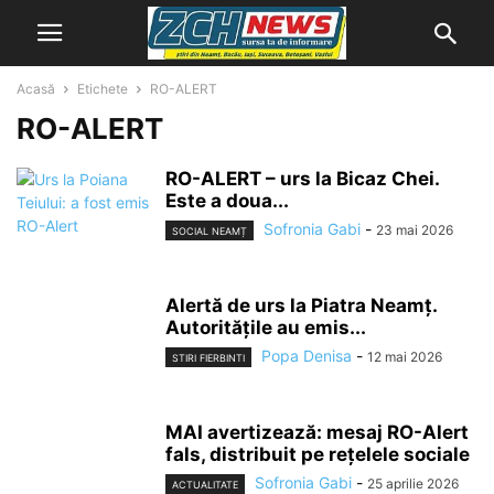
Acasă
Etichete
RO-ALERT
RO-ALERT
RO-ALERT – urs la Bicaz Chei.
Este a doua...
Sofronia Gabi
-
23 mai 2026
SOCIAL NEAMȚ
Alertă de urs la Piatra Neamț.
Autoritățile au emis...
Popa Denisa
-
12 mai 2026
STIRI FIERBINTI
MAI avertizează: mesaj RO-Alert
fals, distribuit pe rețelele sociale
Sofronia Gabi
-
25 aprilie 2026
ACTUALITATE