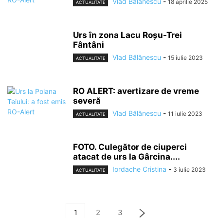
Vlad Bălănescu
-
18 aprilie 2025
ACTUALITATE
Urs în zona Lacu Roșu-Trei
Fântâni
Vlad Bălănescu
-
15 iulie 2023
ACTUALITATE
RO ALERT: avertizare de vreme
severă
Vlad Bălănescu
-
11 iulie 2023
ACTUALITATE
FOTO. Culegător de ciuperci
atacat de urs la Gârcina....
Iordache Cristina
-
3 iulie 2023
ACTUALITATE
1
2
3