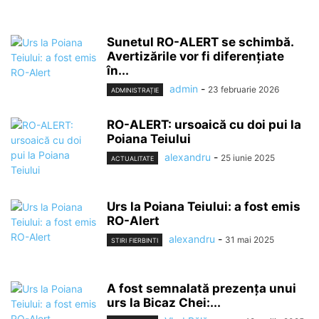
Sunetul RO-ALERT se schimbă.
Avertizările vor fi diferențiate
în...
admin
-
23 februarie 2026
ADMINISTRAȚIE
RO-ALERT: ursoaică cu doi pui la
Poiana Teiului
alexandru
-
25 iunie 2025
ACTUALITATE
Urs la Poiana Teiului: a fost emis
RO-Alert
alexandru
-
31 mai 2025
STIRI FIERBINTI
A fost semnalată prezența unui
urs la Bicaz Chei:...