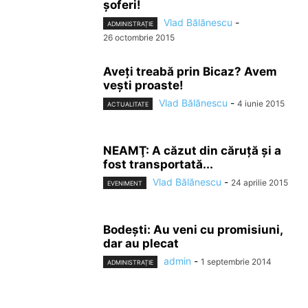
şoferi!
Vlad Bălănescu
-
ADMINISTRAȚIE
26 octombrie 2015
Aveţi treabă prin Bicaz? Avem
veşti proaste!
Vlad Bălănescu
-
4 iunie 2015
ACTUALITATE
NEAMŢ: A căzut din căruță și a
fost transportată...
Vlad Bălănescu
-
24 aprilie 2015
EVENIMENT
Bodești: Au veni cu promisiuni,
dar au plecat
admin
-
1 septembrie 2014
ADMINISTRAȚIE