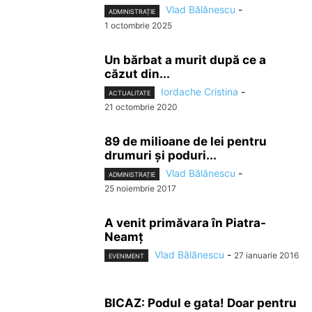
Vlad Bălănescu
-
ADMINISTRAȚIE
1 octombrie 2025
Un bărbat a murit după ce a
căzut din...
Iordache Cristina
-
ACTUALITATE
21 octombrie 2020
89 de milioane de lei pentru
drumuri şi poduri...
Vlad Bălănescu
-
ADMINISTRAȚIE
25 noiembrie 2017
A venit primăvara în Piatra-
Neamț
Vlad Bălănescu
-
27 ianuarie 2016
EVENIMENT
BICAZ: Podul e gata! Doar pentru