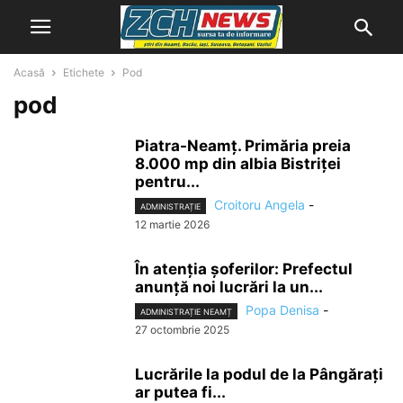
Acasă
Etichete
Pod
pod
Piatra-Neamț. Primăria preia
8.000 mp din albia Bistriței
pentru...
Croitoru Angela
-
ADMINISTRAȚIE
12 martie 2026
În atenția șoferilor: Prefectul
anunță noi lucrări la un...
Popa Denisa
-
ADMINISTRAȚIE NEAMȚ
27 octombrie 2025
Lucrările la podul de la Pângărați
ar putea fi...