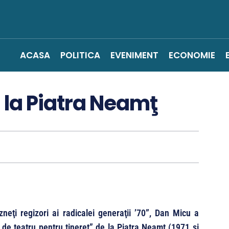
ACASA
POLITICA
EVENIMENT
ECONOMIE
 la Piatra Neamţ
zneţi regizori ai radicalei generaţii ’70”, Dan Micu a
 de teatru pentru tineret” de la Piatra Neamţ (1971 şi