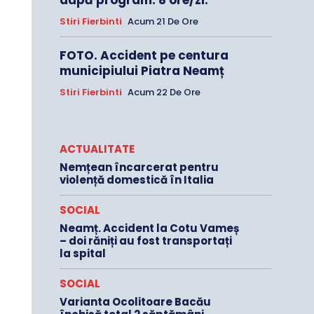
după program: 8 ore/zi.
Stiri Fierbinti
Acum 21 De Ore
FOTO. Accident pe centura
municipiului Piatra Neamț
Stiri Fierbinti
Acum 22 De Ore
ACTUALITATE
Nemțean încarcerat pentru
violență domestică în Italia
SOCIAL
Neamț. Accident la Cotu Vameș
– doi răniți au fost transportați
la spital
SOCIAL
Varianta Ocolitoare Bacău