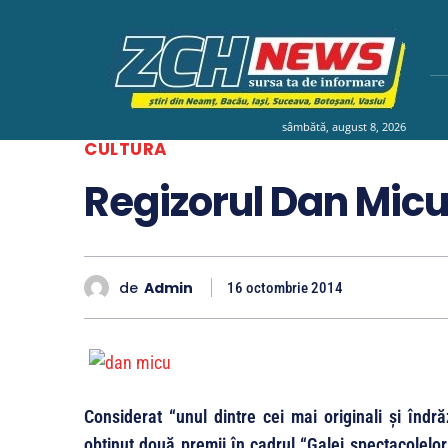
sâmbătă, august 8, 2026
CULTURA
Regizorul Dan Micu
de
Admin
16 octombrie 2014
Considerat “unul dintre cei mai originali şi îndră
obţinut două premii în cadrul “Galei spectacolelor