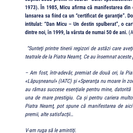
1973). În 1985, Micu afirma că manifestarea din ora
lansarea sa fiind ca un “certificat de garanţie”. D
intitulat: “Dan Micu – Un destin spulberat”, o car
dintre noi, în 1999, la vârsta de numai 50 de ani.
(A
“Sunteţi printre tinerii regizori de astăzi care ave
teatrale de la Piatra Neamţ. Ce au însemnat aceste p
– Am fost, într-adevăr, premiat de două ori, la Pi
«
Lăpuşneanul
»
(IATC) şi
«
Speranţa nu moare în zor
au rămas succese esenţiale pentru mine, datorită 
una de mare prestigiu. Ca şi pentru cariera multo
Piatra Neamţ, pot spune că manifestarea de aici 
premii, alte satisfacţii…
V-am ruga să le amintiţi.