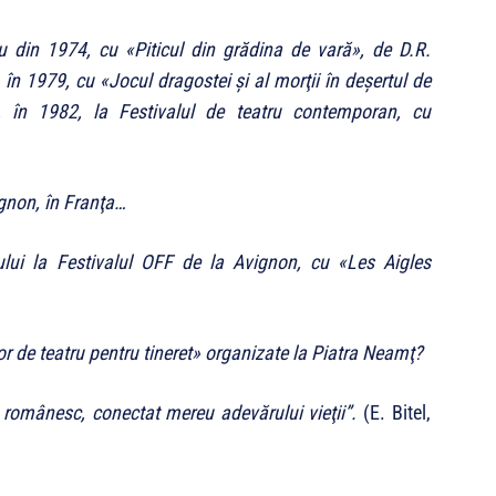
tru din 1974, cu
«
Piticul din grădina de vară
»
, de D.R.
, în 1979, cu
«
Jocul dragostei şi al morţii în deşertul de
 în 1982, la Festivalul de teatru contemporan, cu
ignon, în Franţa…
ului la Festivalul OFF de la Avignon, cu
«
Les Aigles
r de teatru pentru tineret
»
organizate la Piatra Neamţ?
i românesc, conectat mereu adevărului vieţii”.
(E. Bitel,