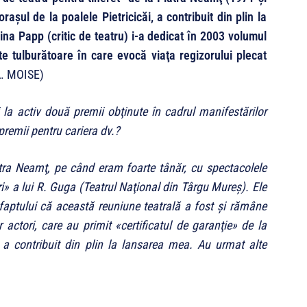
şul de la poalele Pietricicăi, a contribuit din plin la
oina Papp (critic de teatru) i-a dedicat în 2003 volumul
te tulburătoare în care evocă viaţa regizorului plecat
. MOISE)
ţi la activ două premii obţinute în cadrul manifestărilor
remii pentru cariera dv.?
atra Neamţ, pe când eram foarte tânăr, cu spectacolele
i
»
a lui R. Guga (Teatrul Naţional din Târgu Mureş). Ele
faptului că această reuniune teatrală a fost şi rămâne
r actori, care au primit
«
certificatul de garanţie
»
de la
a contribuit din plin la lansarea mea. Au urmat alte