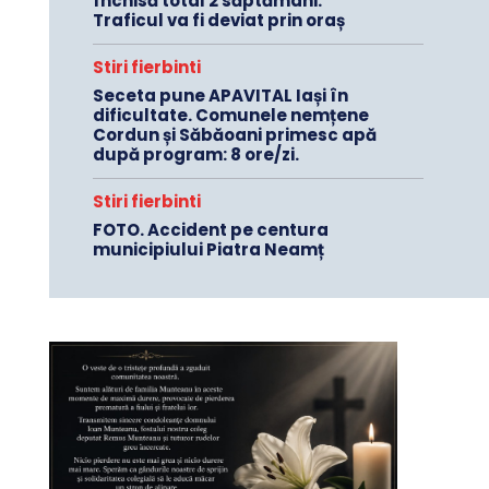
închisă total 2 săptămâni.
Traficul va fi deviat prin oraș
Stiri fierbinti
Seceta pune APAVITAL Iași în
dificultate. Comunele nemțene
Cordun și Săbăoani primesc apă
după program: 8 ore/zi.
Stiri fierbinti
FOTO. Accident pe centura
municipiului Piatra Neamț