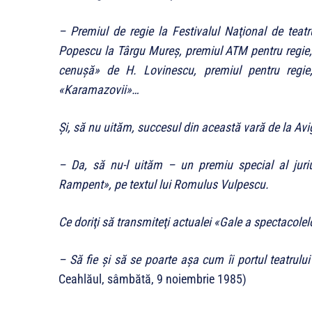
– Premiul de regie la Festivalul Naţional de tea
Popescu la Târgu Mureş, premiul ATM pentru regie
cenuşă
»
de H. Lovinescu, premiul pentru regie,
«
Karamazovii
»
…
Şi, să nu uităm, succesul din această vară de la Av
– Da, să nu-l uităm – un premiu special al juri
Rampent
»
, pe textul lui Romulus Vulpescu.
Ce doriţi să transmiteţi actualei
«
Gale a spectacolelo
– Să fie şi să se poarte aşa cum îi portul teatrulu
Ceahlăul, sâmbătă, 9 noiembrie 1985)