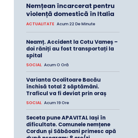
Nemțean încarcerat pentru
violență domestică în Italia
ACTUALITATE
Acum 22 De Minute
Neamț. Accident la Cotu Vameș –
doi răniți au fost transportați la
spital
SOCIAL
Acum O Oră
Varianta Ocolitoare Bacău
închisă total 2 săptămâni.
Traficul va fi deviat prin oraș
SOCIAL
Acum 19 Ore
Seceta pune APAVITAL Iași în
dificultate. Comunele nemțene
Cordun și Săbăoani primesc apă