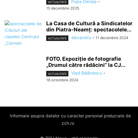
Popa Denisa
-
ACTUALITATE
15 decembrie 2025
La Casa de Cultură a Sindicatelor
din Piatra-Neamț: spectacolele...
alexandru
-
11 decembrie 2024
ACTUALITATE
FOTO. Expoziție de fotografie
„Drumul către rădăcini” la CJ...
Vlad Bălănescu
-
ACTUALITATE
18 octombrie 2024
Informare asupra datelor cu caracter personal prelucrate de
zch.ro