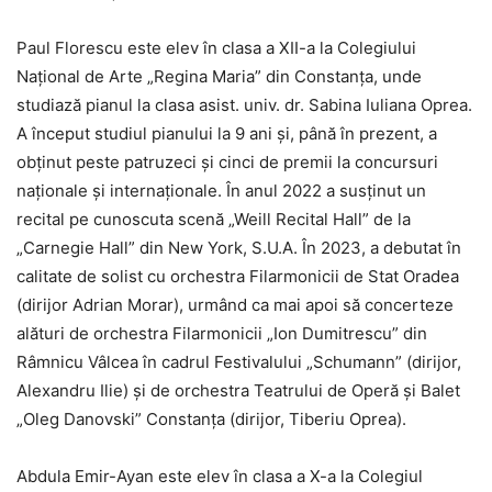
Paul Florescu este elev în clasa a XII-a la Colegiului
Național de Arte „Regina Maria” din Constanța, unde
studiază pianul la clasa asist. univ. dr. Sabina Iuliana Oprea.
A început studiul pianului la 9 ani și, până în prezent, a
obținut peste patruzeci și cinci de premii la concursuri
naționale și internaționale. În anul 2022 a susținut un
recital pe cunoscuta scenă „Weill Recital Hall” de la
„Carnegie Hall” din New York, S.U.A. În 2023, a debutat în
calitate de solist cu orchestra Filarmonicii de Stat Oradea
(dirijor Adrian Morar), urmând ca mai apoi să concerteze
alături de orchestra Filarmonicii „Ion Dumitrescu” din
Râmnicu Vâlcea în cadrul Festivalului „Schumann” (dirijor,
Alexandru Ilie) și de orchestra Teatrului de Operă și Balet
„Oleg Danovski” Constanța (dirijor, Tiberiu Oprea).
Abdula Emir-Ayan este elev în clasa a X-a la Colegiul