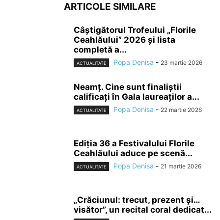
ARTICOLE SIMILARE
Câștigătorul Trofeului „Florile
Ceahlăului” 2026 și lista
completă a...
Popa Denisa
-
23 martie 2026
ACTUALITATE
Neamț. Cine sunt finaliștii
calificați în Gala laureaților a...
Popa Denisa
-
22 martie 2026
ACTUALITATE
Ediția 36 a Festivalului Florile
Ceahlăului aduce pe scenă...
Popa Denisa
-
21 martie 2026
ACTUALITATE
„Crăciunul: trecut, prezent și…
visător”, un recital coral dedicat...