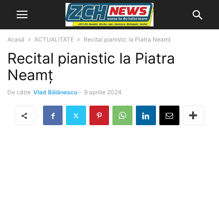
Acasă
ACTUALITATE
Recital pianistic la Piatra Neamț
Recital pianistic la Piatra
Neamț
De către
Vlad Bălănescu
-
9 aprilie 2024