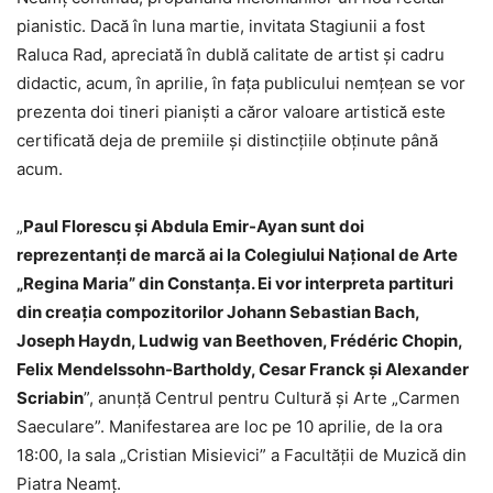
pianistic. Dacă în luna martie, invitata Stagiunii a fost
Raluca Rad, apreciată în dublă calitate de artist și cadru
didactic, acum, în aprilie, în fața publicului nemțean se vor
prezenta doi tineri pianiști a căror valoare artistică este
certificată deja de premiile și distincțiile obținute până
acum.
„
Paul Florescu și Abdula Emir-Ayan sunt doi
reprezentanți de marcă ai la Colegiului Național de Arte
„Regina Maria” din Constanța. Ei vor interpreta partituri
din creația compozitorilor Johann Sebastian Bach,
Joseph Haydn, Ludwig van Beethoven, Frédéric Chopin,
Felix Mendelssohn-Bartholdy, Cesar Franck și Alexander
Scriabin
”, anunță Centrul pentru Cultură și Arte „Carmen
Saeculare”. Manifestarea are loc pe 10 aprilie, de la ora
18:00, la sala „Cristian Misievici” a Facultății de Muzică din
Piatra Neamț.