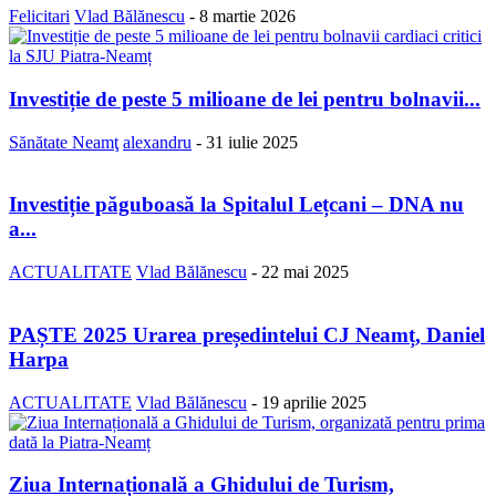
Felicitari
Vlad Bălănescu
-
8 martie 2026
Investiție de peste 5 milioane de lei pentru bolnavii...
Sănătate Neamţ
alexandru
-
31 iulie 2025
Investiție păguboasă la Spitalul Lețcani – DNA nu
a...
ACTUALITATE
Vlad Bălănescu
-
22 mai 2025
PAȘTE 2025 Urarea președintelui CJ Neamț, Daniel
Harpa
ACTUALITATE
Vlad Bălănescu
-
19 aprilie 2025
Ziua Internațională a Ghidului de Turism,