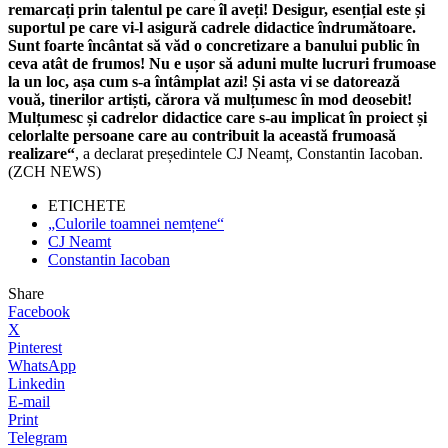
remarcați prin talentul pe care îl aveți! Desigur, esențial este și
suportul pe care vi-l asigură cadrele didactice îndrumătoare.
Sunt foarte încântat să văd o concretizare a banului public în
ceva atât de frumos! Nu e ușor să aduni multe lucruri frumoase
la un loc, așa cum s-a întâmplat azi! Și asta vi se datorează
vouă, tinerilor artiști, cărora vă mulțumesc în mod deosebit!
Mulțumesc și cadrelor didactice care s-au implicat în proiect și
celorlalte persoane care au contribuit la această frumoasă
realizare“
, a declarat președintele CJ Neamț, Constantin Iacoban.
(ZCH NEWS)
ETICHETE
„Culorile toamnei nemțene“
CJ Neamt
Constantin Iacoban
Share
Facebook
X
Pinterest
WhatsApp
Linkedin
E-mail
Print
Telegram