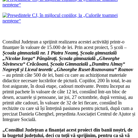
Consiliul Județean a sprijinit realizarea acestei activități printr-o
finanțare în valoare de 15.000 de lei. Prin acest proiect, 5 școli –
Școala gimnazială nr. 1 Piatra Neamț, Școala gimnazială
„Nicolae Iorga“ Pângărați, Școala gimnazială „Gheorghe
Săvinescu“ Crăcăoani, Școala Gimnazială „Dumitru Almaș“
Negrești și Liceul teoretic „Gheorghe Ruset-Roznovanu“ Roznov
– au primit câte 500 de lei, bani cu care au achiziționat materiale
didactice necesare lucrărilor de pictură. Copiilor, 200 în total, le-au
fost asigurate, în două etape, cadouri motivante. Pentru început au
primit pachete în valoare de câte 12 lei, constând într-un bloc de
desen, acuarele și pensoane, iar joi, 27 octombrie, după vernisaj, au
primit alte cadouri, în valoare de 32 de lei fiecare, constând în
rechizite cu care să își întrețină pasiunea pentru pictură, după cum a
precizat Daniela Gherghel, președinta Asociației Centrul de Ajutor și
Integrare Socială.
„Consiliul Județean a finanțat acest proiect din banii noștri, de
la bugetul județului, deci cu toții vă sprijinim, pentru ca să vă