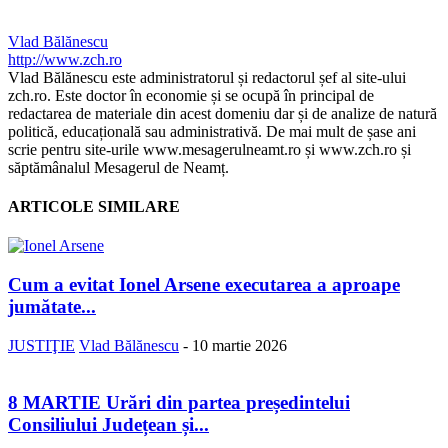
Vlad Bălănescu
http://www.zch.ro
Vlad Bălănescu este administratorul și redactorul șef al site-ului
zch.ro. Este doctor în economie și se ocupă în principal de
redactarea de materiale din acest domeniu dar și de analize de natură
politică, educațională sau administrativă. De mai mult de șase ani
scrie pentru site-urile www.mesagerulneamt.ro și www.zch.ro și
săptămânalul Mesagerul de Neamț.
ARTICOLE SIMILARE
Cum a evitat Ionel Arsene executarea a aproape
jumătate...
JUSTIŢIE
Vlad Bălănescu
-
10 martie 2026
8 MARTIE Urări din partea președintelui
Consiliului Județean și...