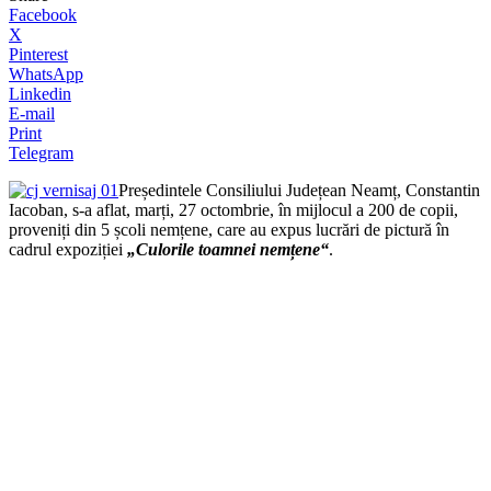
Facebook
X
Pinterest
WhatsApp
Linkedin
E-mail
Print
Telegram
Președintele Consiliului Județean Neamț, Constantin
Iacoban, s-a aflat, marți, 27 octombrie, în mijlocul a 200 de copii,
proveniți din 5 școli nemțene, care au expus lucrări de pictură în
cadrul expoziției
„Culorile toamnei nemțene“
.