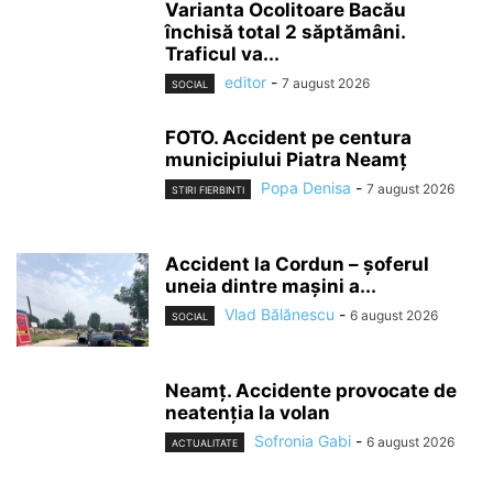
Varianta Ocolitoare Bacău
închisă total 2 săptămâni.
Traficul va...
editor
-
7 august 2026
SOCIAL
FOTO. Accident pe centura
municipiului Piatra Neamț
Popa Denisa
-
7 august 2026
STIRI FIERBINTI
Accident la Cordun – șoferul
uneia dintre mașini a...
Vlad Bălănescu
-
6 august 2026
SOCIAL
Neamț. Accidente provocate de
neatenția la volan
Sofronia Gabi
-
6 august 2026
ACTUALITATE