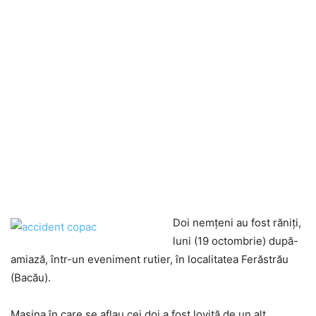
Doi nemţeni au fost răniţi,
luni (19 octombrie) după-
amiază, într-un eveniment rutier, în localitatea Ferăstrău
(Bacău).
Maşina în care se aflau cei doi a fost lovită de un alt