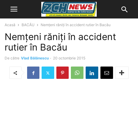
Acasă
BACĂU
Nemţeni răniţi în accident rutier în Bacău
Nemţeni răniţi în accident
rutier în Bacău
De către
Vlad Bălănescu
-
20 octombrie 2015