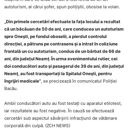
autoturism, al cărui şofer, spun poliţiştii, obosise la volan.
„Din primele cercetări efectuate la fața locului a rezultat
că un băcăuan de 50 de ani, care conducea un autoturism
spre Oneşti, pe fondul oboselii, a pierdut controlul
direcţiei, a pătruns pe contrasens şi a intrat în coliziune
frontală un cu autoturism, condus de un bărbat de 66 de
ani, din județul Neamţ. În urma evenimentului rutier, cei
doi conducători auto și pasagerul de 39 de ani, din județul
Neamţ, au fost transportaţi la Spitalul Oneşti, pentru
îngrijiri medicale”
, se precizează în comunicatul Poliţiei
Bacău.
Ambii conducători auto au fost testaţi cu aparatul etilotest,
iar rezultatele au fost negative. În cauză se efectuează
cercetări sub aspectul săvârșirii infracțiunii de vătămare
corporală din culpă. (ZCH NEWS)