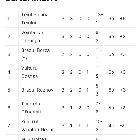
Teiul Poiana
13-
1
3
3
0
0
9p
+6
Teiului
1
Voinţa Ion
9-
2
3
3
0
0
9p
+3
Creangă
3
Bradul Borca
11-
3
2
2
0
0
6p
+3
(*)
1
Vulturul
11-
4
3
2
0
1
6p
+3
Costişa
5
5-
5
Bradul Roznov
3
2
0
1
6p
+3
3
Tineretul
7-
6
3
1
2
0
5p
+2
Cândeşti
6
Zimbrul
10-
7
3
1
1
1
4p
-2
Vânători Neamţ
3
ACS Unirea
6-