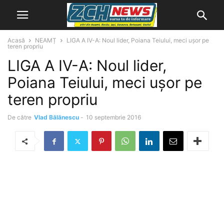
Acasă
NEAMȚ
LIGA A IV-A: Noul lider, Poiana Teiului, meci uşor pe
teren propriu
LIGA A IV-A: Noul lider,
Poiana Teiului, meci uşor pe
teren propriu
De către
Vlad Bălănescu
-
10 septembrie 2016