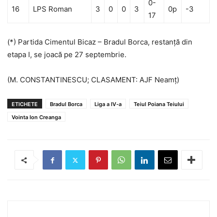
0-
16
LPS Roman
3
0
0
3
0p
-3
17
(*) Partida Cimentul Bicaz – Bradul Borca, restanţă din
etapa I, se joacă pe 27 septembrie.
(M. CONSTANTINESCU; CLASAMENT: AJF Neamţ)
ETICHETE
Bradul Borca
Liga a IV-a
Teiul Poiana Teiului
Vointa Ion Creanga