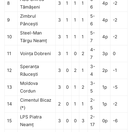
8
3
1
1
1
4p
-2
Tămăşeni
6
Zimbrul
5-
9
3
1
1
1
4p
-2
Pânceşti
6
Steel-Man
5-
10
3
1
1
1
4p
-2
Târgu Neamţ
7
4-
11
Voinţa Dobreni
3
1
0
2
3p
0
7
Speranţa
3-
12
3
0
2
1
2p
-1
Răuceşti
4
Moldova
3-
13
3
0
1
2
1p
-5
Cordun
5
Cimentul Bicaz
2-
14
2
0
1
1
1p
-2
(*)
5
LPS Piatra
2-
15
3
0
0
3
0p
-6
Neamţ
17