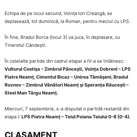
Echipa de pe locul secund, Voinţa Ion Creangă, se
deplasează, tot duminică, la Roman, pentru meciul cu LPS.
În fine, Bradul Borca (locul 3) va juca, în deplasare, cu
Tineretul Cândeşti.
În celelalte partide din cadrul etapei a IV-a se întâlnesc:
Vulturul Costişa – Zimbrul Pânceşti, Voinţa Dobreni – LPS
Piatra Neamţ, Cimentul Bicaz – Unirea Tămăşeni, Bradul
Roznov – Zimbrul Vânători Neamţ şi Speranţa Răuceşti –
Steel Man Târgu Neamţ.
Miercuri, 7 septembrie, s-a disputat o partidă restantă din
etapa I:
LPS Piatra Neamţ – Teiul Poiana Teiului 0-8 (0-4).
CLASAMENT