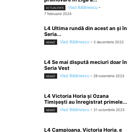
Vlad Bălănescu
-
ACTUALITATE
7 februarie 2024
L4 Ultima rundă din acest an și în
Seria...
Vlad Bălănescu
-
3 decembrie 2023
NEAMȚ
L4 Se mai dispută meciuri doar în
Seria Vest
Vlad Bălănescu
-
28 noiembrie 2023
NEAMȚ
L4 Victoria Horia și Ozana
Timișești au înregistrat primele...
Vlad Bălănescu
-
31 octombrie 2023
NEAMȚ
L4 Campioana, Victoria Horia, e