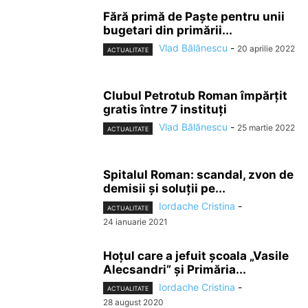
Fără primă de Paşte pentru unii
bugetari din primării...
Vlad Bălănescu
-
20 aprilie 2022
ACTUALITATE
Clubul Petrotub Roman împărțit
gratis între 7 instituți
Vlad Bălănescu
-
25 martie 2022
ACTUALITATE
Spitalul Roman: scandal, zvon de
demisii și soluții pe...
Iordache Cristina
-
ACTUALITATE
24 ianuarie 2021
Hoțul care a jefuit școala „Vasile
Alecsandri” și Primăria...
Iordache Cristina
-
ACTUALITATE
28 august 2020