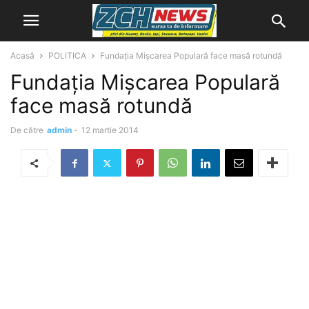
Acasă
POLITICA
Fundația Mișcarea Populară face masă rotundă
Fundația Mișcarea Populară
face masă rotundă
De către
admin
-
12 martie 2014