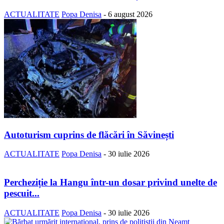
ACTUALITATE
Popa Denisa
-
6 august 2026
Autoturism cuprins de flăcări în Săvinești
ACTUALITATE
Popa Denisa
-
30 iulie 2026
Percheziție la Hangu într-un dosar privind unelte de
pescuit...
ACTUALITATE
Popa Denisa
-
30 iulie 2026