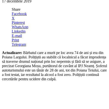
17 decembrie 2019
Share
Facebook
X
Pinterest
WhatsApp
Linkedin
E-mail
Print
Telegram
Actualizare:
Bărbatul care a murit pe loc avea 74 de ani și era din
Poiana Largului. Polițiștii au stabilit că localnicul a făcut imprudența
să traverse drumul național prin loc nepermis și fără să se asigure, a
precizat Georgiana Moșu, purtătorul de cuvânt al IPJ Neamț. Șoferul
autoturismului este un tânăr de 28 de ani, tot din Poiana Teiului, care
a fost testat, iar rezultatul la alcool a fost zero. Polițiștii continuă
cercetările pentru ucidere din culpă.