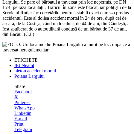
Largului. Se pare că bărbatul a traversat prin loc nepermis, pe DN
15B, pe raza localității. Traficul în zonă este blocat, iar polițiștii de la
Serviciul Rutier fac cercetările pentru a stabili exact cum s-a produs
accidentul. Este al doilea accident mortal în 24 de ore, după cel de
aseară, de la Costișa, când un localnic, de 44 de ani, din Cândești, a
fost spulberat de o autoutilitară condusă de un bărbat de 37 de ani,
din Bacău. (C.I.)
ETICHETE
IPJ Neamt
pieton accident mortal
Poiana Largului
Share
Facebook
X
Pinterest
WhatsApp
Linkedin
E-mail
Print
Telegram