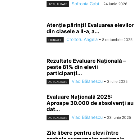
Sofronia Gabi
-
24 iunie 2026
ACTUALITATE
Atenție părinți! Evaluarea elevilor
din clasele a II-a, a...
Croitoru Angela
-
8 octombrie 2025
EDUCATIE
Rezultate Evaluare Națională –
peste 81% din elevii
participanți...
Vlad Bălănescu
-
3 iulie 2025
ACTUALITATE
Evaluare Națională 2025:
Aproape 30.000 de absolvenți au
dat...
Vlad Bălănescu
-
23 iunie 2025
ACTUALITATE
Zile libere pentru elevi între