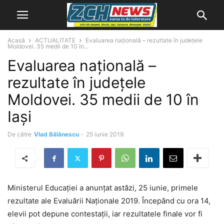
Acasă
ACTUALITATE
Evaluarea națională – rezultate în județele
Moldovei. 35 medii de 10 în...
Evaluarea națională –
rezultate în județele
Moldovei. 35 medii de 10 în
Iași
De către
Vlad Bălănescu
-
25 iunie 2019
Ministerul Educației a anunțat astăzi, 25 iunie, primele
rezultate ale Evaluării Naționale 2019. Începând cu ora 14,
elevii pot depune contestații, iar rezultatele finale vor fi