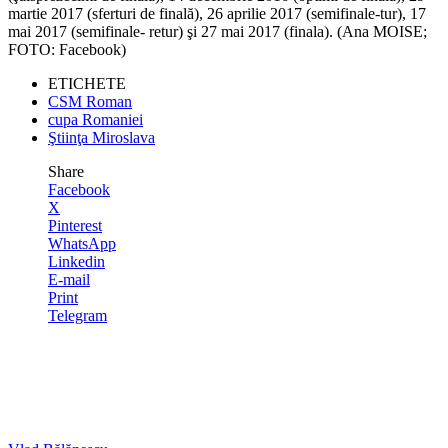
martie 2017 (sferturi de finală), 26 aprilie 2017 (semifinale-tur), 17
mai 2017 (semifinale- retur) şi 27 mai 2017 (finala). (Ana MOISE;
FOTO: Facebook)
ETICHETE
CSM Roman
cupa Romaniei
Ştiinţa Miroslava
Share
Facebook
X
Pinterest
WhatsApp
Linkedin
E-mail
Print
Telegram