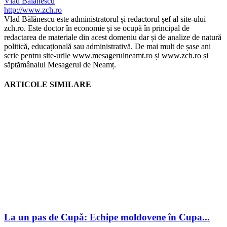
Vlad Bălănescu
http://www.zch.ro
Vlad Bălănescu este administratorul și redactorul șef al site-ului
zch.ro. Este doctor în economie și se ocupă în principal de
redactarea de materiale din acest domeniu dar și de analize de natură
politică, educațională sau administrativă. De mai mult de șase ani
scrie pentru site-urile www.mesagerulneamt.ro și www.zch.ro și
săptămânalul Mesagerul de Neamț.
ARTICOLE SIMILARE
La un pas de Cupă: Echipe moldovene în Cupa...