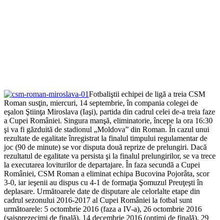
Fotbaliştii echipei de ligă a treia CSM
Roman susţin, miercuri, 14 septembrie, în compania colegei de
eşalon Ştiinţa Miroslava (Iaşi), partida din cadrul celei de-a treia faze
a Cupei României. Singura manşă, eliminatorie, începe la ora 16:30
şi va fi găzduită de stadionul „Moldova” din Roman. În cazul unui
rezultate de egalitate înregistrat la finalul timpului regulamentar de
joc (90 de minute) se vor disputa două reprize de prelungiri. Dacă
rezultatul de egalitate va persista şi la finalul prelungirilor, se va trece
la executarea loviturilor de departajare. În faza secundă a Cupei
României, CSM Roman a eliminat echipa Bucovina Pojorâta, scor
3-0, iar ieşenii au dispus cu 4-1 de formaţia Şomuzul Preuţeşti în
deplasare. Următoarele date de disputare ale celorlalte etape din
cadrul sezonului 2016-2017 al Cupei României la fotbal sunt
următoarele: 5 octombrie 2016 (faza a IV-a), 26 octombrie 2016
(şaisprezecimi de finală), 14 decembrie 2016 (optimi de finală), 29