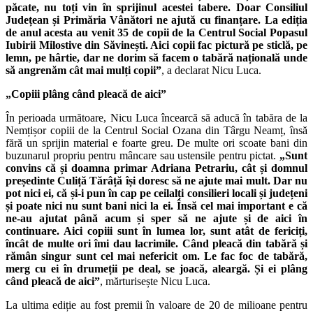
păcate, nu toți vin în sprijinul acestei tabere. Doar Consiliul
Județean și Primăria Vânători ne ajută cu finanțare. La ediția
de anul acesta au venit 35 de copii de la Centrul Social Popasul
Iubirii Milostive din Săvinești. Aici copii fac pictură pe sticlă, pe
lemn, pe hârtie, dar ne dorim să facem o tabără națională unde
să angrenăm cât mai mulți copii”
, a declarat Nicu Luca.
„Copiii plâng când pleacă de aici”
În perioada următoare, Nicu Luca încearcă să aducă în tabăra de la
Nemțișor copiii de la Centrul Social Ozana din Târgu Neamț, însă
fără un sprijin material e foarte greu. De multe ori scoate bani din
buzunarul propriu pentru mâncare sau ustensile pentru pictat.
„Sunt
convins că și doamna primar Adriana Petrariu, cât și domnul
președinte Culiță Tărâță își doresc să ne ajute mai mult. Dar nu
pot nici ei, că și-i pun în cap pe ceilalți consilieri locali și județeni
și poate nici nu sunt bani nici la ei. Însă cel mai important e că
ne-au ajutat până acum și sper să ne ajute și de aici în
continuare. Aici copiii sunt în lumea lor, sunt atât de fericiți,
încât de multe ori îmi dau lacrimile. Când pleacă din tabără și
rămân singur sunt cel mai nefericit om. Le fac foc de tabără,
merg cu ei în drumeții pe deal, se joacă, aleargă. Și ei plâng
când pleacă de aici”
, mărturisește Nicu Luca.
La ultima ediție au fost premii în valoare de 20 de milioane pentru