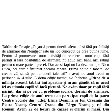
Tabăra de Creație „O şansă pentru tinerii talentați” și fără posibilități
de afirmare din Nemțișor este un loc cunoscut de prea puțină lume.
Pentru că promovarea unor activități de recreere a unor copii fără
părinți și fără posibilități de afirmare, nu aduc nici bani, nici rating
pentru o mare parte a presei. Dar acest fapt nu l-a dezarmat pe Nicu
Luca, cel care a înființat această tabără. Prima ediție a taberei de
creație „O șansă pentru tinerii talentați” a avut loc anul trecut în
perioada 4-14 iulie. A doua ediție tocmai s-a încheiat.
„Ideea de a
înființa această tabără îmi aparține și m-am gândit că în acest
fel aș stimula copiii să facă pictură. Ne axăm doar pe copii fără
părinți, dar și pe cei cu probleme sociale, dornici de afirmare.
La prima ediție de anul trecut au participat copii de la patru
Centre Sociale din județ: Elena Doamna și Ion Creangă din
Piatra Neamț, Centrul Ozana din Târgu Neamț și cel din
Roman. Avem 22 de locuri de cazare și oferim și masă. Din