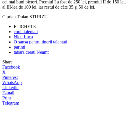
cei mai buni pictori. Premiul I a fost de 250 lei, premiul II de 150 lei,
al III-lea de 100 lei, iar restul de câte 35 și 50 de lei.
Ciprian Traian STURZU
ETICHETE
copii talentati
Nicu Luca
O sansa pentru tinerii talentati
parinti
tabara creati Neamt
Share
Facebook
X
Pinterest
WhatsApp
Linkedin
E-mail
Print
Telegram