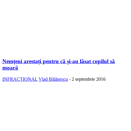
Nemţeni arestați pentru că și-au lăsat copilul să
moară
INFRACȚIONAL
Vlad Bălănescu
-
2 septembrie 2016