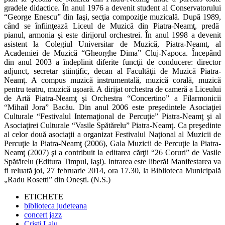
gradele didactice. În anul 1976 a devenit student al Conservatorului
“George Enescu” din Iaşi, secţia compoziţie muzicală. După 1989,
când se înfiinţează Liceul de Muzică din Piatra-Neamţ, predă
pianul, armonia şi este dirijorul orchestrei. În anul 1998 a devenit
asistent la Colegiul Universitar de Muzică, Piatra-Neamţ, al
Academiei de Muzică “Gheorghe Dima” Cluj-Napoca. Începând
din anul 2003 a îndeplinit diferite funcţii de conducere: director
adjunct, secretar ştiinţific, decan al Facultăţii de Muzică Piatra-
Neamţ. A compus muzică instrumentală, muzică corală, muzică
pentru teatru, muzică uşoară. A dirijat orchestra de cameră a Liceului
de Artă Piatra-Neamţ şi Orchestra “Concertino” a Filarmonicii
“Mihail Jora” Bacău. Din anul 2006 este preşedintele Asociaţiei
Culturale “Festivalul Internaţional de Percuţie” Piatra-Neamţ şi al
Asociaţirei Culturale
“Vasile Spătărelu” Piatra-Neamţ. Ca preşedinte
al celor două asociaţii a organizat Festivalul Naţional al Muzicii de
Percuţie la Piatra-Neamţ (2006), Gala Muzicii de Percuţie la Piatra-
Neamţ (2007) şi a contribuit la editarea cărţii “26 Coruri” de Vasile
Spătărelu (Editura Timpul, Iaşi). Intrarea este liberă! Manifestarea va
fi reluată joi, 27 februarie 2014, ora 17.30, la Biblioteca Municipală
„Radu Rosetti” din Onești. (N.S.)
ETICHETE
biblioteca judeteana
concert jazz
Cristi Laiu