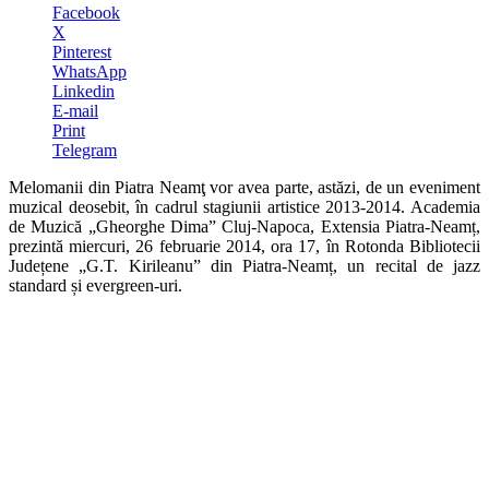
Facebook
X
Pinterest
WhatsApp
Linkedin
E-mail
Print
Telegram
Melomanii din Piatra Neamţ vor avea parte, astăzi, de un eveniment
muzical deosebit, în cadrul stagiunii artistice 2013-2014. Academia
de Muzică „Gheorghe Dima”
Cluj-Napoca, Extensia Piatra-Neamț,
prezintă miercuri, 26 februarie 2014, ora 17, în Rotonda Bibliotecii
Județene „G.T. Kirileanu” din Piatra-Neamț, un recital de jazz
standard și evergreen-uri.