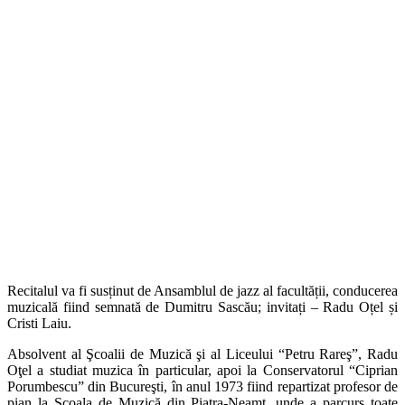
Recitalul va fi susținut de Ansamblul de jazz al facultății, conducerea
muzicală fiind semnată de Dumitru Sascău; invitați – Radu Oțel și
Cristi Laiu.
Absolvent al Şcoalii de Muzică şi al Liceului “Petru Rareş”, Radu
Oţel a studiat muzica în particular, apoi la Conservatorul “Ciprian
Porumbescu” din Bucureşti, în anul 1973 fiind repartizat profesor de
pian la Şcoala de Muzică din Piatra-Neamţ, unde a parcurs toate