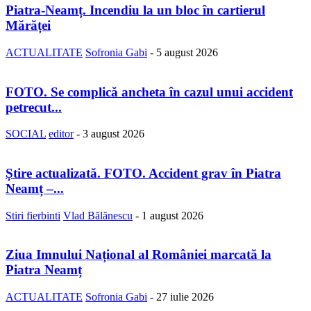
Piatra-Neamț. Incendiu la un bloc în cartierul
Mărăței
ACTUALITATE
Sofronia Gabi
-
5 august 2026
FOTO. Se complică ancheta în cazul unui accident
petrecut...
SOCIAL
editor
-
3 august 2026
Știre actualizată. FOTO. Accident grav în Piatra
Neamț –...
Stiri fierbinti
Vlad Bălănescu
-
1 august 2026
Ziua Imnului Național al României marcată la
Piatra Neamț
ACTUALITATE
Sofronia Gabi
-
27 iulie 2026