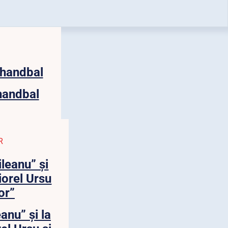
 handbal
R
eanu” și la