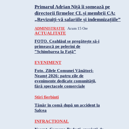
Primarul Adrian Niță îi somează pe
directorii firmelor CL și membrii CA:
„Revizuiți-vă salariile și indemnizațiile”
ADMINISTRAȚIE
Acum 15 Ore
ACTUALITATE
FOTO. Ceahlăul se pregătește să-i
primească pe pelerini de
”Schimbarea la Față”
EVENIMENT
Foto. Zilele Comunei Vânători-
Neamț 2026: patru zile de
evenimente dedicate comunității,
fără spectacole comerciale
Stiri fierbinti
Tânăr în comă după un accident la
Salcea
INFRACȚIONAL