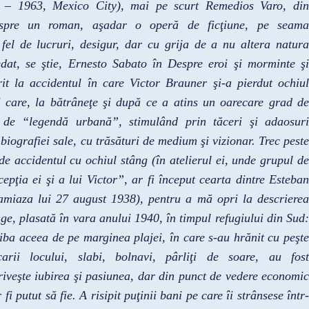
 – 1963, Mexico City), mai pe scurt Remedios Varo, din
espre un roman, aşadar o operă de ficţiune, pe seama
 fel de lucruri, desigur, dar cu grija de a nu altera natura
dat, se ştie, Ernesto Sabato în Despre eroi şi morminte
ş
it la accidentul în care Victor Brauner şi-a pierdut ochiul
ui care, la bătrâneţe şi după ce a atins un oarecare grad de
a de “legendă urbană”, stimulând prin tăceri şi adaosuri
iografiei sale, cu trăsături de medium şi vizionar. Trec peste
e accidentul cu ochiul stâng (în atelierul ei, unde grupul de
epţia ei şi a lui Victor”, ar fi început cearta dintre Esteban
miaza lui 27 august 1938), pentru a mă opri la descrierea
ge, plasată în vara anului 1940, în timpul refugiului din Sud:
liba aceea de pe marginea plajei, în care s-au hrănit cu peşte
ii locului, slabi, bolnavi, pârliţi de soare, au fost
riveşte iubirea şi pasiunea, dar din punct de vedere economic
i putut să fie. A risipit puţinii bani pe care îi strânsese într-