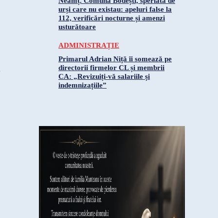
Neamț. Comuna Bodești, speriată de
urși care nu existau: apeluri false la
112, verificări nocturne și amenzi
usturătoare
ADMINISTRAȚIE
Primarul Adrian Niță îi somează pe
directorii firmelor CL și membrii
CA: „Revizuiți-vă salariile și
indemnizațiile”