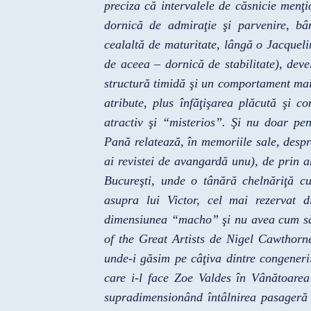
preciza că intervalele de căsnicie menţ
dornică de admiraţie şi parvenire, bân
cealaltă de maturitate, lângă o Jacqueli
de aceea – dornică de stabilitate), devel
structură timidă şi un comportament mai 
atribute, plus înfăţişarea plăcută şi c
atractiv şi “misterios”. Şi nu doar pen
Pană relatează, în memoriile sale, despr
ai revistei de avangardă unu), de prin 
Bucureşti, unde o tânără chelnăriţă cur
asupra lui Victor, cel mai rezervat d
dimensiunea “macho” şi nu avea cum să o
of the Great Artists de Nigel Cawthorn
unde-i găsim pe câţiva dintre congeneri
care i-l face Zoe Valdes în Vânătoarea
supradimensionând întâlnirea pasageră 