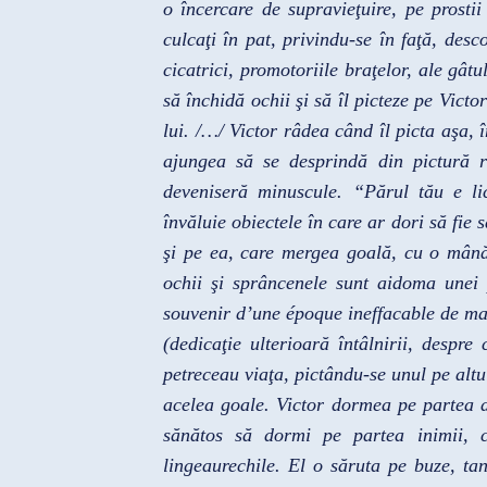
o încercare de supravieţuire, pe prosti
culcaţi în pat, privindu-se în faţă, desc
cicatrici, promotoriile braţelor, ale gât
să închidă ochii şi să îl picteze pe Victo
lui. /…/ Victor râdea când îl picta aşa,
ajungea să se desprindă din pictură r
deveniseră minuscule. “Părul tău e li
învăluie obiectele în care ar dori să fie 
şi pe ea, care mergea goală, cu o mână î
ochii şi sprâncenele sunt aidoma unei
souvenir d’une époque ineffacable de ma
(dedicaţie ulterioară întâlnirii, despre
petreceau viaţa, pictându-se unul pe alt
acelea goale. Victor dormea pe partea d
sănătos să dormi pe partea inimii, c
lingeaurechile. El o săruta pe buze, ta