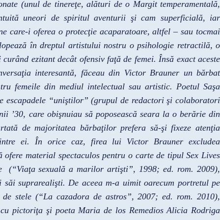
ionate (unul de tinereţe, alături de o Margit temperamentală,
tuită uneori de spiritul aventurii şi cam superficială, iar
ne care-i oferea o protecţie acaparatoare, altfel – sau tocmai
opează în dreptul artistului nostru o psihologie retractilă, o
curând ezitant decât ofensiv faţă de femei. Însă exact aceste
onversaţia interesantă, făceau din Victor Brauner un bărbat
tru femeile din mediul intelectual sau artistic. Poetul Saşa
e escapadele “uniştilor” (grupul de redactori şi colaboratori
anii ’30, care obişnuiau să poposească seara la o berărie din
tată de majoritatea bărbaţilor prefera să-şi fixeze atenţia
intre ei. În orice caz, firea lui Victor Brauner excludea
fere material spectaculos pentru o carte de tipul Sex Lives
e (“Viaţa sexuală a marilor artişti”, 1998; ed. rom. 2009),
i săi suprarealişti. De aceea m-a uimit oarecum portretul pe
 de stele
(“La cazadora de astros”, 2007; ed. rom. 2010),
cu pictoriţa şi poeta Maria de los Remedios Alicia Rodriga