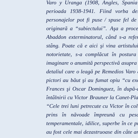
Varo y Uranga (1908, Angles, Spania
perioada 1938-1941. Fiind vorba d
personajelor pot fi puse / spuse fel de
originară a “subiectului”. Aşa a proce
Abaddon exterminatorul, când s-a refer
stâng. Poate că e aici şi vina artistul
notorietate, s-a complăcut în postur
imaginare o anumită perspectivă asupra b
detaliul care o leagă pe Remedios Varo d
pictori au băut şi au fumat opiu “cu exc
Frances şi Oscar Dominguez, în după-a
întâlnirii cu Victor Brauner la Canet-Pla
“Cele trei luni petrecute cu Victor în co
prins în năvoade împreună cu pescar
temperamentale, idilice, superbe în ce p
au fost cele mai dezastruoase din câte ar f