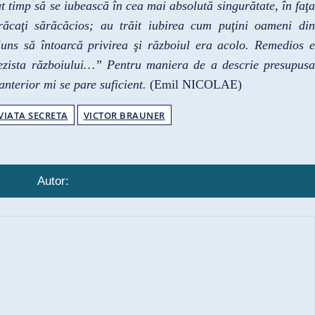
t timp să se iubească în cea mai absolută singurătate, în faţa
brăcaţi sărăcăcios; au trăit iubirea cum puţini oameni din
uns să întoarcă privirea şi războiul era acolo. Remedios e
ezista războiului…” Pentru maniera de a descrie presupusa
anterior mi se pare suficient.
(Emil NICOLAE)
VIATA SECRETA
VICTOR BRAUNER
Autor: