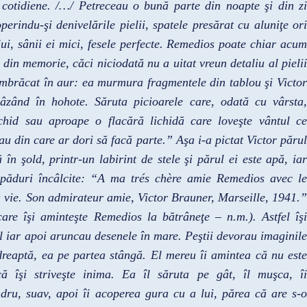
i cotidiene. /…/ Petreceau o bună parte din noapte şi din zi
operindu-şi denivelările pielii, spatele presărat cu aluniţe ori
ului, sânii ei mici, fesele perfecte. Remedios poate chiar acum
r din memorie, căci niciodată nu a uitat vreun detaliu al pielii
 îmbrăcat în aur: ea murmura fragmentele din tablou şi Victor
âzând în hohote. Săruta picioarele care, odată cu vârsta,
chid sau aproape o flacără lichidă care loveşte vântul ce
sau din care ar dori să facă parte.” Aşa i-a pictat Victor părul
n şold, printr-un labirint de stele şi părul ei este apă, iar
 păduri încâlcite: “A ma trés chère amie Remedios avec le
 vie. Son admirateur amie, Victor Brauner, Marseille, 1941.”
 care îşi aminteşte Remedios la bătrâneţe – n.m.). Astfel îşi
ul iar apoi aruncau desenele în mare. Peştii devorau imaginile
reaptă, ea pe partea stângă. El mereu îi amintea că nu este
ă îşi striveşte inima. Ea îl săruta pe gât, îl muşca, îi
ndru, suav, apoi îi acoperea gura cu a lui, părea că are s-o