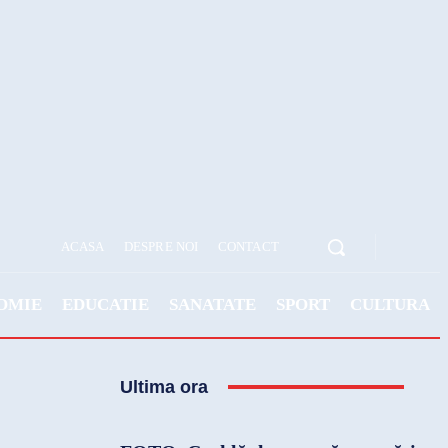
ACASA
DESPRE NOI
CONTACT
OMIE
EDUCATIE
SANATATE
SPORT
CULTURA
Ultima ora