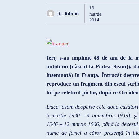
13
de
Admin
martie
2014
Ieri, s-au împlinit 48 de ani de la m
autohton (născut la Piatra Neamţ), dar
însemnată) în Franţa. Întrucât despr
reproduce un fragment din eseul scriit
lui pe celebrul pictor, după ce Occident
Dacă lăsăm deoparte cele două căsători
6 martie 1930 – 4 noiembrie 1939), şi
1946 – 12 martie 1966, până la decesul 
nume de femei a căror prezenţă în bio