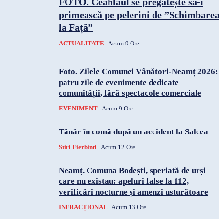
FOTO. Ceahlăul se pregătește să-i
primească pe pelerini de ”Schimbare
la Față”
ACTUALITATE
Acum 9 Ore
Foto. Zilele Comunei Vânători-Neamț 2026:
patru zile de evenimente dedicate
comunității, fără spectacole comerciale
EVENIMENT
Acum 9 Ore
Tânăr în comă după un accident la Salcea
Stiri Fierbinti
Acum 12 Ore
Neamț. Comuna Bodești, speriată de urși
care nu existau: apeluri false la 112,
verificări nocturne și amenzi usturătoare
INFRACȚIONAL
Acum 13 Ore