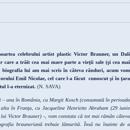
oartea celebrului artist plastic Victor Brauner, un Dali
 care a trăit cea mai mare parte a vieţii sale (şi cea mai
e biografia lui am mai scris în câteva rânduri, acum vom
orului Emil Nicolae, cel care l-a făcut cunoscut şi în ţara
ul l-a eternizat.
(N. SAVA)
i – una în România, cu Margit Kosch (consumată în perioada
 alta în Franţa, cu Jacqueline Henriette Abraham (29 iunie
lui Victor Brauner) -, vom constata că tot mai rămân câteva
grafia brauneriană trebuie lămurită. Însă nu înainte de a