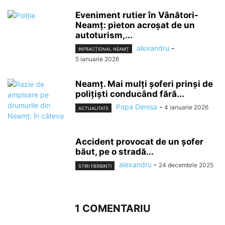
Eveniment rutier în Vânători-
Neamț: pieton acroșat de un
autoturism,...
alexandru
-
INFRACȚIONAL NEAMȚ
5 ianuarie 2026
Neamț. Mai mulți șoferi prinși de
polițiști conducând fără...
Popa Denisa
-
4 ianuarie 2026
ACTUALITATE
Accident provocat de un șofer
băut, pe o stradă...
alexandru
-
24 decembrie 2025
STIRI FIERBINTI
1 COMENTARIU