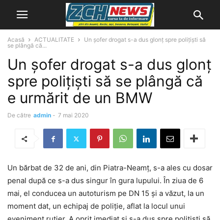
Acasă
ACTUALITATE
Un șofer drogat s-a dus glonț spre polițiști să
se plângă că...
Un șofer drogat s-a dus glonț
spre polițiști să se plângă că
e urmărit de un BMW
De către
admin
-
7 mai 2020
Un bărbat de 32 de ani, din Piatra-Neamț, s-a ales cu dosar
penal după ce s-a dus singur în gura lupului. În ziua de 6
mai, el conducea un autoturism pe DN 15 și a văzut, la un
moment dat, un echipaj de poliție, aflat la locul unui
eveniment rutier. A oprit imediat și s-a dus spre polițiști să