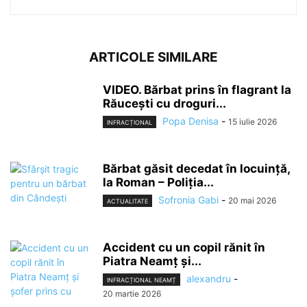
ARTICOLE SIMILARE
VIDEO. Bărbat prins în flagrant la
Răucești cu droguri...
Popa Denisa
-
15 iulie 2026
INFRACȚIONAL
Bărbat găsit decedat în locuință,
la Roman – Poliția...
Sofronia Gabi
-
20 mai 2026
ACTUALITATE
Accident cu un copil rănit în
Piatra Neamț și...
alexandru
-
INFRACȚIONAL NEAMȚ
20 martie 2026