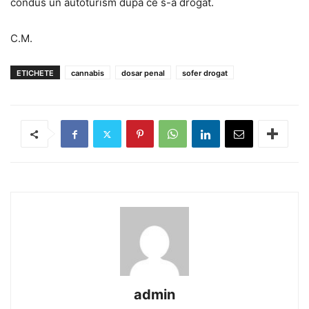
condus un autoturism după ce s-a drogat.
C.M.
ETICHETE
cannabis
dosar penal
sofer drogat
admin