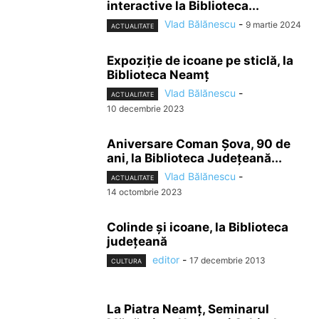
interactive la Biblioteca...
Vlad Bălănescu
-
9 martie 2024
ACTUALITATE
Expoziție de icoane pe sticlă, la
Biblioteca Neamț
Vlad Bălănescu
-
ACTUALITATE
10 decembrie 2023
Aniversare Coman Șova, 90 de
ani, la Biblioteca Județeană...
Vlad Bălănescu
-
ACTUALITATE
14 octombrie 2023
Colinde şi icoane, la Biblioteca
judeţeană
editor
-
17 decembrie 2013
CULTURA
La Piatra Neamţ, Seminarul