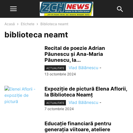
Acasă
Etichete
Biblioteca neamt
biblioteca neamt
Recital de poezie Adrian
Păunescu și Ana-Maria
Păunescu, la...
Vlad Bălănescu
-
ACTUALITATE
13 octombrie 2024
Expoziție de pictură Elena Aflorii,
la Biblioteca Neamț
Vlad Bălănescu
-
ACTUALITATE
7 octombrie 2024
Educație financiară pentru
generația viitoare, ateliere