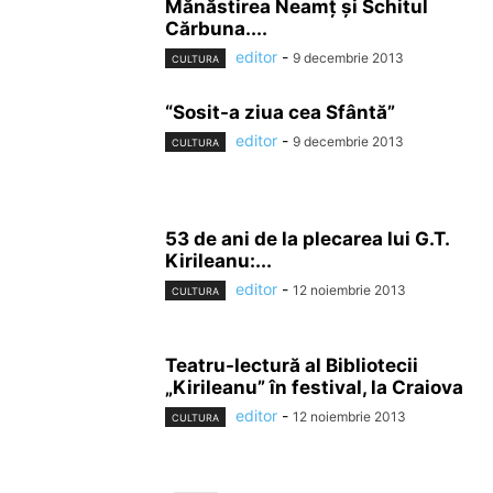
Mănăstirea Neamţ şi Schitul
Cărbuna....
editor
-
9 decembrie 2013
CULTURA
“Sosit-a ziua cea Sfântă”
editor
-
9 decembrie 2013
CULTURA
53 de ani de la plecarea lui G.T.
Kirileanu:...
editor
-
12 noiembrie 2013
CULTURA
Teatru-lectură al Bibliotecii
„Kirileanu” în festival, la Craiova
editor
-
12 noiembrie 2013
CULTURA