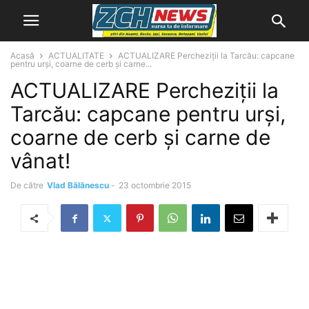
Acasă
ACTUALITATE
ACTUALIZARE Percheziţii la Tarcău: capcane
pentru urşi, coarne de cerb şi carne...
ACTUALIZARE Percheziţii la
Tarcău: capcane pentru urşi,
coarne de cerb şi carne de
vânat!
De către
Vlad Bălănescu
-
23 octombrie 2015