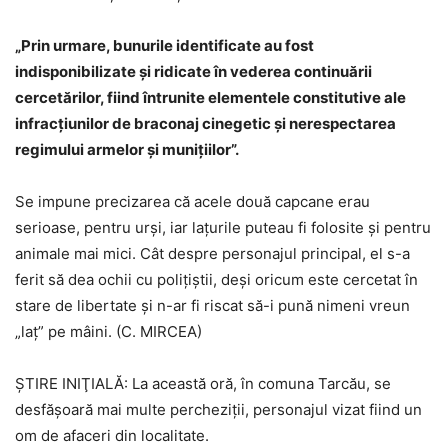
„Prin urmare, bunurile identificate au fost
indisponibilizate și ridicate în vederea continuării
cercetărilor, fiind întrunite elementele constitutive ale
infracțiunilor de braconaj cinegetic și nerespectarea
regimului armelor și munițiilor”.
Se impune precizarea că acele două capcane erau
serioase, pentru urşi, iar laţurile puteau fi folosite şi pentru
animale mai mici. Cât despre personajul principal, el s-a
ferit să dea ochii cu poliţiştii, deşi oricum este cercetat în
stare de libertate şi n-ar fi riscat să-i pună nimeni vreun
„laţ” pe mâini. (C. MIRCEA)
ŞTIRE INIŢIALĂ: La această oră, în comuna Tarcău, se
desfăşoară mai multe percheziţii, personajul vizat fiind un
om de afaceri din localitate.