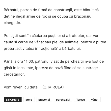
Bărbatul, patron de firmă de construcţii, este bănuit că
deţine ilegal arme de foc şi se ocupă cu braconajul
cinegetic.
Poliţiştii sunt în căutarea puştilor şi a trofeelor, dar vor
căuta şi carne de vânat sau piei de animale, pentru a putea
proba „activitatea infracţională” a bărbatului.
Până la ora 11:00, patronul vizat de percheziţii n-a fost de
găsit în localitate, ipoteza de bază fiind că se sustrage
cercetărilor.
Vom reveni cu detalii. (C. MIRCEA)
ETICHETE
arme
braconaj
perchezitii
Tarcau
vânat