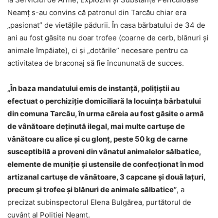
Neamț s-au convins că patronul din Tarcău chiar era
„pasionat” de vietăţile pădurii. În casa bărbatului de 34 de
ani au fost găsite nu doar trofee (coarne de cerb, blănuri şi
animale împăiate), ci şi „dotările” necesare pentru ca
activitatea de braconaj să fie încununată de succes.
„În baza mandatului emis de instanță, polițiștii au
efectuat o perchiziție domiciliară la locuința bărbatului
din comuna Tarcău, în urma căreia au fost găsite o armă
de vânătoare deținută ilegal, mai multe cartușe de
vânătoare cu alice și cu glonț, peste 50 kg de carne
susceptibilă a proveni din vânatul animalelor sălbatice,
elemente de muniție și ustensile de confecționat în mod
artizanal cartușe de vânătoare, 3 capcane și două lațuri,
precum și trofee și blănuri de animale sălbatice”
, a
precizat subinspectorul Elena Bulgărea, purtătorul de
cuvânt al Poliţiei Neamţ.