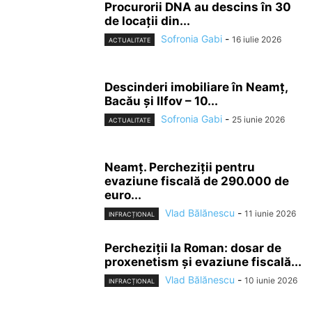
Procurorii DNA au descins în 30
de locații din...
Sofronia Gabi
-
16 iulie 2026
ACTUALITATE
Descinderi imobiliare în Neamț,
Bacău și Ilfov – 10...
Sofronia Gabi
-
25 iunie 2026
ACTUALITATE
Neamț. Percheziții pentru
evaziune fiscală de 290.000 de
euro...
Vlad Bălănescu
-
11 iunie 2026
INFRACȚIONAL
Percheziții la Roman: dosar de
proxenetism și evaziune fiscală...
Vlad Bălănescu
-
10 iunie 2026
INFRACȚIONAL