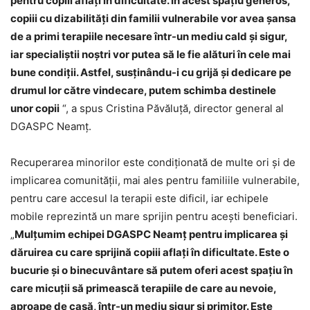
pentru copiii aflați în dificultate. În acest spațiu generos,
copiii cu dizabilități din familii vulnerabile vor avea șansa
de a primi terapiile necesare într-un mediu cald și sigur,
iar specialiștii noștri vor putea să le fie alături în cele mai
bune condiții. Astfel, susținându-i cu grijă și dedicare pe
drumul lor către vindecare, putem schimba destinele
unor copii
“, a spus Cristina Păvăluță, director general al
DGASPC Neamț.
Recuperarea minorilor este condiționată de multe ori și de
implicarea comunității, mai ales pentru familiile vulnerabile,
pentru care accesul la terapii este dificil, iar echipele
mobile reprezintă un mare sprijin pentru acești beneficiari.
„
Mulțumim echipei DGASPC Neamț pentru implicarea și
dăruirea cu care sprijină copiii aflați în dificultate. Este o
bucurie și o binecuvântare să putem oferi acest spațiu în
care micuții să primească terapiile de care au nevoie,
aproape de casă, într-un mediu sigur și primitor. Este