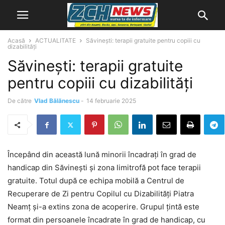
Acasă
ACTUALITATE
Săvinești: terapii gratuite pentru copiii cu
dizabilități
Săvinești: terapii gratuite
pentru copiii cu dizabilități
De către
Vlad Bălănescu
-
14 februarie 2025
Începând din această lună minorii încadrați în grad de
handicap din Săvinești și zona limitrofă pot face terapii
gratuite. Totul după ce echipa mobilă a Centrul de
Recuperare de Zi pentru Copilul cu Dizabilități Piatra
Neamț și-a extins zona de acoperire. Grupul țintă este
format din persoanele încadrate în grad de handicap, cu