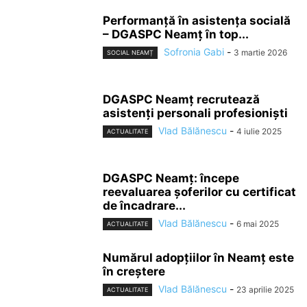
Performanță în asistența socială
– DGASPC Neamț în top...
Sofronia Gabi
-
3 martie 2026
SOCIAL NEAMȚ
DGASPC Neamț recrutează
asistenți personali profesioniști
Vlad Bălănescu
-
4 iulie 2025
ACTUALITATE
DGASPC Neamț: începe
reevaluarea șoferilor cu certificat
de încadrare...
Vlad Bălănescu
-
6 mai 2025
ACTUALITATE
Numărul adopțiilor în Neamț este
în creștere
Vlad Bălănescu
-
23 aprilie 2025
ACTUALITATE