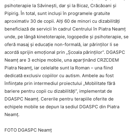
psihoterapie la Săvinești, dar și la Bicaz, Crăcăoani și
Pipirig. În total, sunt incluși în programele gratuite
aproximativ 30 de copii. Alți 60 de minori cu dizabilități
beneficiază de servicii în cadrul Centrului în Piatra Neamț
unde, pe lângă kinetoterapie, logopedie și psihoterapie, se
oferă masaj și educație non-formală, iar părinților li se
acordă sprijin emoțional prin „Școala părinților“. DGASPC
Neamț are 3 echipe mobile, una aparținând CRZCDEM
Piatra Neamț, iar celelalte sunt la Roman – una fiind
dedicată exclusiv copiilor cu autism. Ambele au fost
înființate prin intermediul proiectului „Mobilitate fără
bariere pentru copii cu dizabilități“, implementat de
DGASPC Neamț. Cererile pentru terapiile oferite de
echipele mobile se depun la sediul DGASPC din Piatra
Neamț.
FOTO DGASPC Neamț