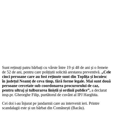
Sunt reținuți patru bărbați cu vârste între 19 și 48 de ani și o femeie
de 52 de ani, pentru care polițiștii solicită arestarea preventivă.
„Cele
cinci persoane care au fost reținute sunt din Toplița și locuiesc
în județul Neamț de ceva timp, fără forme legale. Mai sunt două
persoane cercetate sub coordonarea procurorului de caz,
pentru ultraj și tulburarea liniștii și ordinii publice”,
a declarat
insp.pr. Gheorghe Filip, purtătorul de cuvânt al IPJ Harghita.
Cei doi i-au înjurat pe jandarmii care au intervenit ieri. Printre
scandalagii este și un bărbat din Comănești (Bacău).