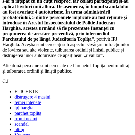
s-ar fi înțepat cu un cuțit reciproc, iar ceilalți participanți și-au
aplicat lovituri unii altora. De asemenea, în timpul scandalului
au fost avariate 4 autoturisme. În urma administrării
probatoriului, 5 dintre persoanele implicate au fost reținute și
introduse în Arestul Inspectoratului de Poliție Județean
Harghita, acestea urmând să fie prezentate Instanței cu
propunerea de arestare preventivă, prin intermediul
Parchetului de pe lângă Judecătoria Toplița”
, potrivit IPJ
Harghita. Aceștia sunt cercetați sub aspectul săvârșirii infracțiunilor
de lovirea sau alte violențe, tulburarea ordinii și liniștii publice și
distrugerea unor autoturisme ce aparțineau „rivalilor”.
Alte două persoane sunt cercetate de Parchetul Toplița pentru ultraj
și tulburarea ordinii și liniștii publice.
C.I.
ETICHETE
distrugere 4 masini
femei intepate
ipj hargita
parchet toplita
rromi neamt
scandal
ultraj
Vrancea