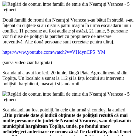
Două familii de rromi din Neamț și Vrancea s-au bătut în stradă, s-au
înțepat cu cuțitele și au distrus patru mașini în urma escaladării unui
conflict. 11 persoane au fost audiate și astăzi, 21 iunie, 5 persoane
vor fi duse de polițiști la parchet cu propunere de arestare
preventivă. Alte două persoane sunt cercetate pentru ultraj.
https://www.youtube.com/watch?v=VHdynCP5_YM
(sursa video ziar harghita)
Scandalul a avut loc ieri, 20 iunie, lângă Piața Agroalimentară din
Toplița. Un localnic a sunat la 112 și la fața locului au intervenit
polițiștii harghiteni, mascații și jandarmii.
Scandalagii au fost potoliți, în cele din urmă și conduși la audieri.
„Din primele date și indicii obținute de polițiști rezultă că mai
multe persoane din județele Neamț și Vrancea, s-au deplasat în
municipiul harghitean Toplița, unde, pe fondul unor
neînțelegeri anterioare ce urmează să fie clarificate, două femei