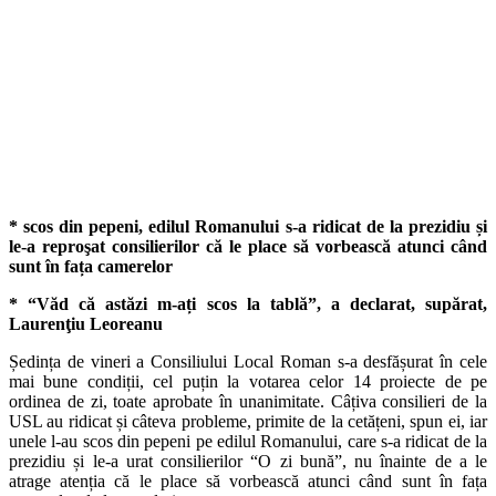
* scos din pepeni, edilul Romanului s-a ridicat de la prezidiu și
le-a reproşat consilierilor că le place să vorbească atunci când
sunt în fața camerelor
* “Văd că astăzi m-ați scos la tablă”, a declarat, supărat,
Laurenţiu Leoreanu
Ședința de vineri a Consiliului Local Roman s-a desfășurat în cele
mai bune condiții, cel puțin la votarea celor 14 proiecte de pe
ordinea de zi, toate aprobate în unanimitate. Câțiva consilieri de la
USL au ridicat și câteva probleme, primite de la cetățeni, spun ei, iar
unele l-au scos din pepeni pe edilul Romanului, care s-a ridicat de la
prezidiu și le-a urat consilierilor “O zi bună”, nu înainte de a le
atrage atenția că le place să vorbească atunci când sunt în fața