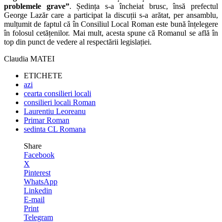
problemele grave”
. Ședința s-a încheiat brusc, însă prefectul
George Lazăr care a participat la discuții s-a arătat, per ansamblu,
mulțumit de faptul că în Consiliul Local Roman este bună înțelegere
în folosul cetățenilor. Mai mult, acesta spune că Romanul se află în
top din punct de vedere al respectării legislației.
Claudia MATEI
ETICHETE
azi
cearta consilieri locali
consilieri locali Roman
Laurentiu Leoreanu
Primar Roman
sedinta CL Romana
Share
Facebook
X
Pinterest
WhatsApp
Linkedin
E-mail
Print
Telegram