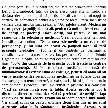
Cel care pare să-l fi supărat cel mai tare pe primar este liberalul
Dănuț Lichiardopol. Întâi de toate, alesul care este și medic s-a
declarat deranjat de faptul că polițiștii locali vin la miezul nopții în
centrele de permanență pentru a legitima pe toată lumea, inclusiv să
verifice dacă medicii sunt prezenți.
“Ați înțeles greșit. Medicii au
cerut prezența polițiștilor locali, pentru că unii dintre ei erau să
fie bătuți de pacienți. Dacă doriți, noi putem să nu mai
răspundem la solicitările medicilor”
, i-a răspuns tăios primarul.
Consilierul a continuat:
“Soția mea este medic la un centru de
permanență și nu sunt de acord ca polițiștii locali să facă
prezența medicilor”
. Tot legat de centrele de permanență,
consilierul a cerut o mediatizare a lor, pentru ca Centrul de Primiri
Urgențe de la Spital să nu se mai ocupe de orice caz care nu este
grav.
“50% din cazurile de la urgență pot fi tratate în centrele
de permanență. Să le cumpărați medicilor o trusă de
minilaborator și eventual una de chirugie, pentru că oamenii nu
vin la aceste centre pe motiv că medicii au în dotare doar un
stetoscop și un tensiometru”
, a mai spus Lichiardopol, moment în
care primarul Leoreanu, iritat, s-a ridicat în picioare și a comentat:
“Văd că astăzi m-ați scos la tablă. Aceste probleme pot fi
discutate direct cu mine, dar văd că preferați să vorbiți în fața
camerelor de luat vederi. Problema la toate acestea sunt banii.
Vă anunț acum că pentru ultimele două luni din an nu sunt
asigurate salariile în sănătate și învățământ. Acestea sunt