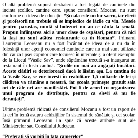
O altă problemă supusă dezbaterii a fost legată de cantinele din
incinta școlilor, cantine care, spune consilierul Mocanu, nu sunt
conforme cu ideea de educație:
“Școala este un loc sacru, iar elevii
și profesorii nu trebuie să se împiedice de lăzile cu vin. Mesele
pentru parastas, nuntă și botezuri nu au ce căuta la școală.
Propun înființarea aici a unor clase de ospătari, pentru că nici
la Iași nu sunt atâtea restaurante ca în Roman”
. Primarul
Laurențiu Leoreanu nu a fost încântat de ideea de a nu da în
folosință unor agenți economici cantinele care nu mai sunt utilizate
din cauza lipsei copiilor care locuiesc în internate și a oferit exemplul
de la Liceul “Vasile Sav”, unde săptămâna trecută s-a inaugurat un
restaurant în fosta cantină:
“Școlile nu mai au angajați bucătari.
Aceste clădiri se deteriorează dacă le lăsăm așa. La cantina de
la Vasile Sav, se vor investi în reabilitare 1,5 miliarde de lei și
clădirea va rămâne a noastră, iar școala primește gratuit sala
ori de câte ori are manifestări. Pot fi de acord cu organizarea
unui program de distribuție, pentru ca elevii să nu fie
deranjați”
.
Ultima problemă ridicată de consilierul Mocanu a fost un raport de
la cei în temă asupra achizițiilor în sistemul de sănătate și cel școlar,
însă primarul Leoreanu i-a spus că aceste atribute sunt ale
Ministerelor sau Consiliului Județean.
“Preferați să vorbiți în fața camerelor”