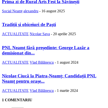
Prima zi de Rural Arts Fest la Săvinești
Social Neamț
alexandru
-
16 august 2025
Tradiţii şi obiceiuri de Paşti
ACTUALITATE
Nicolae Sava
-
20 aprilie 2025
PNL Neamț fără președinte: George Lazăr a
demisionat din...
ACTUALITATE
Vlad Bălănescu
-
1 august 2024
Nicolae Ciucă la Piatra-Neamț: Candidații PNL
Neamț pentru orașe...
ACTUALITATE
Vlad Bălănescu
-
1 martie 2024
1 COMENTARIU