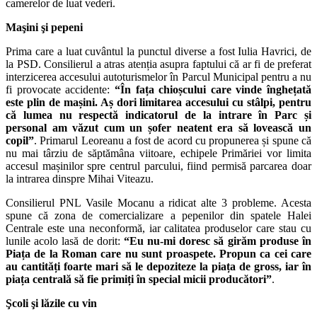
camerelor de luat vederi.
Maşini şi pepeni
Prima care a luat cuvântul la punctul diverse a fost Iulia Havrici, de
la PSD. Consilierul a atras atenția asupra faptului că ar fi de preferat
interzicerea accesului autoturismelor în Parcul Municipal pentru a nu
fi provocate accidente:
“În fața chioșcului care vinde înghețată
este plin de mașini. Aș dori limitarea accesului cu stâlpi, pentru
că lumea nu respectă indicatorul de la intrare în Parc și
personal am văzut cum un șofer neatent era să lovească un
copil”
. Primarul Leoreanu a fost de acord cu propunerea și spune că
nu mai târziu de săptămâna viitoare, echipele Primăriei vor limita
accesul mașinilor spre centrul parcului, fiind permisă parcarea doar
la intrarea dinspre Mihai Viteazu.
Consilierul PNL Vasile Mocanu a ridicat alte 3 probleme. Acesta
spune că zona de comercializare a pepenilor din spatele Halei
Centrale este una neconformă, iar calitatea produselor care stau cu
lunile acolo lasă de dorit:
“Eu nu-mi doresc să girăm produse în
Piața de la Roman care nu sunt proaspete. Propun ca cei care
au cantități foarte mari să le depoziteze la piața de gross, iar în
piața centrală să fie primiți în special micii producători”
.
Şcoli şi lăzile cu vin