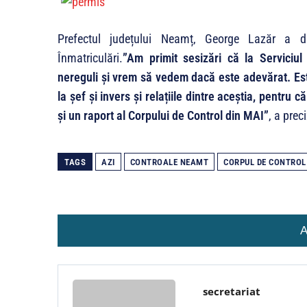
Prefectul județului Neamț, George Lazăr a di
Înmatriculări.
”Am primit sesizări că la Serviciul
nereguli și vrem să vedem dacă este adevărat. Este
la șef și invers și relațiile dintre aceștia, pentru
şi un raport al Corpului de Control din MAI”
, a prec
TAGS
AZI
CONTROALE NEAMT
CORPUL DE CONTROL
A
secretariat