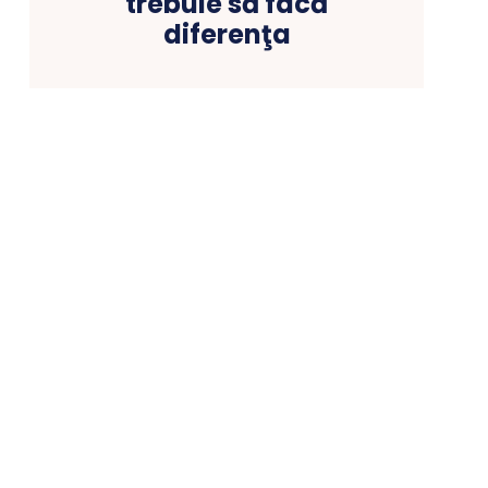
trebuie să facă
diferenţa