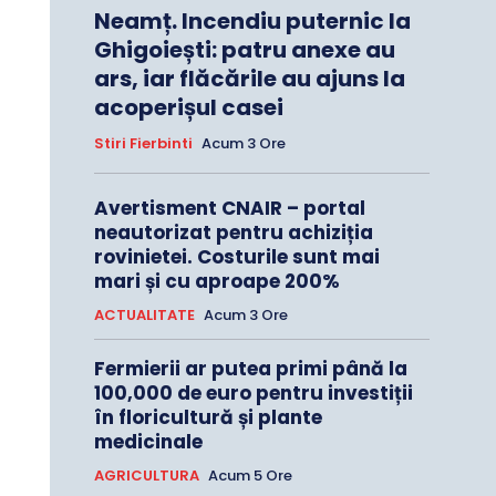
Neamț. Incendiu puternic la
Ghigoiești: patru anexe au
ars, iar flăcările au ajuns la
acoperișul casei
Stiri Fierbinti
Acum 3 Ore
Avertisment CNAIR – portal
neautorizat pentru achiziția
rovinietei. Costurile sunt mai
mari și cu aproape 200%
ACTUALITATE
Acum 3 Ore
Fermierii ar putea primi până la
100,000 de euro pentru investiții
în floricultură și plante
medicinale
AGRICULTURA
Acum 5 Ore