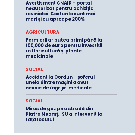
Avertisment CNAIR – portal
neautorizat pentru achiziția
rovinietei. Costurile sunt mai
mari și cu aproape 200%
AGRICULTURA
Fermierii ar putea primi până la
100,000 de euro pentru investiții
în floricultură și plante
medicinale
SOCIAL
Accident la Cordun – șoferul
uneia dintre mașini a avut
nevoie de îngrijiri medicale
SOCIAL
Miros de gaz pe o stradă din
Piatra Neamț. ISU a intervenit la
fața locului