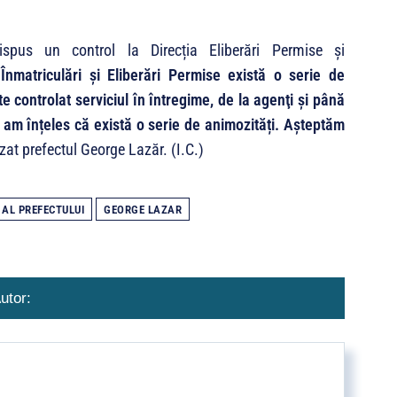
spus un control la Direcția Eliberări Permise și
 Înmatriculări și Eliberări Permise există o serie de
 controlat serviciul în întregime, de la agenţi și până
 că am înțeles că există o serie de animozități. Așteptăm
izat prefectul George Lazăr. (I.C.)
 AL PREFECTULUI
GEORGE LAZAR
utor: