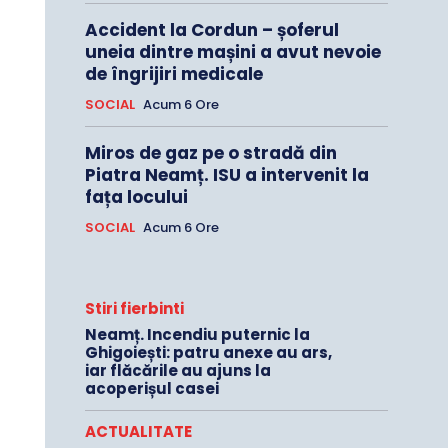
Accident la Cordun – șoferul
uneia dintre mașini a avut nevoie
de îngrijiri medicale
SOCIAL
Acum 6 Ore
Miros de gaz pe o stradă din
Piatra Neamț. ISU a intervenit la
fața locului
SOCIAL
Acum 6 Ore
Stiri fierbinti
Neamț. Incendiu puternic la
Ghigoiești: patru anexe au ars,
iar flăcările au ajuns la
acoperișul casei
ACTUALITATE