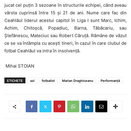
jucat cel puțin 3 sezoane în structurile echipei, când aveau
vârsta cuprinsă între 15 și 21 de ani. Nume care fac din
Ceahlăul liderul acestui capitol în Liga I sunt Marc, Ichim,
Achim, Chitoșcă, Popadiuc, Barna, Tăbăcariu, sau
Ștefănescu, Mateciuc sau Robert Căruță. Rămâne de văzut
ce se va întâmpla cu acești tineri, în cazul în care clubul de
fotbal Ceahlăul va intra în insolvență.
Mihai STOIAN
ETICHETE
azi
fotbalist
Marian Draghiceanu
Performanţă