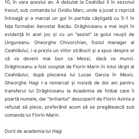
10, în vara acestui an. A debutat la Ceahlăul II în sezonul
trecut, sub comanda lui Ovidiu Marc, unde a jucat o repriză
întreagă și a marcat un gol în partida câștigată cu 5-1 în
fața formației Aerostar Bacău. Drăghiceanu a mai ieșit în
evidență în acel joc și cu un ”assist” la golul reușit de
Ungureanu. Gheorghe Chivorchian, fostul manager al
Ceahlăului, i-a prezis un viitor strălucit și a spus despre el
că va deveni mai bun ca Messi, dacă va munci.
Drăghiceanu a fost cooptat de Florin Marin în lotul lărgit al
Ceahlăului, după plecarea lui Lucas Garcia în Mexic.
Gheorghe Hagi l-a remarcat și insistă de doi ani pentru
transferul lui Drăghiceanu la Academia de fotbal care îi
poartă numele, dar ”briliantul” descoperit de Florin Axinia a
refuzat să plece, preferând acum să se pregătească sub
comanda lui Florin Marin.
Dorit de academia lui Hagi