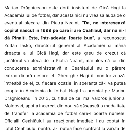
Marian Drăghiceanu este dorit insistent de Gică Hagi la
Academia lui de fotbal, dar acesta nici nu vrea să audă de o
eventual plecare din Piatra Neamț.
”Da, ne interesează
copilul născut în 1999 pe care îl are Ceahlăul, dar nu ni-l
dă Pinalti. Este, într-adevăr, foarte bun”
, a recunoscut
Zoltan Iaşko, directorul general al Academiei şi mâna
dreapta a lui Gică Hagi, dar este greu de crezut că
jucătorul va pleca de la Piatra Neamţ, mai ales că cei din
conducerea administrativă a Ceahlăului au o părere
extraordinară despre el. Gheorghe Hagi îl monitorizează,
întreabă de el, cu fiecare ocazie, în speranța că-l va putea
coopta în Academia de fotbal. Hagi l-a premiat pe Marian
Drăghiceanu, în 2013, cu titlul de cel mai valoros junior al
Moldovei, apoi a încercat din nou să găsească o modalitate
de transfer la academia de fotbal care-I poartă numele.
Oficialii Ceahlăului au reacţionat imediat: l-au coptat în
lotul Ceahlăului pentru a-i putea face contract la vârsta de