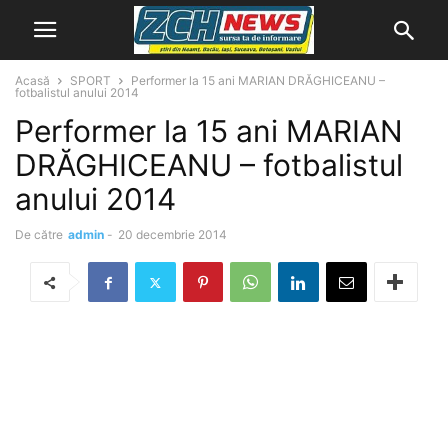
Acasă
SPORT
Performer la 15 ani MARIAN DRĂGHICEANU –
fotbalistul anului 2014
Performer la 15 ani MARIAN
DRĂGHICEANU – fotbalistul
anului 2014
De către
admin
-
20 decembrie 2014