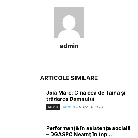
admin
ARTICOLE SIMILARE
Joia Mare: Cina cea de Taină şi
trădarea Domnului
admin
-
9 aprilie 2026
RELIGIE
Performanță în asistența socială
– DGASPC Neamț în top...