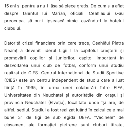
15 ani și pentru a nu-l lăsa să plece gratis. De cum s-a aflat
despre talentul lui Marian, oficialii Ceahlăului s-au
preocupat să nu-i lipsească nimic, cazându-l la hotelul
clubului.
Datorită crizei financiare prin care trece, Ceahlăul Piatra
Neamț a devenit liderul Ligii I la capitolul creșterii și
promovării copiilor și juniorilor, capitol important în
dezvoltarea unui club de fotbal, conform unui studiu
realizat de CIES. Centrul Internațional de Studii Sportive
(CIES) este un centru independent de studiu care a luat
ființă în 1995, în urma unei colaborări între FIFA,
Universitatea din Neuchatel și autoritățile din orașul și
provincia Neuchatel (Elveția), localitate unde își are, de
altfel, sediul. Studiul a fost realizat luând în calcul cele mai
bune 31 de ligi de sub egida UEFA. ”Vecinele” de
clasament ale formației pietrene sunt cluburi titrate,