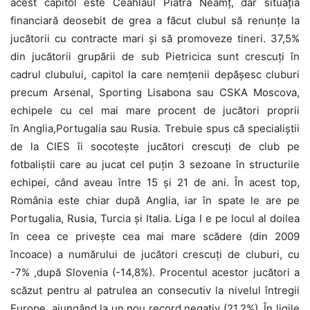
acest capitol este Ceahlăul Piatra Neamț, dar situația
financiară deosebit de grea a făcut clubul să renunțe la
jucătorii cu contracte mari și să promoveze tineri. 37,5%
din jucătorii grupării de sub Pietricica sunt crescuți în
cadrul clubului, capitol la care nemțenii depășesc cluburi
precum Arsenal, Sporting Lisabona sau CSKA Moscova,
echipele cu cel mai mare procent de jucători proprii
în Anglia,Portugalia sau Rusia. Trebuie spus că specialiștii
de la CIES îi socotește jucători crescuți de club pe
fotbaliștii care au jucat cel puțin 3 sezoane în structurile
echipei, când aveau între 15 și 21 de ani. În acest top,
România este chiar după Anglia, iar în spate le are pe
Portugalia, Rusia, Turcia și Italia. Liga I e pe locul al doilea
în ceea ce privește cea mai mare scădere (din 2009
încoace) a numărului de jucători crescuți de cluburi, cu
-7% ,după Slovenia (-14,8%). Procentul acestor jucători a
scăzut pentru al patrulea an consecutiv la nivelul întregii
Europe, ajungând la un nou record negativ (21,2%). În ligile