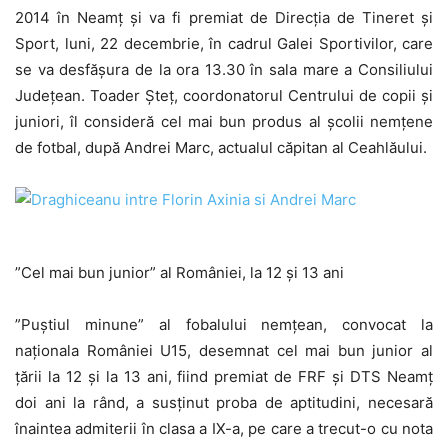
2014 în Neamț și va fi premiat de Direcţia de Tineret şi
Sport, luni, 22 decembrie, în cadrul Galei Sportivilor, care
se va desfășura de la ora 13.30 în sala mare a Consiliului
Județean. Toader Șteț, coordonatorul Centrului de copii și
juniori, îl consideră cel mai bun produs al școlii nemțene
de fotbal, după Andrei Marc, actualul căpitan al Ceahlăului.
”Cel mai bun junior” al României, la 12 și 13 ani
”Puștiul minune” al fobalului nemțean, convocat la
naționala României U15, desemnat cel mai bun junior al
ţării la 12 şi la 13 ani, fiind premiat de FRF și DTS Neamț
doi ani la rând, a susținut proba de aptitudini, necesară
înaintea admiterii în clasa a IX-a, pe care a trecut-o cu nota