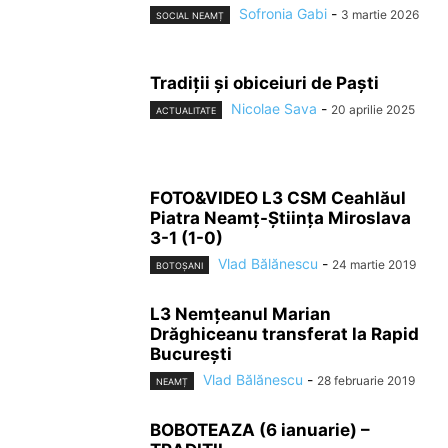
Sofronia Gabi
-
3 martie 2026
SOCIAL NEAMȚ
Tradiţii şi obiceiuri de Paşti
Nicolae Sava
-
20 aprilie 2025
ACTUALITATE
FOTO&VIDEO L3 CSM Ceahlăul
Piatra Neamţ-Ştiinţa Miroslava
3-1 (1-0)
Vlad Bălănescu
-
24 martie 2019
BOTOȘANI
L3 Nemţeanul Marian
Drăghiceanu transferat la Rapid
Bucureşti
Vlad Bălănescu
-
28 februarie 2019
NEAMȚ
BOBOTEAZA (6 ianuarie) –