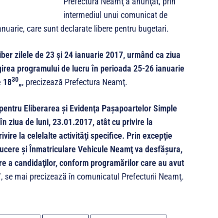
Prefectura Neamţ a anunţat, prin
intermediul unui comunicat de
anuarie, care sunt declarate libere pentru bugetari.
 liber zilele de 23 şi 24 ianuarie 2017, urmând ca ziua
girea programului de lucru în perioada 25-26 ianuarie
30
e 18
„
, precizează Prefectura Neamţ.
 pentru Eliberarea şi Evidenţa Paşapoartelor Simple
ziua de luni, 23.01.2017, atât cu privire la
ivire la celelalte activităţi specifice. Prin excepţie
ucere şi Înmatriculare Vehicule Neamţ va desfăşura,
re a candidaţilor, conform programărilor care au avut
”
, se mai precizează în comunicatul Prefecturii Neamţ.