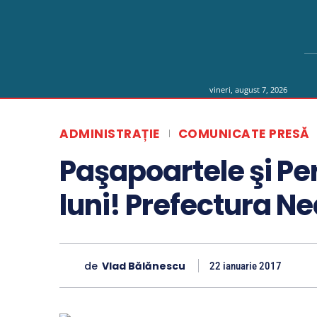
vineri, august 7, 2026
ADMINISTRAȚIE
COMUNICATE PRESĂ
Paşapoartele şi Pe
luni! Prefectura N
de
Vlad Bălănescu
22 ianuarie 2017