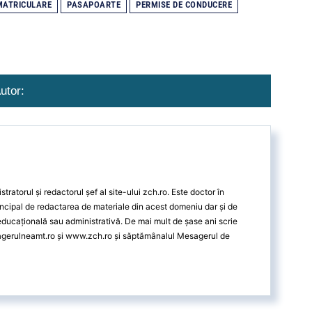
NMATRICULARE
PASAPOARTE
PERMISE DE CONDUCERE
utor:
ratorul și redactorul șef al site-ului zch.ro. Este doctor în
ncipal de redactarea de materiale din acest domeniu dar și de
 educațională sau administrativă. De mai mult de șase ani scrie
agerulneamt.ro și www.zch.ro și săptămânalul Mesagerul de