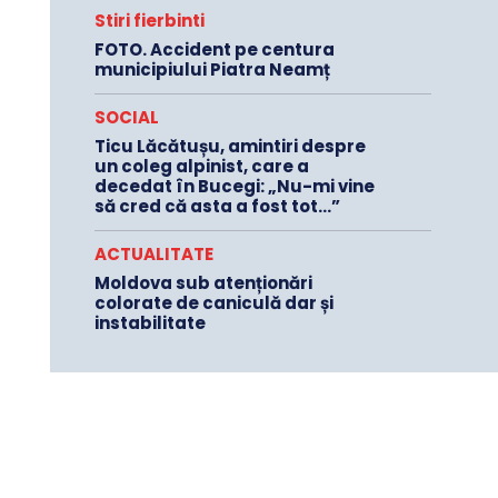
Stiri fierbinti
FOTO. Accident pe centura
municipiului Piatra Neamț
SOCIAL
Ticu Lăcătușu, amintiri despre
un coleg alpinist, care a
decedat în Bucegi: „Nu-mi vine
să cred că asta a fost tot…”
ACTUALITATE
Moldova sub atenționări
colorate de caniculă dar și
instabilitate