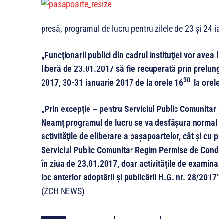
presă, programul de lucru pentru zilele de 23 şi 24 i
„Funcţionarii publici din cadrul instituţiei vor avea
liberă de 23.01.2017 să fie recuperată prin prelun
30
2017, 30-31 ianuarie 2017 de la orele 16
la orel
„Prin excepţie – pentru Serviciul Public Comunitar
Neamţ programul de lucru se va desfăşura normal în 
activităţile de eliberare a paşapoartelor, cât şi cu pr
Serviciul Public Comunitar Regim Permise de Cond
în ziua de 23.01.2017, doar activităţile de examina
loc anterior adoptării şi publicării H.G. nr. 28/2017
(ZCH NEWS)