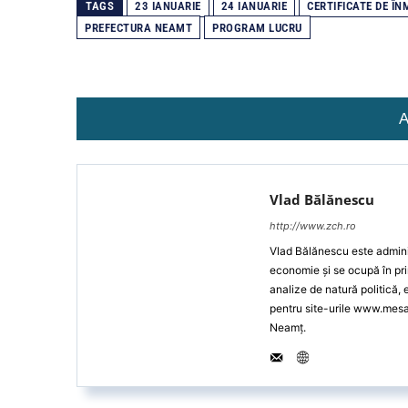
TAGS
23 IANUARIE
24 IANUARIE
CERTIFICATE DE Î
PREFECTURA NEAMT
PROGRAM LUCRU
A
Vlad Bălănescu
http://www.zch.ro
Vlad Bălănescu este administ
economie și se ocupă în pri
analize de natură politică,
pentru site-urile www.mes
Neamț.