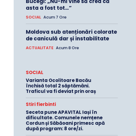
Bucegi: „Nu-mi vine să cred că
asta a fost tot…”
SOCIAL
Acum 7 Ore
Moldova sub atenționări colorate
de caniculă dar și instabilitate
ACTUALITATE
Acum 8 Ore
SOCIAL
Varianta Ocolitoare Bacău
închisă total 2 săptămâni.
Traficul va fi deviat prin oraș
Stiri fierbinti
Seceta pune APAVITAL Iași în
dificultate. Comunele nemțene
Cordun și Săbăoani primesc apă
după program: 8 ore/zi.