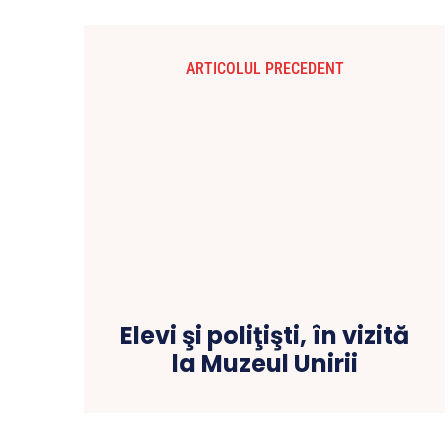
ARTICOLUL PRECEDENT
Elevi şi poliţişti, în vizită
la Muzeul Unirii