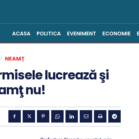
ACASA
POLITICA
EVENIMENT
ECONOMIE
NEAMȚ
rmisele lucrează şi
eamţ nu!