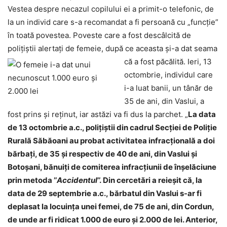
Vestea despre necazul copilului ei a primit-o telefonic, de
la un individ care s-a recomandat a fi persoană cu „funcție”
în toată povestea. Poveste care a fost descâlcită de
polițiștii alertați de femeie, după ce aceasta și-a dat seama
că a fost păcălită.
Ieri, 13
octombrie, individul care
i-a luat banii, un tânăr de
35 de ani, din Vaslui, a
fost prins și reținut, iar astăzi va fi dus la parchet. „
La data
de 13 octombrie a.c., polițiștii din cadrul Secției de Poliție
Rurală Săbăoani au probat activitatea infracțională a doi
bărbați, de 35 și respectiv de 40 de ani, din Vaslui și
Botoșani, bănuiți de comiterea infracțiunii de înșelăciune
prin metoda ’’
Accidentul
’’. Din cercetări a reieșit că, la
data de 29 septembrie a.c., bărbatul din Vaslui s-ar fi
deplasat la locuința unei femei, de 75 de ani, din Cordun,
de unde ar fi ridicat 1.000 de euro și 2.000 de lei. Anterior,