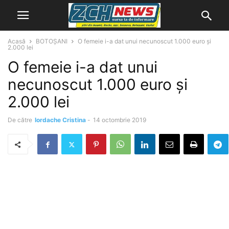
Acasă
BOTOȘANI
O femeie i-a dat unui necunoscut 1.000 euro și
2.000 lei
O femeie i-a dat unui
necunoscut 1.000 euro și
2.000 lei
De către
Iordache Cristina
-
14 octombrie 2019