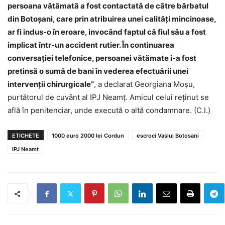
persoana vătămată a fost contactată de către bărbatul
din Botoșani, care prin atribuirea unei calități mincinoase,
ar fi indus-o în eroare, invocând faptul că fiul său a fost
implicat într-un accident rutier. În continuarea
conversației telefonice, persoanei vătămate i-a fost
pretinsă o sumă de bani în vederea efectuării unei
intervenții chirurgicale”
, a declarat Georgiana Moșu,
purtătorul de cuvânt al IPJ Neamț. Amicul celui reținut se
află în penitenciar, unde execută o altă condamnare. (C.I.)
ETICHETE
1000 euro 2000 lei Cordun
escroci Vaslui Botosani
IPJ Neamt