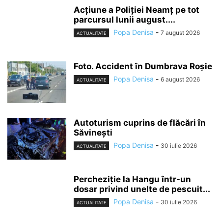
Acțiune a Poliției Neamț pe tot
parcursul lunii august....
Popa Denisa
-
7 august 2026
ACTUALITATE
Foto. Accident în Dumbrava Roșie
Popa Denisa
-
6 august 2026
ACTUALITATE
Autoturism cuprins de flăcări în
Săvinești
Popa Denisa
-
30 iulie 2026
ACTUALITATE
Percheziție la Hangu într-un
dosar privind unelte de pescuit...
Popa Denisa
-
30 iulie 2026
ACTUALITATE