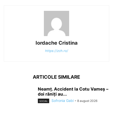
Iordache Cristina
https://zch.ro/
ARTICOLE SIMILARE
Neamț. Accident la Cotu Vameș –
doi răniți au...
Sofronia Gabi
-
8 august 2026
SOCIAL