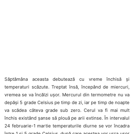
Săptămâna aceasta debutează cu vreme închisă și
temperaturi scăzute. Treptat însă, începând de miercuri,
vremea se va încălzi ușor. Mercurul din termometre nu va
depăși 5 grade Celsius pe timp de zi, iar pe timp de noapte
va scădea câteva grade sub zero. Cerul va fi mai mult
închis existând șanse să plouă pe arii extinse. În intervalul
24 februarie-1 martie temperaturile diurne se vor încadra
între 1 și 5 grade Celsius, după care acestea vor urca ușor