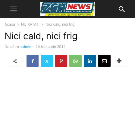
Acasă
NU RATAȚI
Nici cald, nici frig
Nici cald, nici frig
De către
admin
-
24 februarie 2014