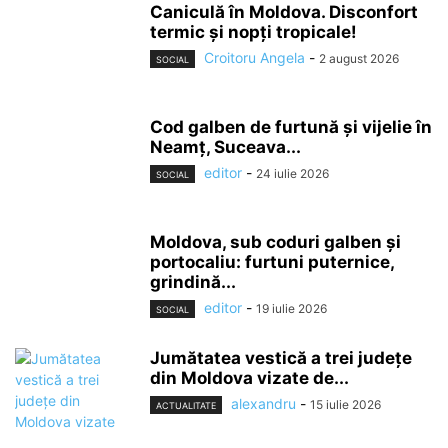
Caniculă în Moldova. Disconfort
termic și nopți tropicale!
Croitoru Angela
-
2 august 2026
SOCIAL
Cod galben de furtună și vijelie în
Neamț, Suceava...
editor
-
24 iulie 2026
SOCIAL
Moldova, sub coduri galben și
portocaliu: furtuni puternice,
grindină...
editor
-
19 iulie 2026
SOCIAL
Jumătatea vestică a trei județe
din Moldova vizate de...
alexandru
-
15 iulie 2026
ACTUALITATE