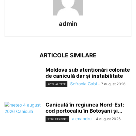
admin
ARTICOLE SIMILARE
Moldova sub atenționări colorate
de caniculă dar și instabilitate
Sofronia Gabi
-
7 august 2026
ACTUALITATE
Caniculă în regiunea Nord-Est:
cod portocaliu în Botoșani și...
alexandru
-
4 august 2026
STIRI FIERBINTI