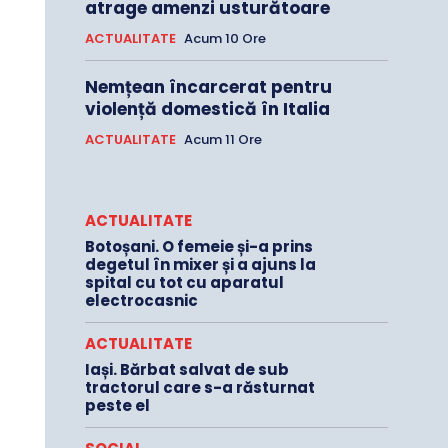
atrage amenzi usturătoare
ACTUALITATE
Acum 10 Ore
Nemțean încarcerat pentru
violență domestică în Italia
ACTUALITATE
Acum 11 Ore
ACTUALITATE
Botoșani. O femeie și-a prins
degetul în mixer și a ajuns la
spital cu tot cu aparatul
electrocasnic
ACTUALITATE
Iași. Bărbat salvat de sub
tractorul care s-a răsturnat
peste el