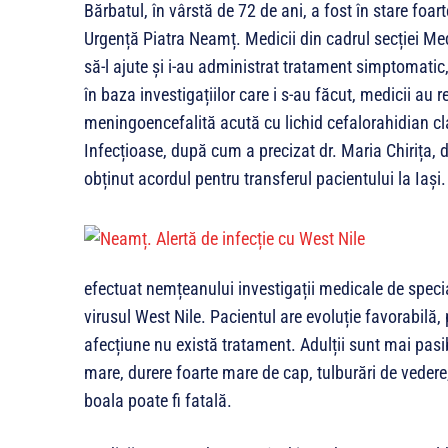
Bărbatul, în vârstă de 72 de ani, a fost în stare foar
Urgență Piatra Neamț. Medicii din cadrul secției Medi
să-l ajute și i-au administrat tratament simptomatic,
în baza investigațiilor care i s-au făcut, medicii au 
meningoencefalită acută cu lichid cefalorahidian clar
Infecțioase, după cum a precizat dr. Maria Chirița, 
obținut acordul pentru transferul pacientului la Iași.
efectuat nemțeanului investigații medicale de special
virusul West Nile. Pacientul are evoluție favorabilă, p
afecțiune nu există tratament. Adulții sunt mai pasib
mare, durere foarte mare de cap, tulburări de vedere,
boala poate fi fatală.