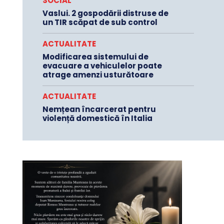
SOCIAL
Vaslui. 2 gospodării distruse de
un TIR scăpat de sub control
ACTUALITATE
Modificarea sistemului de
evacuare a vehiculelor poate
atrage amenzi usturătoare
ACTUALITATE
Nemțean încarcerat pentru
violență domestică în Italia