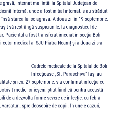
te gravă, internat mai întâi la Spitalul Județean de
cină Internă, unde a fost initial internat, s-au străduit
 însă starea lui se agrava. A doua zi, în 19 septembrie,
reușit să restrângă suspiciunile, la diagnosticul de
. Pacientul a fost transferat imediat în secția Boli
director medical al SJU Piatra Neamț și a doua zi s-a
Cadrele medicale de la Spitalul de Boli
Infecțioase „Sf. Paraschiva” Iași au
itate și ieri, 27 septembrie, s-a confirmat infecția cu
otrivit medicilor ieșeni, știut fiind că pentru această
ili de a dezvolta forme severe de infecție, cu febră
 vărsături, spre deosebire de copii. În unele cazuri,