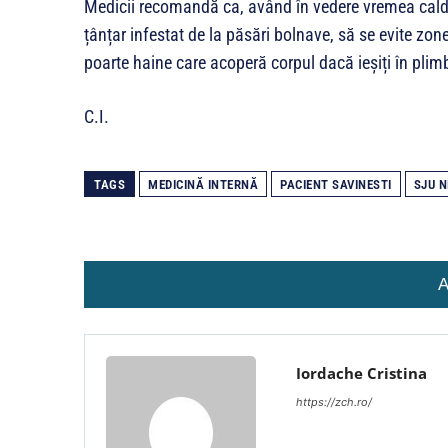
Medicii recomandă ca, având în vedere vremea caldă 
țânțar infestat de la păsări bolnave, să se evite zon
poarte haine care acoperă corpul dacă ieșiți în plim
C.I.
TAGS
MEDICINĂ INTERNĂ
PACIENT SAVINESTI
SJU 
A
Iordache Cristina
https://zch.ro/