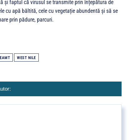
și faptul că virusul se transmite prin înțepătura de
ele cu apă băltită, cele cu vegetație abundentă și să se
bare prin pădure, parcuri.
NEAMT
WEST NILE
utor: