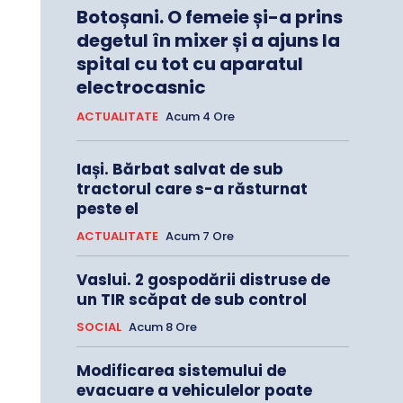
Botoșani. O femeie și-a prins
degetul în mixer și a ajuns la
spital cu tot cu aparatul
electrocasnic
ACTUALITATE
Acum 4 Ore
Iași. Bărbat salvat de sub
tractorul care s-a răsturnat
peste el
ACTUALITATE
Acum 7 Ore
Vaslui. 2 gospodării distruse de
un TIR scăpat de sub control
SOCIAL
Acum 8 Ore
Modificarea sistemului de
evacuare a vehiculelor poate