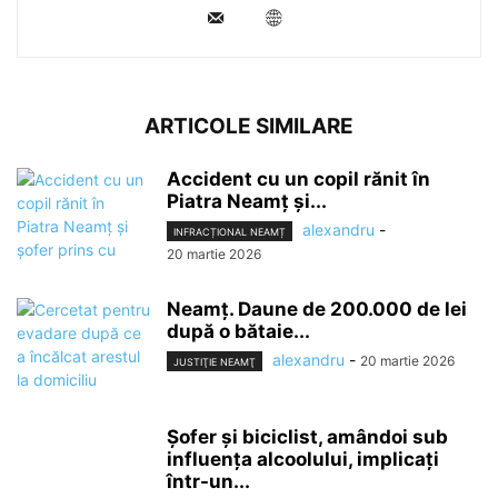
ARTICOLE SIMILARE
Accident cu un copil rănit în
Piatra Neamț și...
alexandru
-
INFRACȚIONAL NEAMȚ
20 martie 2026
Neamț. Daune de 200.000 de lei
după o bătaie...
alexandru
-
20 martie 2026
JUSTIŢIE NEAMŢ
Șofer și biciclist, amândoi sub
influența alcoolului, implicați
într-un...