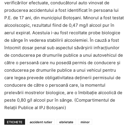
verificărilor efectuate, conducătorul auto vinovat de
producerea accidentului a fost identificat în persoana lui
P.E. de 17 ani, din municipiul Botoşani. Minorul a fost testat
alcoolscopic, rezultatul fiind de 0,47 mg/l alcool pur în
aerul expirat. Acestuia i-au fost recoltate probe biologice
de sânge în vederea stabilirii alcoolemiei. În cauză a fost
întocmit dosar penal sub aspectul săvârşirii infracţiunilor
de conducerea pe drumurile publice a unui autovehicul de
către o persoană care nu posedă permis de conducere și
conducerea pe drumurile publice a unui vehicul pentru
care legea prevede obligativitatea deținerii permisului de
conducere de către o persoană care, la momentul
prelevării mostrelor biologice, are o îmbibație alcoolică de
peste 0,80 g/l alcool pur în sânge. (Compartimentul de
Relații Publice al IPJ Botoșani)
ETICHETE
accident rutier
ebrietate
minor