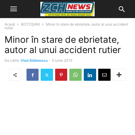
Acasă
BOTOȘANI
Minor în stare de ebrietate, autor al unui accident
rutier
Minor în stare de ebrietate,
autor al unui accident rutier
De către
Vlad Bălănescu
-
5 iunie 2015