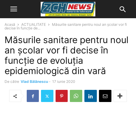
Acasă
ACTUALITATE
Măsurile sanitare pentru noul an şcolar vor fi
decise în funcție de...
Măsurile sanitare pentru noul
an şcolar vor fi decise în
funcție de evoluția
epidemiologică din vară
De către
Vlad Bălănescu
-
17 iunie 2020