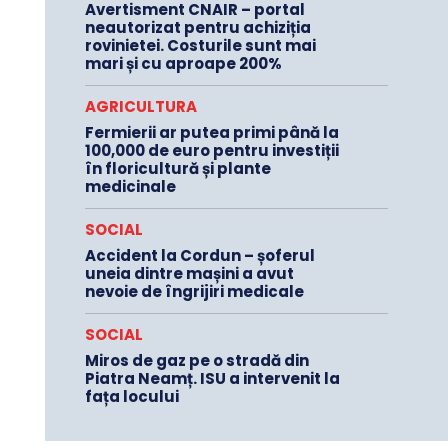
Avertisment CNAIR – portal
neautorizat pentru achiziția
rovinietei. Costurile sunt mai
mari și cu aproape 200%
AGRICULTURA
Fermierii ar putea primi până la
100,000 de euro pentru investiții
în floricultură și plante
medicinale
SOCIAL
Accident la Cordun – șoferul
uneia dintre mașini a avut
nevoie de îngrijiri medicale
SOCIAL
Miros de gaz pe o stradă din
Piatra Neamț. ISU a intervenit la
fața locului