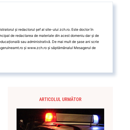
ratorul și redactorul șef al site-ului zch.ro. Este doctor în
ncipal de redactarea de materiale din acest domeniu dar și de
 educațională sau administrativă. De mai mult de șase ani scrie
agerulneamt.ro și www.zch.ro și săptămânalul Mesagerul de
ARTICOLUL URMĂTOR