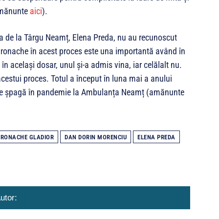
(amănunte
aici
).
ția de la Târgu Neamț, Elena Preda, nu au recunoscut
ndronache în acest proces este una importantă având în
n același dosar, unul și-a admis vina, iar celălalt nu.
acestui proces. Totul a început în luna mai a anului
i pe șpagă în pandemie la Ambulanța Neamț (amănunte
RONACHE GLADIOR
DAN DORIN MORENCIU
ELENA PREDA
utor: