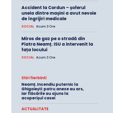
Accident la Cordun – șoferul
uneia dintre mașini a avut nevoie
de îngrijiri medicale
SOCIAL
Acum 3 Ore
Miros de gaz pe o stradă din
Piatra Neamț. ISU a intervenit la
fața locului
SOCIAL
Acum 3 Ore
Stiri fierbinti
Neamț. Incendiu puternic la
Ghigoiești: patru anexe au ars,
iar flăcările au ajuns la
acoperișul casei
ACTUALITATE