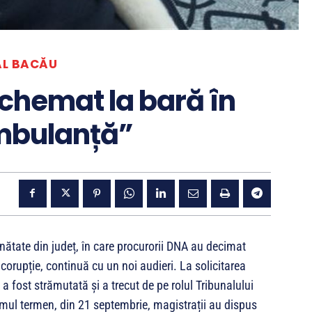
AL BACĂU
 chemat la bară în
Ambulanță”
ătate din județ, în care procurorii DNA au decimat
rupție, continuă cu un noi audieri. La solicitarea
 a fost strămutată și a trecut de pe rolul Tribunalului
imul termen, din 21 septembrie, magistrații au dispus