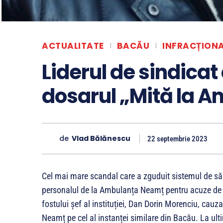
ACTUALITATE
BACĂU
INFRACȚION
Liderul de sindicat
dosarul „Mită la 
de
Vlad Bălănescu
22 septembrie 2023
Cel mai mare scandal care a zguduit sistemul de săn
personalul de la Ambulanța Neamț pentru acuze de co
fostului șef al instituției, Dan Dorin Morenciu, cauza
Neamț pe cel al instanței similare din Bacău. La ult