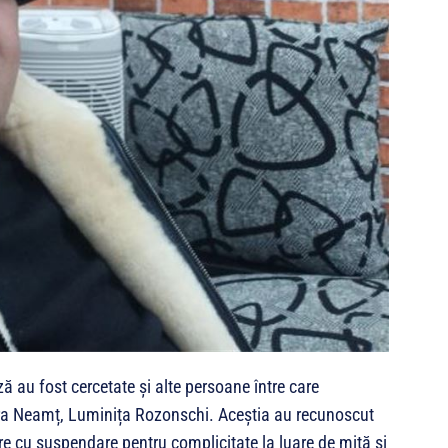
ză au fost cercetate și alte persoane între care
tra Neamț, Luminița Rozonschi. Aceștia au recunoscut
re cu suspendare pentru complicitate la luare de mită și