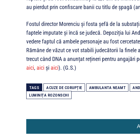
au pierdut prin confiscare banii cu titlu de șpagă 
Fostul director Morenciu și fosta șefă de la substa
faptele imputate și încă se judecă. Depoziția lui A
vedere faptul că ambele personaje au fost cercetate î
Rămâne de văzut ce vot stabili judecătorii la finele 
trecut când DNA a anunțat rețineri pentru angajăr
aici
,
aici
și
aici
). (G.S.)
TAGS
ACUZE DE CORUPȚIE
AMBULANTA NEAMT
AND
LUMINIȚA ROZONSCHI
A