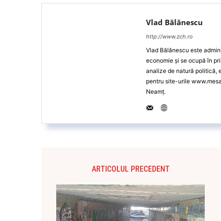
Vlad Bălănescu
http://www.zch.ro
Vlad Bălănescu este administ
economie și se ocupă în pri
analize de natură politică,
pentru site-urile www.mes
Neamț.
ARTICOLUL PRECEDENT