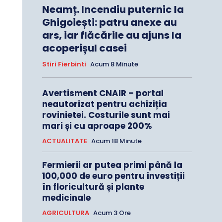
Neamț. Incendiu puternic la
Ghigoiești: patru anexe au
ars, iar flăcările au ajuns la
acoperișul casei
Stiri Fierbinti
Acum 8 Minute
Avertisment CNAIR – portal
neautorizat pentru achiziția
rovinietei. Costurile sunt mai
mari și cu aproape 200%
ACTUALITATE
Acum 18 Minute
Fermierii ar putea primi până la
100,000 de euro pentru investiții
în floricultură și plante
medicinale
AGRICULTURA
Acum 3 Ore