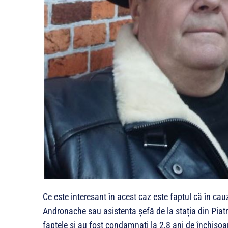
Ce este interesant în acest caz este faptul că în cau
Andronache sau asistenta șefă de la stația din Pia
faptele și au fost condamnați la 2,8 ani de închisoa