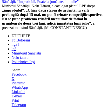
Ministrul Sănătății, Nelu Tătaru, a catalogat planul LPF drept
„improbabil”
.
„Chiar dacă starea de urgență nu va fi
prelungită după 15 mai, nu pot fi reluate competițiile sportive.
Nu se pune problema reluării meciurilor de fotbal în
următoarele două-trei luni, adică jumătatea lunii iulie”
, a
precizat ministrul Sănătății. (M. CONSTANTINESCU)
ETICHETE
Fc Botosani
liga I
lpf
Ministerul Sanatatii
Nelu tataru
Politehnica Iaşi
Share
Facebook
X
Pinterest
WhatsApp
Linkedin
E-mail
Print
Telegram