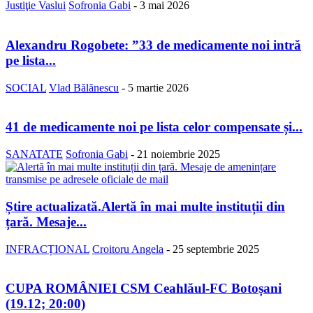
Justiţie Vaslui
Sofronia Gabi
-
3 mai 2026
Alexandru Rogobete: ”33 de medicamente noi intră
pe lista...
SOCIAL
Vlad Bălănescu
-
5 martie 2026
41 de medicamente noi pe lista celor compensate și...
SANATATE
Sofronia Gabi
-
21 noiembrie 2025
Știre actualizată.Alertă în mai multe instituții din
țară. Mesaje...
INFRACȚIONAL
Croitoru Angela
-
25 septembrie 2025
CUPA ROMÂNIEI CSM Ceahlăul-FC Botoșani
(19.12; 20:00)