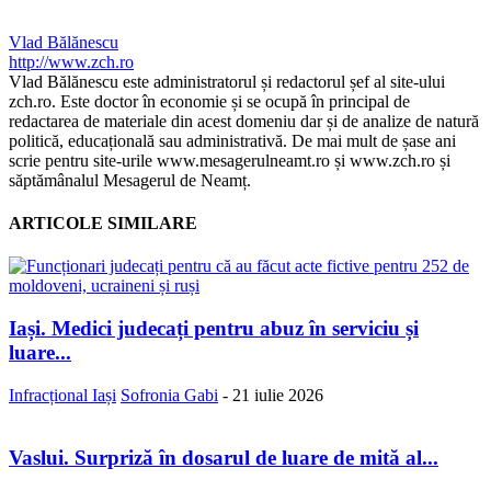
Vlad Bălănescu
http://www.zch.ro
Vlad Bălănescu este administratorul și redactorul șef al site-ului
zch.ro. Este doctor în economie și se ocupă în principal de
redactarea de materiale din acest domeniu dar și de analize de natură
politică, educațională sau administrativă. De mai mult de șase ani
scrie pentru site-urile www.mesagerulneamt.ro și www.zch.ro și
săptămânalul Mesagerul de Neamț.
ARTICOLE SIMILARE
Iași. Medici judecați pentru abuz în serviciu și
luare...
Infracțional Iași
Sofronia Gabi
-
21 iulie 2026
Vaslui. Surpriză în dosarul de luare de mită al...