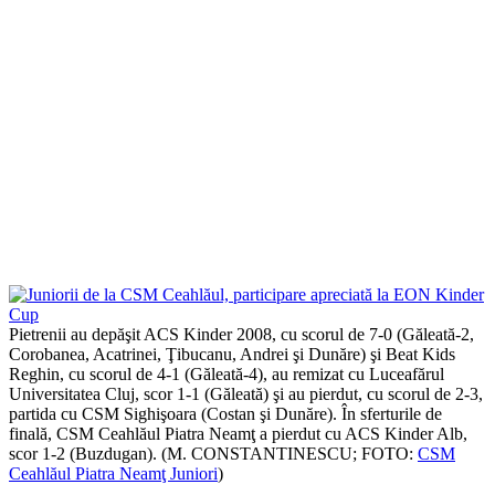
Pietrenii au depăşit ACS Kinder 2008, cu scorul de 7-0 (Găleată-2,
Corobanea, Acatrinei, Ţibucanu, Andrei şi Dunăre) şi Beat Kids
Reghin, cu scorul de 4-1 (Găleată-4), au remizat cu Luceafărul
Universitatea Cluj, scor 1-1 (Găleată) şi au pierdut, cu scorul de 2-3,
partida cu CSM Sighişoara (Costan şi Dunăre). În sferturile de
finală, CSM Ceahlăul Piatra Neamţ a pierdut cu ACS Kinder Alb,
scor 1-2 (Buzdugan). (M. CONSTANTINESCU; FOTO:
CSM
Ceahlăul Piatra Neamţ Juniori
)