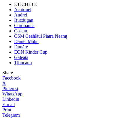
ETICHETE
Acatrinei
Andrei
Buzdugan
Corobanea
Costan
CSM Ceahlăul Piatra Neamţ
Daniel Mahu
Dunăre
EON Kinder Cup
Găleată
Ţibucanu
Share
Facebook
X
Pinterest
WhatsApp
Linkedin
E-mail
Print
Telegram