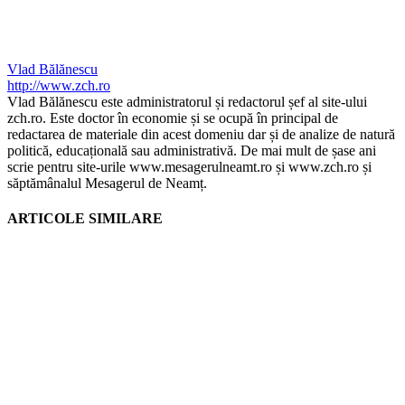
Vlad Bălănescu
http://www.zch.ro
Vlad Bălănescu este administratorul și redactorul șef al site-ului
zch.ro. Este doctor în economie și se ocupă în principal de
redactarea de materiale din acest domeniu dar și de analize de natură
politică, educațională sau administrativă. De mai mult de șase ani
scrie pentru site-urile www.mesagerulneamt.ro și www.zch.ro și
săptămânalul Mesagerul de Neamț.
ARTICOLE SIMILARE