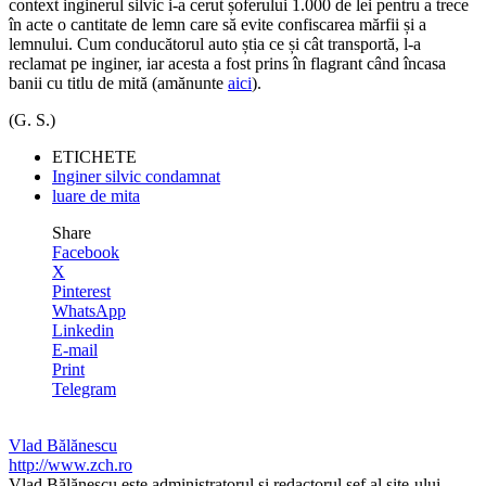
context inginerul silvic i-a cerut șoferului 1.000 de lei pentru a trece
în acte o cantitate de lemn care să evite confiscarea mărfii și a
lemnului. Cum conducătorul auto știa ce și cât transportă, l-a
reclamat pe inginer, iar acesta a fost prins în flagrant când încasa
banii cu titlu de mită (amănunte
aici
).
(G. S.)
ETICHETE
Inginer silvic condamnat
luare de mita
Share
Facebook
X
Pinterest
WhatsApp
Linkedin
E-mail
Print
Telegram
Vlad Bălănescu
http://www.zch.ro
Vlad Bălănescu este administratorul și redactorul șef al site-ului