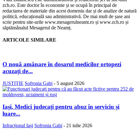
zch.ro. Este doctor în economie și se ocupă în principal de
redactarea de materiale din acest domeniu dar și de analize de natură
politică, educațională sau administrativă. De mai mult de șase ani
scrie pentru site-urile www.mesagerulneamt.ro și www.zch.ro și
săptămânalul Mesagerul de Neamț.
ARTICOLE SIMILARE
O nouă amânare în dosarul medicilor ortopezi
acuzați de...
JUSTIŢIE
Sofronia Gabi
-
5 august 2026
Iași. Medici judecați pentru abuz în serviciu și
luare...
Infracțional Iași
Sofronia Gabi
-
21 iulie 2026