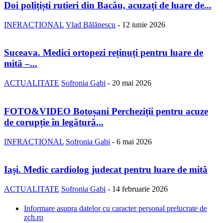
Doi polițiști rutieri din Bacău, acuzați de luare de...
INFRACȚIONAL
Vlad Bălănescu
-
12 iunie 2026
Suceava. Medici ortopezi reținuți pentru luare de
mită –...
ACTUALITATE
Sofronia Gabi
-
20 mai 2026
FOTO&VIDEO Botoșani Percheziții pentru acuze
de corupție în legătură...
INFRACȚIONAL
Sofronia Gabi
-
6 mai 2026
Iași. Medic cardiolog judecat pentru luare de mită
ACTUALITATE
Sofronia Gabi
-
14 februarie 2026
Informare asupra datelor cu caracter personal prelucrate de
zch.ro