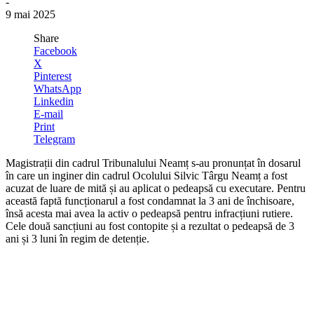
-
9 mai 2025
Share
Facebook
X
Pinterest
WhatsApp
Linkedin
E-mail
Print
Telegram
Magistrații din cadrul Tribunalului Neamț s-au pronunțat în dosarul
în care un inginer din cadrul Ocolului Silvic Târgu Neamț a fost
acuzat de luare de mită și au aplicat o pedeapsă cu executare. Pentru
această faptă funcționarul a fost condamnat la 3 ani de închisoare,
însă acesta mai avea la activ o pedeapsă pentru infracțiuni rutiere.
Cele două sancțiuni au fost contopite și a rezultat o pedeapsă de 3
ani și 3 luni în regim de detenție.