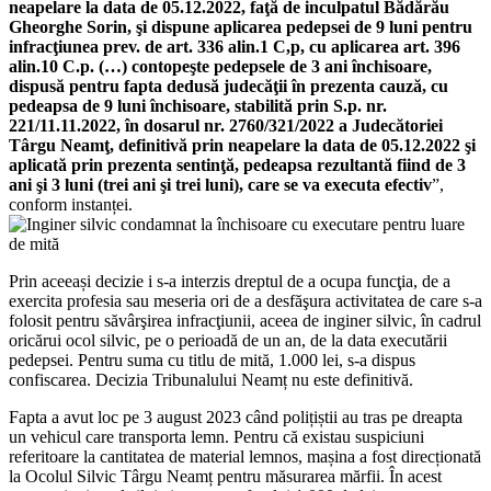
neapelare la data de 05.12.2022, faţă de inculpatul Bădărău
Gheorghe Sorin, şi dispune aplicarea pedepsei de 9 luni pentru
infracţiunea prev. de art. 336 alin.1 C,p, cu aplicarea art. 396
alin.10 C.p. (…) contopeşte pedepsele de 3 ani închisoare,
dispusă pentru fapta dedusă judecăţii în prezenta cauză, cu
pedeapsa de 9 luni închisoare, stabilită prin S.p. nr.
221/11.11.2022, în dosarul nr. 2760/321/2022 a Judecătoriei
Târgu Neamţ, definitivă prin neapelare la data de 05.12.2022 şi
aplicată prin prezenta sentinţă, pedeapsa rezultantă fiind de 3
ani şi 3 luni (trei ani şi trei luni), care se va executa efectiv
”,
conform instanței.
Prin aceeași decizie i s-a interzis dreptul de a ocupa funcţia, de a
exercita profesia sau meseria ori de a desfăşura activitatea de care s-a
folosit pentru săvârşirea infracţiunii, aceea de inginer silvic, în cadrul
oricărui ocol silvic, pe o perioadă de un an, de la data executării
pedepsei. Pentru suma cu titlu de mită, 1.000 lei, s-a dispus
confiscarea. Decizia Tribunalului Neamț nu este definitivă.
Fapta a avut loc pe 3 august 2023 când polițiștii au tras pe dreapta
un vehicul care transporta lemn. Pentru că existau suspiciuni
referitoare la cantitatea de material lemnos, mașina a fost direcționată
la Ocolul Silvic Târgu Neamț pentru măsurarea mărfii. În acest