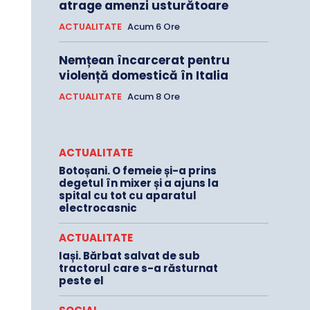
atrage amenzi usturătoare
ACTUALITATE
Acum 6 Ore
Nemțean încarcerat pentru
violență domestică în Italia
ACTUALITATE
Acum 8 Ore
ACTUALITATE
Botoșani. O femeie și-a prins
degetul în mixer și a ajuns la
spital cu tot cu aparatul
electrocasnic
ACTUALITATE
Iași. Bărbat salvat de sub
tractorul care s-a răsturnat
peste el