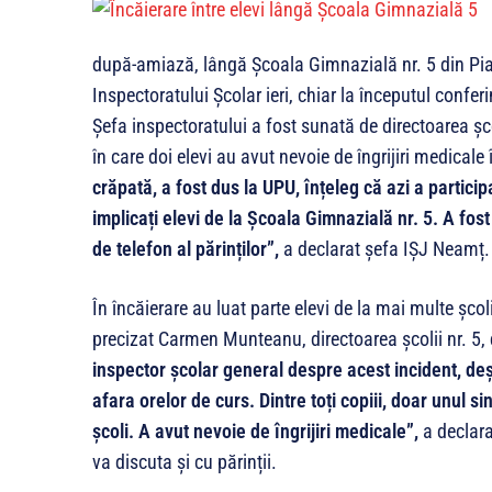
după-amiază, lângă Școala Gimnazială nr. 5 din Pi
Inspectoratului Școlar ieri, chiar la începutul confe
Șefa inspectoratului a fost sunată de directoarea șco
în care doi elevi au avut nevoie de îngrijiri medicale
crăpată, a fost dus la UPU, înțeleg că azi a particip
implicați elevi de la Școala Gimnazială nr. 5. A fos
de telefon al părinților”,
a declarat șefa IȘJ Neamț.
În încăierare au luat parte elevi de la mai multe șco
precizat Carmen Munteanu, directoarea școlii nr. 5, 
inspector școlar general despre acest incident, deși
afara orelor de curs. Dintre toți copiii, doar unul s
școli. A avut nevoie de îngrijiri medicale”,
a declar
va discuta și cu părinții.