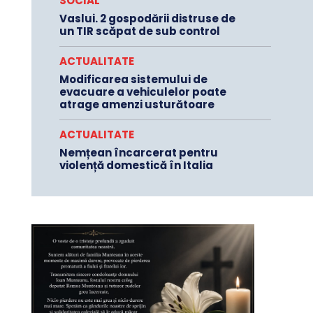
SOCIAL
Vaslui. 2 gospodării distruse de
un TIR scăpat de sub control
ACTUALITATE
Modificarea sistemului de
evacuare a vehiculelor poate
atrage amenzi usturătoare
ACTUALITATE
Nemțean încarcerat pentru
violență domestică în Italia