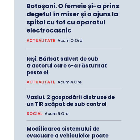
Botoșani. O femeie și-a prins
degetul în mixer și a ajuns la
spital cu tot cu aparatul
electrocasnic
ACTUALITATE
Acum O Oră
Iași. Bărbat salvat de sub
tractorul care s-a răsturnat
peste el
ACTUALITATE
Acum 4 Ore
Vaslui. 2 gospodării distruse de
un TIR scăpat de sub control
SOCIAL
Acum 5 Ore
Modificarea sistemului de
evacuare a vehiculelor poate