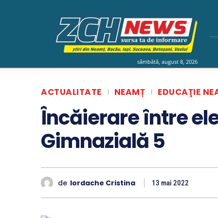
sâmbătă, august 8, 2026
ACTUALITATE
NEAMȚ
EDUCAŢIE NE
Încăierare între el
Gimnazială 5
de
Iordache Cristina
13 mai 2022