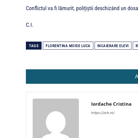
Conflictul va fi lămurit, polițiștii deschizând un dosa
C.I.
TAGS
FLORENTINA MOISE LUCA
INCAIERARE ELEVI
I
A
Iordache Cristina
https://zch.ro/