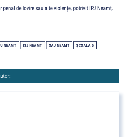
r penal de lovire sau alte violențe, potrivit IPJ Neamț.
PJ NEAMT
ISJ NEAMT
SAJ NEAMT
ŞCOALA 5
utor: