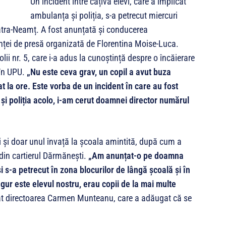
Un incident între câțiva elevi, care a implicat
ambulanța și poliția, s-a petrecut miercuri
atra-Neamț. A fost anunțată și conducerea
rinței de presă organizată de Florentina Moise-Luca.
lii nr. 5, care i-a adus la cunoștință despre o încăierare
 în UPU.
„Nu este ceva grav, un copil a avut buza
at la ore. Este vorba de un incident în care au fost
t și poliția acolo, i-am cerut doamnei director numărul
li și doar unul învață la școala amintită, după cum a
din cartierul Dărmănești.
„Am anunțat-o pe doamna
 s-a petrecut în zona blocurilor de lângă școală și în
ingur este elevul nostru, erau copii de la mai multe
at directoarea Carmen Munteanu, care a adăugat că se