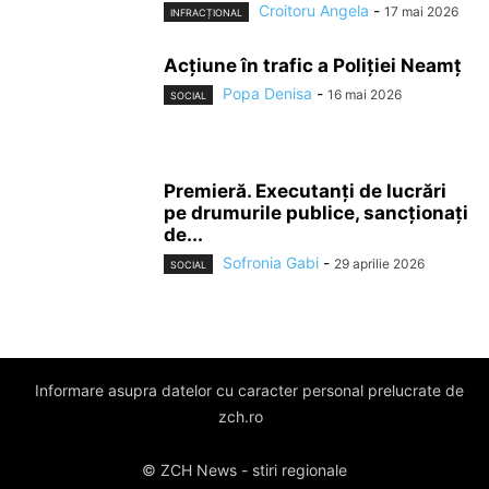
Croitoru Angela
-
17 mai 2026
INFRACȚIONAL
Acțiune în trafic a Poliției Neamț
Popa Denisa
-
16 mai 2026
SOCIAL
Premieră. Executanți de lucrări
pe drumurile publice, sancționați
de...
Sofronia Gabi
-
29 aprilie 2026
SOCIAL
Informare asupra datelor cu caracter personal prelucrate de
zch.ro
© ZCH News - stiri regionale