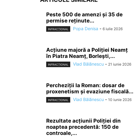
Peste 500 de amenzi și 35 de
permise reținute...
Popa Denisa
-
6 iulie 2026
INFRACȚIONAL
Acțiune majoră a Poliției Neamț
în Piatra Neamț, Borlești,...
Vlad Bălănescu
-
21 iunie 2026
INFRACȚIONAL
Percheziții la Roman: dosar de
proxenetism și evaziune fiscală...
Vlad Bălănescu
-
10 iunie 2026
INFRACȚIONAL
Rezultate acțiunii Poliției din
noaptea precedentă: 150 de
controale,...