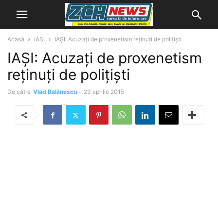
Acasă
IAȘI
IAŞI: Acuzaţi de proxenetism reţinuţi de poliţişti
IAŞI: Acuzaţi de proxenetism
reţinuţi de poliţişti
De către
Vlad Bălănescu
-
23 aprilie 2015