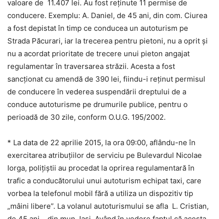
valoare de 11.407 lei. Au fost reţinute 11 permise de
conducere. Exemplu: A. Daniel, de 45 ani, din com. Ciurea
a fost depistat în timp ce conducea un autoturism pe
Strada Păcurari, iar la trecerea pentru pietoni, nu a oprit şi
nu a acordat prioritate de trecere unui pieton angajat
regulamentar în traversarea străzii. Acesta a fost
sancţionat cu amendă de 390 lei, fiindu-i reţinut permisul
de conducere în vederea suspendării dreptului de a
conduce autoturisme pe drumurile publice, pentru o
perioadă de 30 zile, conform O.U.G. 195/2002.
* La data de 22 aprilie 2015, la ora 09:00, aflându-ne în
exercitarea atribuţiilor de serviciu pe Bulevardul Nicolae
Iorga, poliţiştii au procedat la oprirea regulamentară în
trafic a conducătorului unui autoturism echipat taxi, care
vorbea la telefonul mobil fără a utiliza un dispozitiv tip
„mâini libere”. La volanul autoturismului se afla L. Cristian,
de 45 ani, din mun. Iasi. Având în vedere faptul că acesta