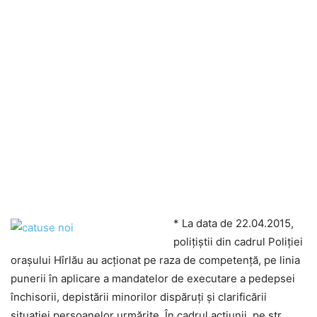
* La data de 22.04.2015,
poliţiştii din cadrul Poliţiei
oraşului Hîrlău au acţionat pe raza de competenţă, pe linia
punerii în aplicare a mandatelor de executare a pedepsei
închisorii, depistării minorilor dispăruţi şi clarificării
situaţiei persoanelor urmărite, În cadrul acţiunii, pe str.