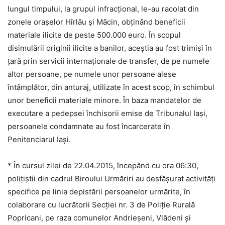
lungul timpului, la grupul infracţional, le-au racolat din
zonele oraşelor Hîrlău şi Măcin, obţinând beneficii
materiale ilicite de peste 500.000 euro. În scopul
disimulării originii ilicite a banilor, aceştia au fost trimişi în
ţară prin servicii internaţionale de transfer, de pe numele
altor persoane, pe numele unor persoane alese
întâmplător, din anturaj, utilizate în acest scop, în schimbul
unor beneficii materiale minore. În baza mandatelor de
executare a pedepsei închisorii emise de Tribunalul Iaşi,
persoanele condamnate au fost încarcerate în
Penitenciarul Iaşi.
* În cursul zilei de 22.04.2015, începând cu ora 06:30,
poliţiştii din cadrul Biroului Urmăriri au desfăşurat activităţi
specifice pe linia depistării persoanelor urmărite, în
colaborare cu lucrătorii Secţiei nr. 3 de Poliţie Rurală
Popricani, pe raza comunelor Andrieşeni, Vlădeni şi