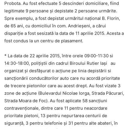
Probota. Au fost efectuate 5 descinderi domiciliare, fiind
legitimate 9 persoane şi depistate 2 persoane urmărite.
Spre exemplu, a fost depistat urmăritul naţional B. Florin,
de 65 ani, cu domiciliul în com. Andrieşeni, a cărui
dispariţie a fost sesizată la data de 11 aprilie 2015. Acesta a
fost condus la un centru de plasament.
* La data de 22 aprilie 2015, între orele 09:00-11:30 si
14:30-18:00, poliţiştii din cadrul Biroului Rutier Iaşi au
organizat şi desfăşurat o acţiune pe linia depistării si
sancţionării conducătorilor auto care nu acordă prioritate
de trecere pietonilor care au acest drept. Au fost vizate 3
zone de acţiune (Bulevardul Nicolae Iorga, Strada Păcurari,
Strada Moara de Foc). Au fost aplicate 58 sancţiuni
contravenţionale, dintre care 11 pentru neacordare
prioritate pietoni, 13 pentru nepurtarea centurii de
siguranţă, 3 pentru telefonie şi 31 pentru alte abateri, în