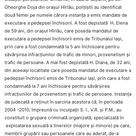
Gheorghe Doja din oraşul Hîrlău, poliţiştii au identificat
două femei pe numele cărora instanţa a emis mandate de
executare a pedepsei închisorii. A fost depistată H. Elena
de 59 ani, din oraşul Hîrlău, care poseda mandatul de
executare a pedepsei închisorii emis de Tribunalul Iaşi,
prin care a fost condamnată la 5 ani închisoare pentru
săvârşirea infracţiunilor de trafic de minori, proxenetism şi
trafic de persoane. A mai fost depistată H. Diana, de 32 ani,
din aceeaşi localitate care poseda mandatul de executare a
pedepsei închisorii emis de Tribunalul Iaşi, prin care a fost
condamnată la 7 ani închisoare pentru săvârşirea
infracţiunilor de proxenetism şi trafic de persoane. Instanţa
de judecată a reţinut în sarcina acestora că, în perioada
2004 -2010, împreună cu inculpaţii S. I., V.R. şi P.M., au
constituit o grupare criminală organizată, specializată în
exploatarea sexuală a tinerelor (majore şi minore) pe care,
membrii grupării sau persoanele care au aderat, de-a