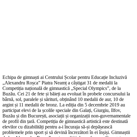
Echipa de gimnaști ai Centrului Școlar pentru Educație Incluzivă
„Alexandru Roșca” Piatra Neamț a câștigat 31 de medalii la
Competiția națională de gimnastică „Special Olympics”, de la
Buzău. Cei 21 de fete și băieți au evoluat în probele concursului la
bârnă, sol, paralele și sărituri, obținând 10 medalii de aur, 10 de
argint și 11 medalii de bronz. La ediția din 5 decembrie 2019 au
participat elevi de la școlile speciale din Galați, Giurgiu, Ilfov,
Buzău și din București, asociații și organizații non-guvernamentale
de profil din țară. Competiția de gimnastică artistică este destinată
elevilor cu dizabilități pentru a-i încuraja să-și depășească
problemele prin sport și să devină încrezători în ei înșiși. Gimnaștii