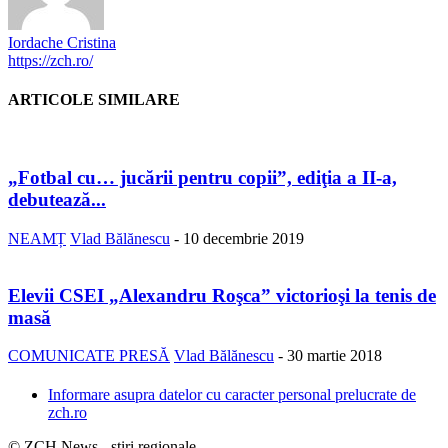
Iordache Cristina
https://zch.ro/
ARTICOLE SIMILARE
„Fotbal cu… jucării pentru copii”, ediţia a II-a,
debutează...
NEAMȚ
Vlad Bălănescu
-
10 decembrie 2019
Elevii CSEI „Alexandru Roşca” victorioşi la tenis de
masă
COMUNICATE PRESĂ
Vlad Bălănescu
-
30 martie 2018
Informare asupra datelor cu caracter personal prelucrate de
zch.ro
© ZCH News - stiri regionale