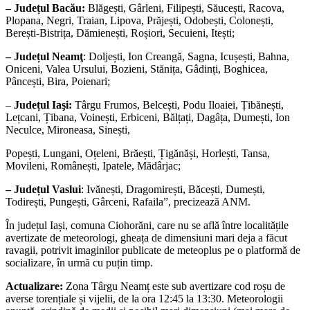
– Județul Bacău:
Blăgești, Gârleni, Filipești, Săucești, Racova,
Plopana, Negri, Traian, Lipova, Prăjești, Odobești, Colonești,
Berești-Bistrița, Dămienești, Roșiori, Secuieni, Itești;
– Județul Neamţ
: Doljești, Ion Creangă, Sagna, Icușești, Bahna,
Oniceni, Valea Ursului, Bozieni, Stănița, Gâdinți, Boghicea,
Pâncești, Bira, Poienari;
–
Județul Iaşi:
Târgu Frumos, Belcești, Podu Iloaiei, Țibănești,
Lețcani, Țibana, Voinești, Erbiceni, Bălțați, Dagâța, Dumești, Ion
Neculce, Mironeasa, Sinești,
Popești, Lungani, Oțeleni, Brăești, Țigănăși, Horlești, Tansa,
Movileni, Românești, Ipatele, Mădârjac;
– Județul Vaslui
: Ivănești, Dragomirești, Băcești, Dumești,
Todirești, Pungești, Gârceni, Rafaila”, precizează ANM.
În județul Iași, comuna Ciohorăni, care nu se află între localitățile
avertizate de meteorologi, gheața de dimensiuni mari deja a făcut
ravagii, potrivit imaginilor publicate de meteoplus pe o platformă de
socializare, în urmă cu puțin timp.
Actualizare:
Zona Târgu Neamț este sub avertizare cod roșu de
averse torențiale și vijelii, de la ora 12:45 la 13:30. Meteorologii