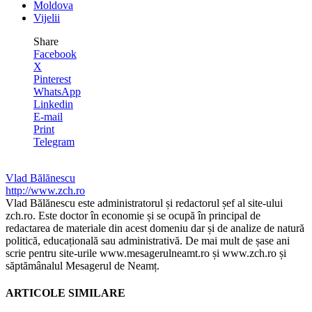
Moldova
Vijelii
Share
Facebook
X
Pinterest
WhatsApp
Linkedin
E-mail
Print
Telegram
Vlad Bălănescu
http://www.zch.ro
Vlad Bălănescu este administratorul și redactorul șef al site-ului
zch.ro. Este doctor în economie și se ocupă în principal de
redactarea de materiale din acest domeniu dar și de analize de natură
politică, educațională sau administrativă. De mai mult de șase ani
scrie pentru site-urile www.mesagerulneamt.ro și www.zch.ro și
săptămânalul Mesagerul de Neamț.
ARTICOLE SIMILARE