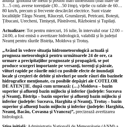
anunță grindină de medii și posibil mari dimensiuni (mai mare de
3…5 cm), averse torențiale (30…50 l/mp), vijelie cu rafale de 60…
80 km/h, precum și frecvente descărcări electrice. Sunt vizate
localitățile Târgu Neamț, Răucești, Grumăzești, Petricani, Botești,
Țibucani, Urecheni, Timișești, Păstrăveni, Războieni și Tupilați.
Actualizare
: Tot pentru miercuri, 16 iulie, în intervalul orar 12:00 –
24:00, a fost emisă o avertizare hidrologică, valabilă și în județul
Neamț pentru râurile Bistrița, Moldova și Trotuș.
„Având în vedere situaţia hidrometeorologică actuală şi
prognoza meteorologică pentru următoarele 24 de ore, ca
urmare a precipitaţiilor prognozate şi propagării, se pot
produce scurgeri importante pe versanţi, torenţi şi pâraie,
viituri rapide pe râurile mici cu posibile efecte de inundaţii
locale şi creşteri de debite şi niveluri pe unele râuri din bazinele
hidrografice menţionate, cu posibile depăşiri ale
COTELOR
DE ATEN
Ţ
IE
,
după cum urmează: (…) Moldova – bazin
superior şi afluenţi bazin mijlociu şi inferior (judeţele: Suceava
și Neamţ), Bistriţa – bazin superior şi afluenţi bazin mijlociu şi
inferior (judeţele: Suceava, Harghita și Neamţ), Trotuș – bazin
superior şi afluenţi bazin mijlociu şi inferior (judeţele: Harghita,
Neamţ, Bacău, Covasna şi Vrancea)”,
precizează avertizarea
hidrologică.
Știre inițială
: Administrația Națională de Meteorologie (ANM) a