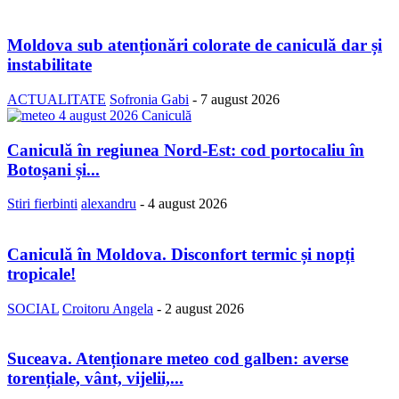
Moldova sub atenționări colorate de caniculă dar și
instabilitate
ACTUALITATE
Sofronia Gabi
-
7 august 2026
Caniculă în regiunea Nord-Est: cod portocaliu în
Botoșani și...
Stiri fierbinti
alexandru
-
4 august 2026
Caniculă în Moldova. Disconfort termic și nopți
tropicale!
SOCIAL
Croitoru Angela
-
2 august 2026
Suceava. Atenționare meteo cod galben: averse
torențiale, vânt, vijelii,...