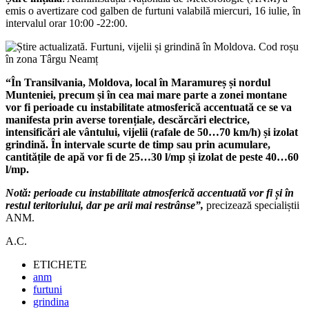
emis o avertizare cod galben de furtuni valabilă miercuri, 16 iulie, în
intervalul orar 10:00 -22:00.
“În Transilvania, Moldova, local în Maramureș și nordul
Munteniei, precum și în cea mai mare parte a zonei montane
vor fi perioade cu instabilitate atmosferică accentuată ce se va
manifesta prin averse torențiale, descărcări electrice,
intensificări ale vântului, vijelii (rafale de 50…70 km/h) și izolat
grindină. În intervale scurte de timp sau prin acumulare,
cantitățile de apă vor fi de 25…30 l/mp și izolat de peste 40…60
l/mp.
Notă: perioade cu instabilitate atmosferică accentuată vor fi și în
restul teritoriului, dar pe arii mai restrânse”,
precizează specialiștii
ANM.
A.C.
ETICHETE
anm
furtuni
grindina