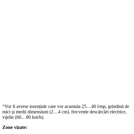
“Vor fi averse torențiale care vor acumula 25…40 l/mp, grindină de
mici și medii dimensiuni (2…4 cm), frecvente descărcări electrice,
vijelie (60…80 km/h).
Zone vizate: