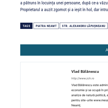
a pătruns în locuința unei persoane, după ce-a văzut
Proprietarul a auzit zgomot și a ieșit în hol, dar intr
TAGS
PIATRA NEAMT
STR. ALEXANDRU LĂPUŞNEANU
A
Vlad Bălănescu
http://www.zch.ro
Vlad Bălănescu este administ
economie și se ocupă în pri
analize de natură politică,
pentru site-urile www.mes
Neamț.