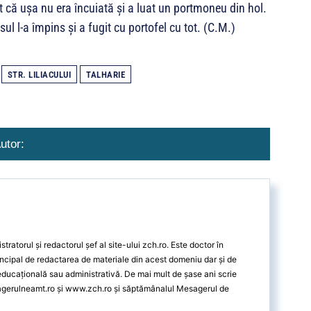
 că ușa nu era încuiată și a luat un portmoneu din hol.
usul l-a împins și a fugit cu portofel cu tot. (C.M.)
STR. LILIACULUI
TALHARIE
utor:
ratorul și redactorul șef al site-ului zch.ro. Este doctor în
ncipal de redactarea de materiale din acest domeniu dar și de
 educațională sau administrativă. De mai mult de șase ani scrie
agerulneamt.ro și www.zch.ro și săptămânalul Mesagerul de