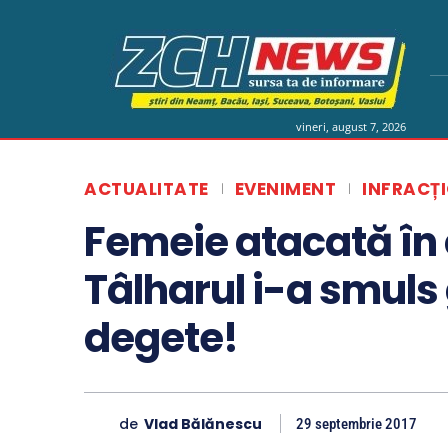
vineri, august 7, 2026
ACTUALITATE
EVENIMENT
INFRACȚ
Femeie atacată în c
Tâlharul i-a smuls 
degete!
de
Vlad Bălănescu
29 septembrie 2017