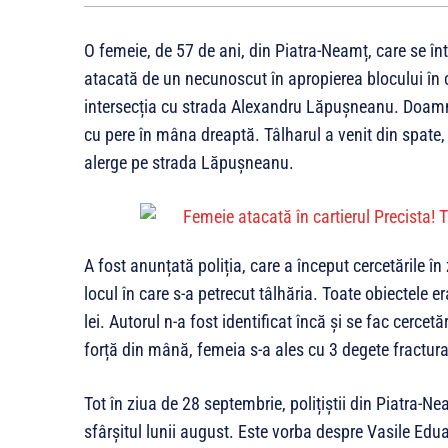
O femeie, de 57 de ani, din Piatra-Neamț, care se înt
atacată de un necunoscut în apropierea blocului în ca
intersecția cu strada Alexandru Lăpușneanu. Doam
cu pere în mâna dreaptă. Tâlharul a venit din spate,
alerge pe strada Lăpușneanu.
A fost anunțată poliția, care a început cercetările î
locul în care s-a petrecut tâlhăria. Toate obiectele e
lei. Autorul n-a fost identificat încă și se fac cerce
forță din mână, femeia s-a ales cu 3 degete fractura
Tot în ziua de 28 septembrie, polițiștii din Piatra-Ne
sfârșitul lunii august. Este vorba despre Vasile Edua