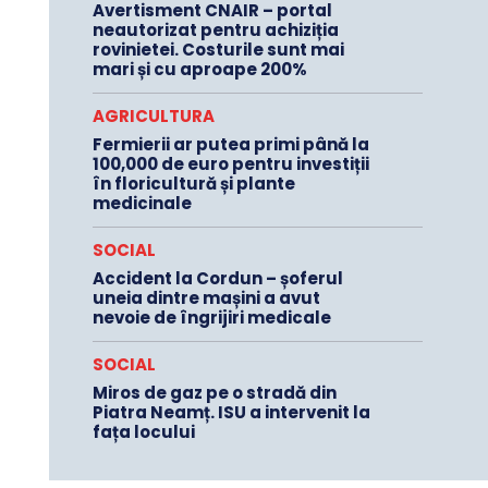
Avertisment CNAIR – portal
neautorizat pentru achiziția
rovinietei. Costurile sunt mai
mari și cu aproape 200%
AGRICULTURA
Fermierii ar putea primi până la
100,000 de euro pentru investiții
în floricultură și plante
medicinale
SOCIAL
Accident la Cordun – șoferul
uneia dintre mașini a avut
nevoie de îngrijiri medicale
SOCIAL
Miros de gaz pe o stradă din
Piatra Neamț. ISU a intervenit la
fața locului