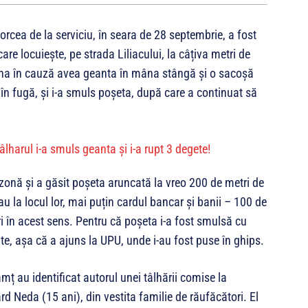
orcea de la serviciu, în seara de 28 septembrie, a fost
re locuiește, pe strada Liliacului, la câțiva metri de
na în cauză avea geanta în mâna stângă și o sacoșă
 în fugă, și i-a smuls poșeta, după care a continuat să
n zonă și a găsit poșeta aruncată la vreo 200 de metri de
rau la locul lor, mai puțin cardul bancar și banii – 100 de
tări în acest sens. Pentru că poșeta i-a fost smulsă cu
te, așa că a ajuns la UPU, unde i-au fost puse în ghips.
amț au identificat autorul unei tâlhării comise la
rd Neda (15 ani), din vestita familie de răufăcători. El