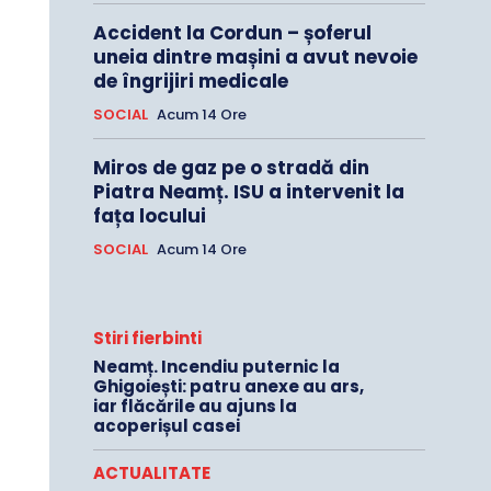
Accident la Cordun – șoferul
uneia dintre mașini a avut nevoie
de îngrijiri medicale
SOCIAL
Acum 14 Ore
Miros de gaz pe o stradă din
Piatra Neamț. ISU a intervenit la
fața locului
SOCIAL
Acum 14 Ore
Stiri fierbinti
Neamț. Incendiu puternic la
Ghigoiești: patru anexe au ars,
iar flăcările au ajuns la
acoperișul casei
ACTUALITATE