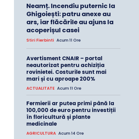
Neamț. Incendiu puternic la
Ghigoiești: patru anexe au
ars, iar flăcările au ajuns la
acoperișul casei
Stiri Fierbinti
Acum 11 Ore
Avertisment CNAIR – portal
neautorizat pentru achiziția
rovinietei. Costurile sunt mai
mari și cu aproape 200%
ACTUALITATE
Acum 11 Ore
Fermierii ar putea primi până la
100,000 de euro pentru investiții
în floricultură și plante
medicinale
AGRICULTURA
Acum 14 Ore