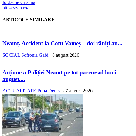
Iordache Cristina
https://zch.ro/
ARTICOLE SIMILARE
Neamț. Accident la Cotu Vameș – doi răniți au...
SOCIAL
Sofronia Gabi
-
8 august 2026
Acțiune a Poliției Neamț pe tot parcursul lunii
august....
ACTUALITATE
Popa Denisa
-
7 august 2026