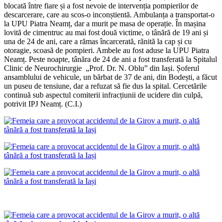
blocată între fiare și a fost nevoie de intervenția pompierilor de
descarcerare, care au scos-o inconștientă. Ambulanța a transportat-o
la UPU Piatra Neamț, dar a murit pe masa de operație. În mașina
lovită de cimentruc au mai fost două victime, o tânără de 19 ani și
una de 24 de ani, care a rămas încarcerată, rănită la cap și cu
otoragie, scoasă de pompieri. Ambele au fost aduse la UPU Piatra
Neamț. Peste noapte, tânăra de 24 de ani a fost transferată la Spitalul
Clinic de Neurochirurgie „Prof. Dr. N. Oblu” din Iași. Șoferul
ansamblului de vehicule, un bărbat de 37 de ani, din Bodești, a făcut
un puseu de tensiune, dar a refuzat să fie dus la spital. Cercetările
continuă sub aspectul comiterii infracțiunii de ucidere din culpă,
potrivit IPJ Neamț. (C.I.)