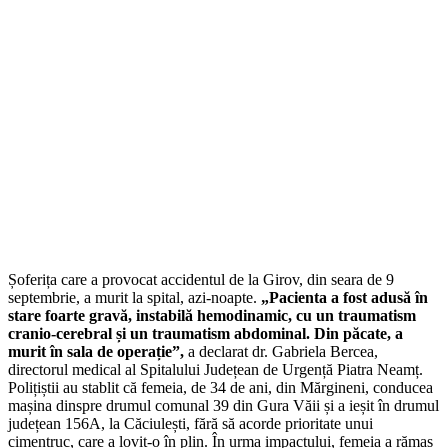
Șoferița care a provocat accidentul de la Girov, din seara de 9
septembrie, a murit la spital, azi-noapte.
„Pacienta a fost adusă în
stare foarte gravă, instabilă hemodinamic, cu un traumatism
cranio-cerebral și un traumatism abdominal. Din păcate, a
murit în sala de operație”,
a declarat dr. Gabriela Bercea,
directorul medical al Spitalului Județean de Urgență Piatra Neamț.
Polițiștii au stablit că femeia, de 34 de ani, din Mărgineni, conducea
mașina dinspre drumul comunal 39 din Gura Văii și a ieșit în drumul
județean 156A, la Căciulești, fără să acorde prioritate unui
cimentruc, care a lovit-o în plin. În urma impactului, femeia a rămas