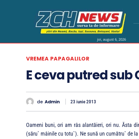
joi, august 6, 2026
VREMEA PAPAGALILOR
E ceva putred sub 
de
Admin
23 iunie 2013
Oameni buni, ori am râs alantăieri, ori nu. Ăsta di
(săru` mâinile cu totu`). Ne sună un cumătru` de l