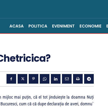
ACASA
POLITICA
EVENIMENT
ECONOMIE
Chetricica?
n mijloc mai puțin, că el tot jinduiește la doamna Nuți
a Bucuresci, cum că că dupe declarația de averi, domnu`