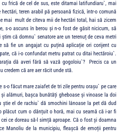
cu frică de cel de sus, este ditamai latifundiaru`, mai
hectări, teren arabil pă persoană fizică, într-o comună
e mai mult de cîteva mii de hectări total, hai să zicem
e, s-o ascuns în berou și n-o fost de găsit nicicum, să
oi știm că domnu` senatore are un terenuț de ceva metri
e să fie un angajat cu puțină aplicație ori corijent cu
spate, că i-o confundat metru patrat cu ditai hectăroiu`.
arația dă averi fără să vază gogoloiu`? Precis ca un
nu credem că are aer răcit unde stă.
e s-o făcut mare zaiafet de tri zile pentru orașu` pe care
i și alămuri, bașca bunătăți gheboase și vinoase la doi
nu știe el de rachiu` dă smochini lânoase la pet dă dud
-o plăcut cum o dănțuit o horă, mai cu seamă că i-ar fi
ți cei ce doreau să-l simță aproape. Că o fost și doamna
ice Manoliu de la municipiu, fleașcă de emoții pentru