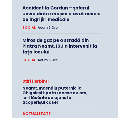
Accident la Cordun – șoferul
uneia dintre mașini a avut nevoie
de îngrijiri medicale
SOCIAL
Acum 5 Ore
Miros de gaz pe o stradă din
Piatra Neamț. ISU a intervenit la
fața locului
SOCIAL
Acum 5 Ore
Stiri fierbinti
Neamț. Incendiu puternic la
Ghigoiești: patru anexe au ars,
iar flăcările au ajuns la
acoperișul casei
ACTUALITATE