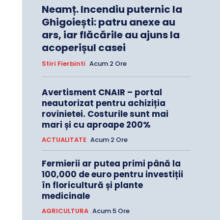
Neamț. Incendiu puternic la
Ghigoiești: patru anexe au
ars, iar flăcările au ajuns la
acoperișul casei
Stiri Fierbinti
Acum 2 Ore
Avertisment CNAIR – portal
neautorizat pentru achiziția
rovinietei. Costurile sunt mai
mari și cu aproape 200%
ACTUALITATE
Acum 2 Ore
Fermierii ar putea primi până la
100,000 de euro pentru investiții
în floricultură și plante
medicinale
AGRICULTURA
Acum 5 Ore