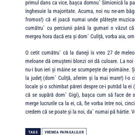
primul dans ca vice, bașca domnu` Simionică la pat
înghesuie la majoritate. Acuma, noi nu ne-am băgat
fromos!) că el joacă numai unde plătește muzican
cumătru` cu perciunii până la gumari o văzut că h
mergea hora dacă era și dom` Culiță, vorba aia, om 
O cetit cumătru` că la daneji îs vreo 27 de meleo
meloane dă omușteni blonzi ori dă culoare. La noi c
nu-i bun ieri și mâine se scumpește de poimâine. Ș
la județ (dom` Culiță, aferim și la mai mare!) l-o 
locale și o schimbat păreri despre ce-i putrăd la ei 
că se supără dom` Gigi), bașca cum să face de
merge lucrurile ca la ei, că, fie vorba între noi, ci
credem că se poate și la noi, da` numai pă hârtie. 
TAGS
VREMEA PAPAGALILOR