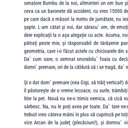
senatore Bumbu de la noi, altminteri un om bun și 
ceva ca un baronete dă accident, cu vreo 15000 de 
pe care dacă o măsori la metru de jumătate, nu ies
șapte. L-am cătat și noi, dar săracu` om, de emoți
deie explicații la o așa alegație cu acte. Acuma, n
pătrați peste mie, și răsponsabil de târășenie par
geometria, care i-o făcut actele cu chicioarele din 
Da` cum oare, o semnat onorabilu` foaia cu decl
domn` premare, ori de la căldură să i se tragă, da` 
Și o dat dom` premare (nea Gigi, să trăiț vertical!) d
îl păstorește de o vreme încoace, cu surle, trâmbiț
litre la pet. Nouă nu ne-o trimis nemica, că cică 
sârbesc. Na, nu le poți avea pe toate. Da` tare ne
trebuit vreo câteva mâini în plus să cuprinză pe to
vice Arcan de la județ (plecăciuni!), și domnu` v