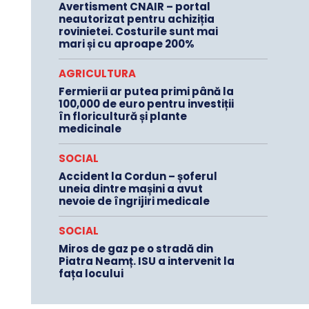
Avertisment CNAIR – portal
neautorizat pentru achiziția
rovinietei. Costurile sunt mai
mari și cu aproape 200%
AGRICULTURA
Fermierii ar putea primi până la
100,000 de euro pentru investiții
în floricultură și plante
medicinale
SOCIAL
Accident la Cordun – șoferul
uneia dintre mașini a avut
nevoie de îngrijiri medicale
SOCIAL
Miros de gaz pe o stradă din
Piatra Neamț. ISU a intervenit la
fața locului