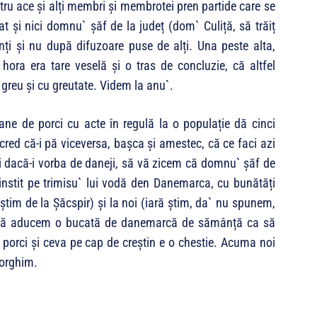
ru ace și alți membri și membrotei pren partide care se
 și nici domnu` șăf de la județ (dom` Culiță, să trăiț
ți și nu după difuzoare puse de alți. Una peste alta,
ora era tare veselă și o tras de concluzie, că altfel
greu și cu greutate. Videm la anu`.
ane de porci cu acte în regulă la o populație dă cinci
red că-i pă viceversa, bașca și amestec, că ce faci azi
i dacă-i vorba de daneji, să vă zicem că domnu` șăf de
cinstit pe trimisu` lui vodă den Danemarca, cu bunătăți
(știm de la Șăcspir) și la noi (iară știm, da` nu spunem,
 să aducem o bucată de danemarcă de sămânță ca să
nci porci și ceva pe cap de creștin e o chestie. Acuma noi
Vorghim.