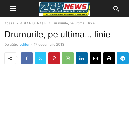
Acasă
ADMINISTRAȚIE
Drumurile, pe ultima… linie
Drumurile, pe ultima… linie
De către
editor
-
17 decembrie 2013