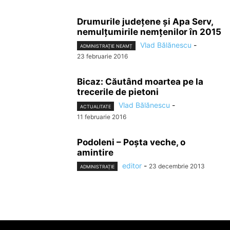
Drumurile județene și Apa Serv,
nemulțumirile nemțenilor în 2015
Vlad Bălănescu
-
ADMINISTRAȚIE NEAMȚ
23 februarie 2016
Bicaz: Căutând moartea pe la
trecerile de pietoni
Vlad Bălănescu
-
ACTUALITATE
11 februarie 2016
Podoleni – Poșta veche, o
amintire
editor
-
23 decembrie 2013
ADMINISTRAȚIE