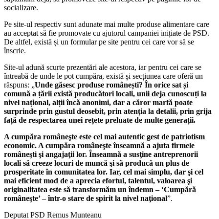
socializare.
Pe site-ul respectiv sunt adunate mai multe produse alimentare care
au acceptat să fie promovate cu ajutorul campaniei inițiate de PSD.
De altfel, există și un formular pe site pentru cei care vor să se
înscrie.
Site-ul adună scurte prezentări ale acestora, iar pentru cei care se
întreabă de unde le pot cumpăra, există și secțiunea care oferă un
răspuns: „
Unde găsesc produse românești? În orice sat și
comună a țării există producători locali, unii deja cunoscuți la
nivel național, alții încă anonimi, dar a căror marfă poate
surprinde prin gustul deosebit, prin atenția la detalii, prin grija
față de respectarea unei rețete preluate de multe generații.
A cumpăra româneşte este cel mai autentic gest de patriotism
economic. A cumpăra româneşte înseamnă a ajuta firmele
româneşti şi angajaţii lor. Înseamnă a susţine antreprenorii
locali să creeze locuri de muncă şi să producă un plus de
prosperitate în comunitatea lor. Iar, cel mai simplu, dar şi cel
mai eficient mod de a aprecia efortul, talentul, valoarea şi
originalitatea este să transformăm un îndemn – ‘Cumpără
româneşte’ – într-o stare de spirit la nivel naţional
”.
Deputat PSD Remus Munteanu