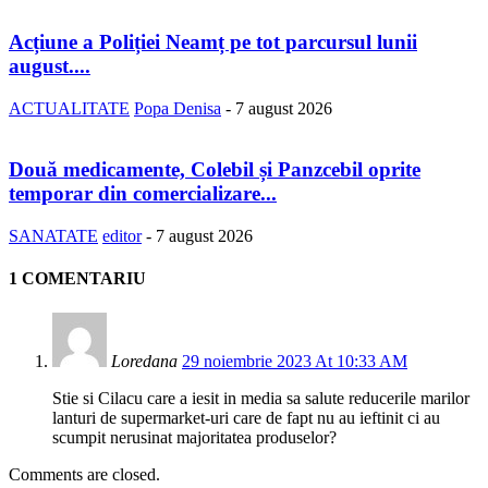
Acțiune a Poliției Neamț pe tot parcursul lunii
august....
ACTUALITATE
Popa Denisa
-
7 august 2026
Două medicamente, Colebil și Panzcebil oprite
temporar din comercializare...
SANATATE
editor
-
7 august 2026
1 COMENTARIU
Loredana
29 noiembrie 2023 At 10:33 AM
Stie si Cilacu care a iesit in media sa salute reducerile marilor
lanturi de supermarket-uri care de fapt nu au ieftinit ci au
scumpit nerusinat majoritatea produselor?
Comments are closed.