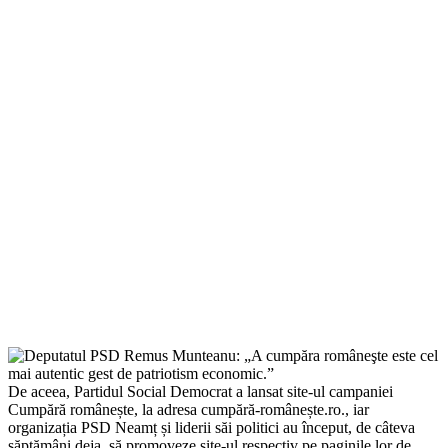
De aceea, Partidul Social Democrat a lansat site-ul campaniei
Cumpără românește, la adresa cumpără-românește.ro., iar
organizația PSD Neamț și liderii săi politici au început, de câteva
săptămâni deja, să promoveze site-ul respectiv pe paginile lor de