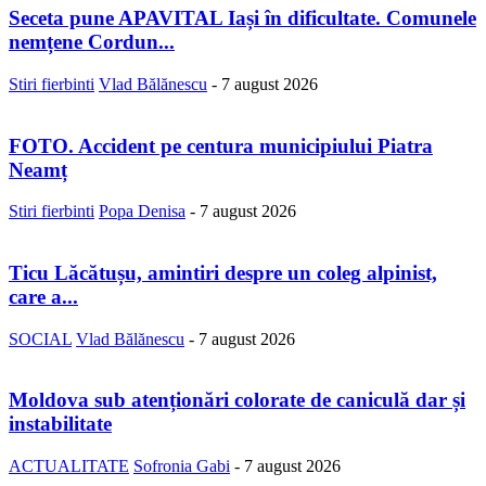
Seceta pune APAVITAL Iași în dificultate. Comunele
nemțene Cordun...
Stiri fierbinti
Vlad Bălănescu
-
7 august 2026
FOTO. Accident pe centura municipiului Piatra
Neamț
Stiri fierbinti
Popa Denisa
-
7 august 2026
Ticu Lăcătușu, amintiri despre un coleg alpinist,
care a...
SOCIAL
Vlad Bălănescu
-
7 august 2026
Moldova sub atenționări colorate de caniculă dar și
instabilitate
ACTUALITATE
Sofronia Gabi
-
7 august 2026