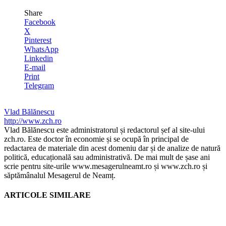
Share
Facebook
X
Pinterest
WhatsApp
Linkedin
E-mail
Print
Telegram
Vlad Bălănescu
http://www.zch.ro
Vlad Bălănescu este administratorul și redactorul șef al site-ului
zch.ro. Este doctor în economie și se ocupă în principal de
redactarea de materiale din acest domeniu dar și de analize de natură
politică, educațională sau administrativă. De mai mult de șase ani
scrie pentru site-urile www.mesagerulneamt.ro și www.zch.ro și
săptămânalul Mesagerul de Neamț.
ARTICOLE SIMILARE