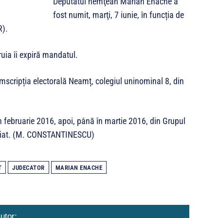
Deputatul nemţean Marian Enache a
fost numit, marţi, 7 iunie, în funcția de
R).
ruia îi expiră mandatul.
mscripția electorală Neamț, colegiul uninominal 8, din
n februarie 2016, apoi, până în martie 2016, din Grupul
iliat. (M. CONSTANTINESCU)
T
JUDECATOR
MARIAN ENACHE
utor: