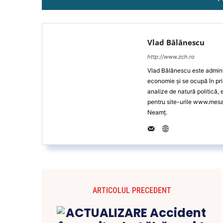
Vlad Bălănescu
http://www.zch.ro
Vlad Bălănescu este administ
economie și se ocupă în pri
analize de natură politică,
pentru site-urile www.mes
Neamț.
ARTICOLUL PRECEDENT