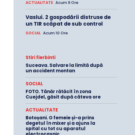
ACTUALITATE
Acum 9 Ore
Vaslui. 2 gospodării distruse de
un TIR scăpat de sub control
SOCIAL
Acum 10 Ore
Stiri fierbinti
Suceava. Salvare la limită după
un accident montan
SOCIAL
FOTO. Tânăr rătăcit în zona
Cuejdel, găsit după câteva ore
ACTUALITATE
Botoșani. O femeie și-a prins
degetul în mixer și a ajuns la
spital cu tot cu aparatul
electrocasnic