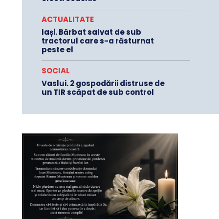
ACTUALITATE
Iași. Bărbat salvat de sub
tractorul care s-a răsturnat
peste el
SOCIAL
Vaslui. 2 gospodării distruse de
un TIR scăpat de sub control