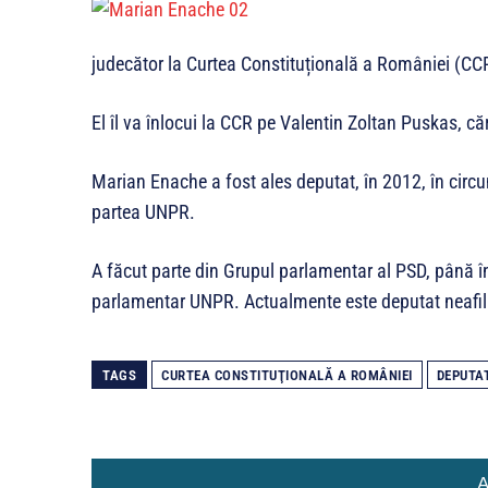
judecător la Curtea Constituțională a României (CC
El îl va înlocui la CCR pe Valentin Zoltan Puskas, că
Marian Enache a fost ales deputat, în 2012, în circu
partea UNPR.
A făcut parte din Grupul parlamentar al PSD, până î
parlamentar UNPR. Actualmente este deputat neaf
TAGS
CURTEA CONSTITUŢIONALĂ A ROMÂNIEI
DEPUTA
A