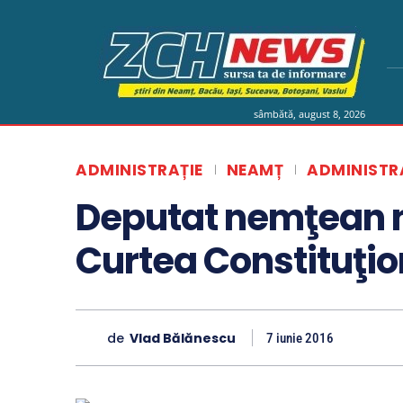
sâmbătă, august 8, 2026
ADMINISTRAȚIE
NEAMȚ
ADMINISTR
Deputat nemţean n
Curtea Constituţio
de
Vlad Bălănescu
7 iunie 2016