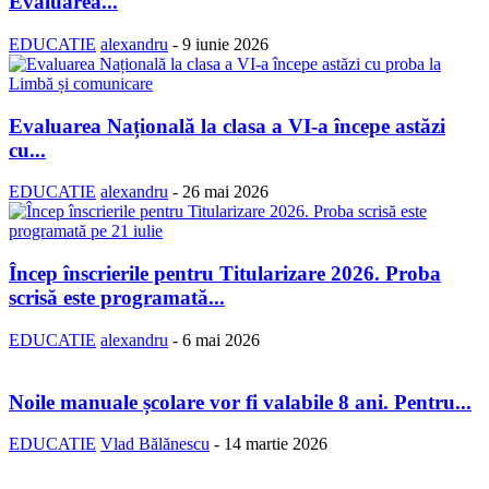
Evaluarea...
EDUCATIE
alexandru
-
9 iunie 2026
Evaluarea Națională la clasa a VI-a începe astăzi
cu...
EDUCATIE
alexandru
-
26 mai 2026
Încep înscrierile pentru Titularizare 2026. Proba
scrisă este programată...
EDUCATIE
alexandru
-
6 mai 2026
Noile manuale școlare vor fi valabile 8 ani. Pentru...
EDUCATIE
Vlad Bălănescu
-
14 martie 2026