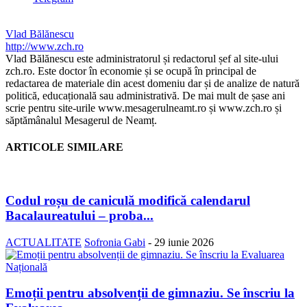
Vlad Bălănescu
http://www.zch.ro
Vlad Bălănescu este administratorul și redactorul șef al site-ului
zch.ro. Este doctor în economie și se ocupă în principal de
redactarea de materiale din acest domeniu dar și de analize de natură
politică, educațională sau administrativă. De mai mult de șase ani
scrie pentru site-urile www.mesagerulneamt.ro și www.zch.ro și
săptămânalul Mesagerul de Neamț.
ARTICOLE SIMILARE
Codul roșu de caniculă modifică calendarul
Bacalaureatului – proba...
ACTUALITATE
Sofronia Gabi
-
29 iunie 2026
Emoții pentru absolvenții de gimnaziu. Se înscriu la