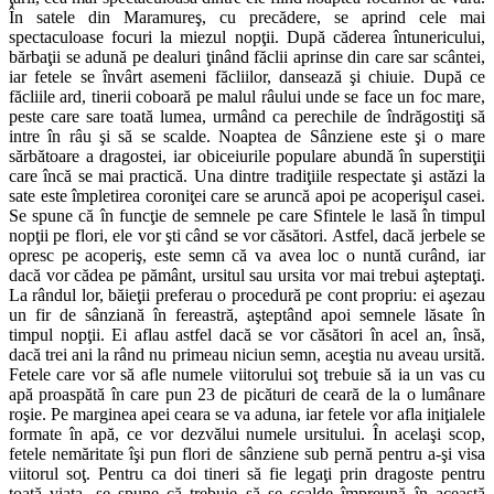
În satele din Maramureş, cu precădere, se aprind cele mai
spectaculoase focuri la miezul nopţii. După căderea întunericului,
bărbaţii se adună pe dealuri ţinând făclii aprinse din care sar scântei,
iar fetele se învârt asemeni făcliilor, dansează şi chiuie. După ce
făcliile ard, tinerii coboară pe malul râului unde se face un foc mare,
peste care sare toată lumea, urmând ca perechile de îndrăgostiţi să
intre în râu şi să se scalde. Noaptea de Sânziene este şi o mare
sărbătoare a dragostei, iar obiceiurile populare abundă în superstiţii
care încă se mai practică. Una dintre tradiţiile respectate şi astăzi la
sate este împletirea coroniţei care se aruncă apoi pe acoperişul casei.
Se spune că în funcţie de semnele pe care Sfintele le lasă în timpul
nopţii pe flori, ele vor şti când se vor căsători. Astfel, dacă jerbele se
opresc pe acoperiş, este semn că va avea loc o nuntă curând, iar
dacă vor cădea pe pământ, ursitul sau ursita vor mai trebui aşteptaţi.
La rândul lor, băieţii preferau o procedură pe cont propriu: ei aşezau
un fir de sânziană în fereastră, aşteptând apoi semnele lăsate în
timpul nopţii. Ei aflau astfel dacă se vor căsători în acel an, însă,
dacă trei ani la rând nu primeau niciun semn, aceştia nu aveau ursită.
Fetele care vor să afle numele viitorului soţ trebuie să ia un vas cu
apă proaspătă în care pun 23 de picături de ceară de la o lumânare
roşie. Pe marginea apei ceara se va aduna, iar fetele vor afla iniţialele
formate în apă, ce vor dezvălui numele ursitului. În acelaşi scop,
fetele nemăritate îşi pun flori de sânziene sub pernă pentru a-şi visa
viitorul soţ. Pentru ca doi tineri să fie legaţi prin dragoste pentru
toată viaţa, se spune că trebuie să se scalde împreună în această