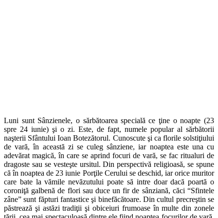
Luni sunt Sânzienele, o sărbătoarea specială ce ţine o noapte (23
spre 24 iunie) şi o zi. Este, de fapt, numele popular al sărbătorii
naşterii Sfântului Ioan Botezătorul. Cunoscute şi ca florile solstiţiului
de vară, în această zi se culeg sânziene, iar noaptea este una cu
adevărat magică, în care se aprind focuri de vară, se fac ritualuri de
dragoste sau se vesteşte ursitul. Din perspectivă religioasă, se spune
că în noaptea de 23 iunie Porţile Cerului se deschid, iar orice muritor
care bate la vămile nevăzutului poate să intre doar dacă poartă o
coroniţă galbenă de flori sau duce un fir de sânziană, căci “Sfintele
zâne” sunt făpturi fantastice şi binefăcătoare. Din cultul precreştin se
păstrează şi astăzi tradiţii şi obiceiuri frumoase în multe din zonele
ţării, cea mai spectaculoasă dintre ele fiind noaptea focurilor de vară.