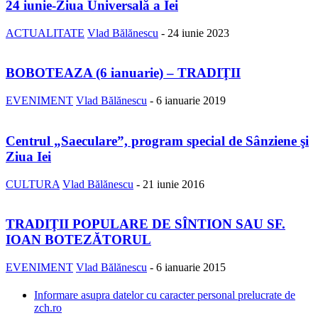
24 iunie-Ziua Universală a Iei
ACTUALITATE
Vlad Bălănescu
-
24 iunie 2023
BOBOTEAZA (6 ianuarie) – TRADIŢII
EVENIMENT
Vlad Bălănescu
-
6 ianuarie 2019
Centrul „Saeculare”, program special de Sânziene şi
Ziua Iei
CULTURA
Vlad Bălănescu
-
21 iunie 2016
TRADIŢII POPULARE DE SÎNTION SAU SF.
IOAN BOTEZĂTORUL
EVENIMENT
Vlad Bălănescu
-
6 ianuarie 2015
Informare asupra datelor cu caracter personal prelucrate de
zch.ro