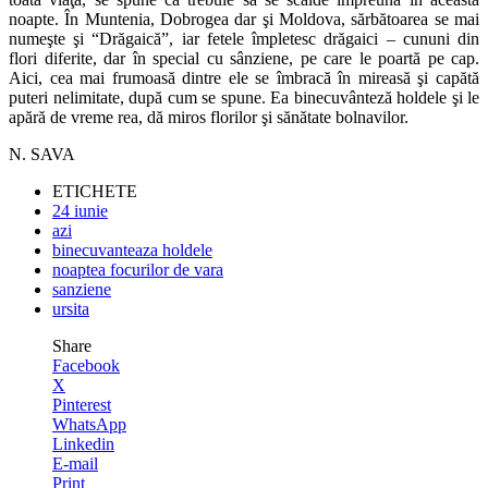
noapte. În Muntenia, Dobrogea dar şi Moldova, sărbătoarea se mai
numeşte şi “Drăgaică”, iar fetele împletesc drăgaici – cununi din
flori diferite, dar în special cu sânziene, pe care le poartă pe cap.
Aici, cea mai frumoasă dintre ele se îmbracă în mireasă şi capătă
puteri nelimitate, după cum se spune. Ea binecuvânteză holdele şi le
apără de vreme rea, dă miros florilor şi sănătate bolnavilor.
N. SAVA
ETICHETE
24 iunie
azi
binecuvanteaza holdele
noaptea focurilor de vara
sanziene
ursita
Share
Facebook
X
Pinterest
WhatsApp
Linkedin
E-mail
Print